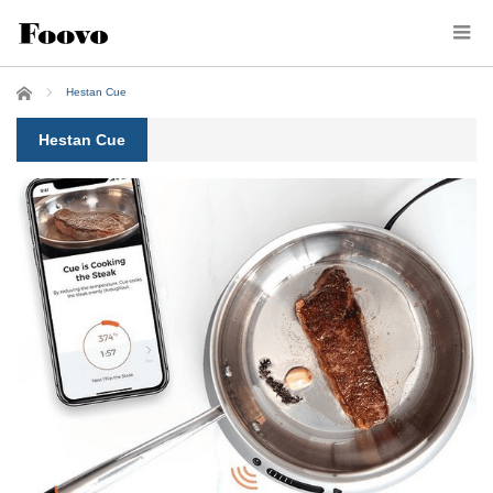
ホーム
Hestan Cue
Hestan Cue