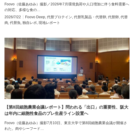
Foovo（佐藤あゆみ）撮影／2026年7月環境負荷や人口増加に伴う食料需要へ
の対応、多様な食の…
2026/7/22
Foovo Deep
,
代替プロテイン
,
代替乳製品・代替卵
,
代替卵
,
代替
肉
,
代替魚
,
独自レポ
,
現地レポート
【第8回細胞農業会議レポート】問われる「出口」の重要性、阪大
は年内に細胞性食品のプレ生産ライン設置へ
Foovo（佐藤あゆみ）撮影7月10日、東京大学で第8回細胞農業会議が開催さ
れた。肉やシーフード…