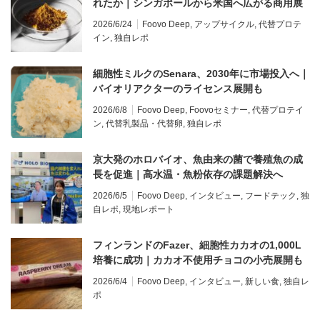
れたか｜シンガポールから米国へ広がる商用展
開を整理
2026/6/24
Foovo Deep
,
アップサイクル
,
代替プロテ
イン
,
独自レポ
細胞性ミルクのSenara、2030年に市場投入へ｜
バイオリアクターのライセンス展開も
2026/6/8
Foovo Deep
,
Foovoセミナー
,
代替プロテイ
ン
,
代替乳製品・代替卵
,
独自レポ
京大発のホロバイオ、魚由来の菌で養殖魚の成
長を促進｜高水温・魚粉依存の課題解決へ
2026/6/5
Foovo Deep
,
インタビュー
,
フードテック
,
独
自レポ
,
現地レポート
フィンランドのFazer、細胞性カカオの1,000L
培養に成功｜カカオ不使用チョコの小売展開も
2026/6/4
Foovo Deep
,
インタビュー
,
新しい食
,
独自レ
ポ