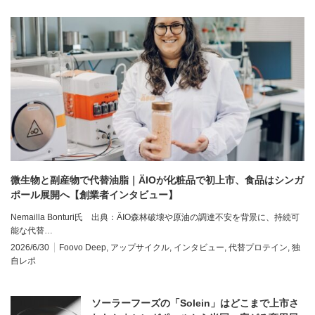
微生物と副産物で代替油脂｜ÄIOが化粧品で初上市、食品はシンガ
ポール展開へ【創業者インタビュー】
Nemailla Bonturi氏 出典：ÄIO森林破壊や原油の調達不安を背景に、持続可
能な代替…
2026/6/30
Foovo Deep
,
アップサイクル
,
インタビュー
,
代替プロテイン
,
独
自レポ
ソーラーフーズの「Solein」はどこまで上市さ