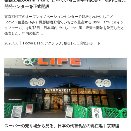
開発センターを正式開設
東京羽村市のオープンイノベーションセンターで栽培されたいちご／
Foovo（佐藤あゆみ）撮影植物工場でいちごを量産するOishii Farm（オイシ
イファーム）は8月5日、日本国内でいちごの生産・販売の開始を決定したと
発表した。年内の販売…
2026/8/6
Foovo Deep
,
アグテック
,
独自レポ
,
現地レポート
スーパーの売り場から見る、日本の代替食品の現在地｜京都編