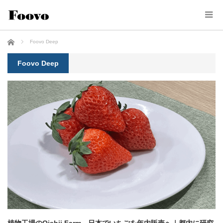
ホーム
Foovo Deep
Foovo Deep
植物工場のOishii Farm、日本でいちごを年内販売へ｜都内に研究