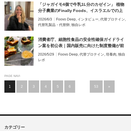
「ジャガイモ4個で牛乳1L分のカゼイン」 植物
分子農業のFinally Foods、イスラエルでの上
市を目指す【インタビュー】
2026/6/3
Foovo Deep
,
インタビュー
,
代替プロテイン
,
代替乳製品・代替卵
,
独自レポ
消費者庁、細胞性食品の安全性確保ガイドライ
ン案を初公表｜国内販売に向けた制度整備が前
進
2026/5/29
Foovo Deep
,
代替プロテイン
,
培養肉
,
独自
レポ
PAGE NAVI
1
2
3
4
5
6
…
53
»
カテゴリー