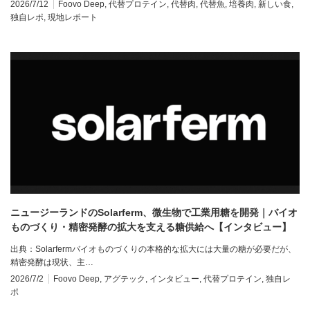
2026/7/12
Foovo Deep
,
代替プロテイン
,
代替肉
,
代替魚
,
培養肉
,
新しい食
,
独自レポ
,
現地レポート
ニュージーランドのSolarferm、微生物で工業用糖を開発｜バイオ
ものづくり・精密発酵の拡大を支える糖供給へ【インタビュー】
出典：Solarfermバイオものづくりの本格的な拡大には大量の糖が必要だが、
精密発酵は現状、主…
2026/7/2
Foovo Deep
,
アグテック
,
インタビュー
,
代替プロテイン
,
独自レ
ポ