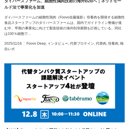
ダイバースファーム、細胞性鶏肉技術の海外B2Bへ｜ネットモー
ルド法で事業化を加速
ダイバースファームの細胞性鶏肉（Foovo佐藤撮影）培養肉を開発する細胞性
食品スタートアップのダイバースファームは、国内でガイドライン整備が進
む中、早期の事業化に向けて製造技術の海外B2B展開を計画している。同社
は100％細胞で…
2025/11/16
Foovo Deep
,
インタビュー
,
代替プロテイン
,
代替肉
,
培養肉
,
独
自レポ