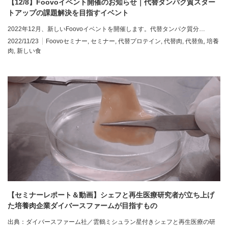
【12/8】Foovoイベント開催のお知らせ｜代替タンパク質スター
トアップの課題解決を目指すイベント
2022年12月、新しいFoovoイベントを開催します。代替タンパク質分…
2022/11/23
Foovoセミナー
,
セミナー
,
代替プロテイン
,
代替肉
,
代替魚
,
培養
肉
,
新しい食
【セミナーレポート＆動画】シェフと再生医療研究者が立ち上げ
た培養肉企業ダイバースファームが目指すもの
出典：ダイバースファーム社／雲鶴ミシュラン星付きシェフと再生医療の研