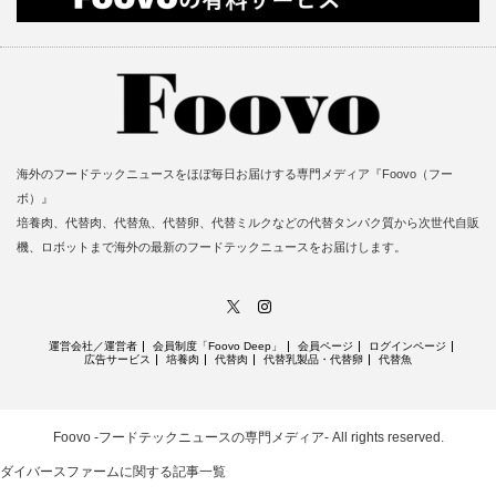
海外のフードテックニュースをほぼ毎日お届けする専門メディア『Foovo（フー
ボ）』
培養肉、代替肉、代替魚、代替卵、代替ミルクなどの代替タンパク質から次世代自販
機、ロボットまで海外の最新のフードテックニュースをお届けします。
X
Instagram
運営会社／運営者
会員制度「Foovo Deep」
会員ページ
ログインページ
広告サービス
培養肉
代替肉
代替乳製品・代替卵
代替魚
Foovo -フードテックニュースの専門メディア-
All rights reserved.
ダイバースファームに関する記事一覧