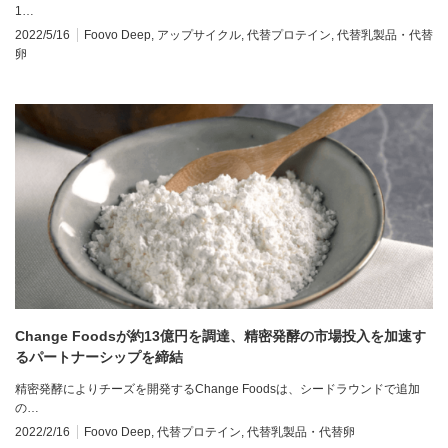
1…
2022/5/16
Foovo Deep
,
アップサイクル
,
代替プロテイン
,
代替乳製品・代替
卵
Change Foodsが約13億円を調達、精密発酵の市場投入を加速す
るパートナーシップを締結
精密発酵によりチーズを開発するChange Foodsは、シードラウンドで追加
の…
2022/2/16
Foovo Deep
,
代替プロテイン
,
代替乳製品・代替卵