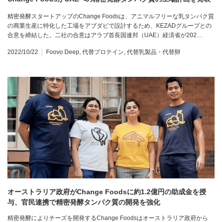
精密発酵スタートアップのChange Foodsは、アニマルフリーな乳タンパク質
の商業生産に特化した工場をアブダビで設計するため、KEZADグループとの
合意を締結した。二社の合意はアラブ首長国連邦（UAE）経済省が202…
2022/10/22
Foovo Deep
,
代替プロテイン
,
代替乳製品・代替卵
オーストラリア政府がChange Foodsに約1.2億円の助成金を授
与、官民連携で精密発酵タンパク質の開発を強化
精密発酵によりチーズを開発するChange Foodsはオーストラリア政府から