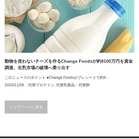
動物を使わないチーズを作るChange Foodsが約9100万円を資金
調達、生乳市場の破壊へ乗り出す
このニュースのポイント ●Change Foodsがプレシードで約9…
2020/11/28
代替プロテイン
,
代替乳製品・代替卵
トップページに戻る