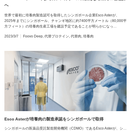
へ
世界で最初に培養肉製造認可を取得したシンガポール企業Esco Asterが、
2025年までにシンガポール、チャンギ地区に約7400平方メートル（80,000平
方フィート）の培養肉生産工場を建設予定であることが明らかになっ…
2023/3/7
Foovo Deep
,
代替プロテイン
,
代替肉
,
培養肉
Esco Asterが培養肉の製造承認をシンガポールで取得
シンガポールの医薬品受託製造開発機関（CDMO）であるEsco Asterが、シ…