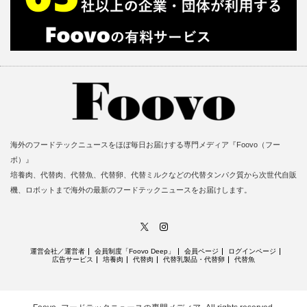
海外のフードテックニュースをほぼ毎日お届けする専門メディア『Foovo（フー
ボ）』
培養肉、代替肉、代替魚、代替卵、代替ミルクなどの代替タンパク質から次世代自販
機、ロボットまで海外の最新のフードテックニュースをお届けします。
X
Instagram
運営会社／運営者
会員制度「Foovo Deep」
会員ページ
ログインページ
広告サービス
培養肉
代替肉
代替乳製品・代替卵
代替魚