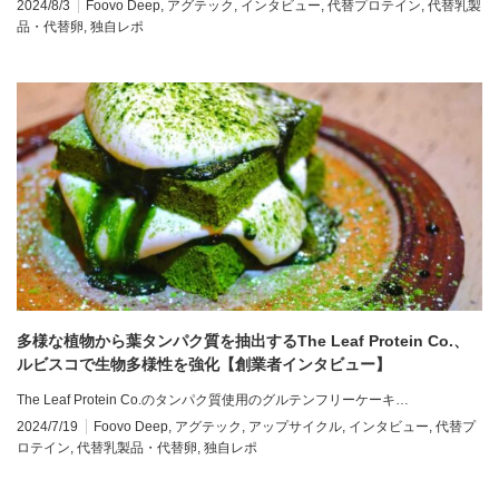
2024/8/3
Foovo Deep
,
アグテック
,
インタビュー
,
代替プロテイン
,
代替乳製
品・代替卵
,
独自レポ
多様な植物から葉タンパク質を抽出するThe Leaf Protein Co.、
ルビスコで生物多様性を強化【創業者インタビュー】
The Leaf Protein Co.のタンパク質使用のグルテンフリーケーキ…
2024/7/19
Foovo Deep
,
アグテック
,
アップサイクル
,
インタビュー
,
代替プ
ロテイン
,
代替乳製品・代替卵
,
独自レポ