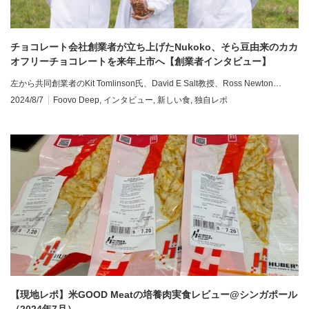
チョコレート会社創業者が立ち上げたNukoko、そら豆由来のカカ
オフリーチョコレートを来年上市へ【創業者インタビュー】
左から共同創業者のKit Tomlinson氏、David E Salt教授、Ross Newton…
2024/8/7
Foovo Deep
,
インタビュー
,
新しい食
,
独自レポ
【現地レポ】米GOOD Meatの培養肉実食レビュー@シンガポール
（2024年7月）