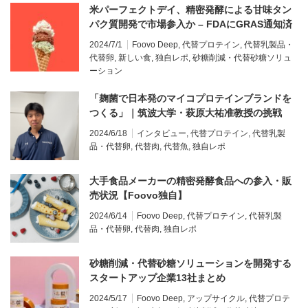
米パーフェクトデイ、精密発酵による甘味タン
パク質開発で市場参入か – FDAにGRAS通知済
み【Foovo独自】
2024/7/1
Foovo Deep
,
代替プロテイン
,
代替乳製品・
代替卵
,
新しい食
,
独自レポ
,
砂糖削減・代替砂糖ソリュ
ーション
「麹菌で日本発のマイコプロテインブランドを
つくる」｜筑波大学・萩原大祐准教授の挑戦
【インタビュー】
2024/6/18
インタビュー
,
代替プロテイン
,
代替乳製
品・代替卵
,
代替肉
,
代替魚
,
独自レポ
大手食品メーカーの精密発酵食品への参入・販
売状況【Foovo独自】
2024/6/14
Foovo Deep
,
代替プロテイン
,
代替乳製
品・代替卵
,
代替肉
,
独自レポ
砂糖削減・代替砂糖ソリューションを開発する
スタートアップ企業13社まとめ
2024/5/17
Foovo Deep
,
アップサイクル
,
代替プロテ