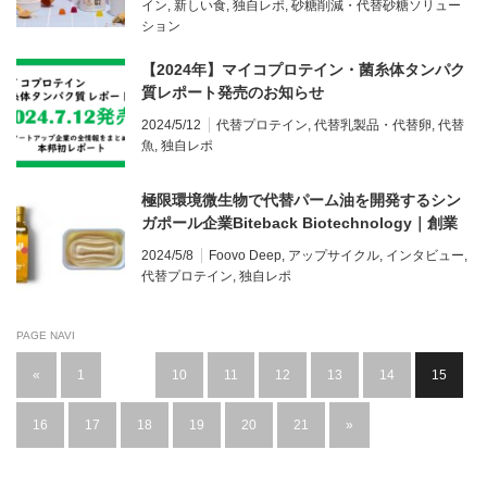
イン
,
新しい食
,
独自レポ
,
砂糖削減・代替砂糖ソリュー
ション
【2024年】マイコプロテイン・菌糸体タンパク
質レポート発売のお知らせ
2024/5/12
代替プロテイン
,
代替乳製品・代替卵
,
代替
魚
,
独自レポ
極限環境微生物で代替パーム油を開発するシン
ガポール企業Biteback Biotechnology｜創業
者インタビュー
2024/5/8
Foovo Deep
,
アップサイクル
,
インタビュー
,
代替プロテイン
,
独自レポ
PAGE NAVI
«
1
…
10
11
12
13
14
15
16
17
18
19
20
21
»