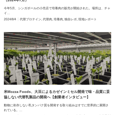
今年5月、シンガポールの小売店で培養肉の販売が開始された。場所は、チャ
イ…
2024/8/4
代替プロテイン
,
代替肉
,
培養肉
,
独自レポ
,
現地レポート
米Mozza Foods、大豆によるカゼインミセル開発で味・品質に妥
協しない代替乳製品の開発へ【創業者インタビュー】
動物に依存しない乳タンパク質を開発する取り組みはすでに世界的に展開さ
れている。…