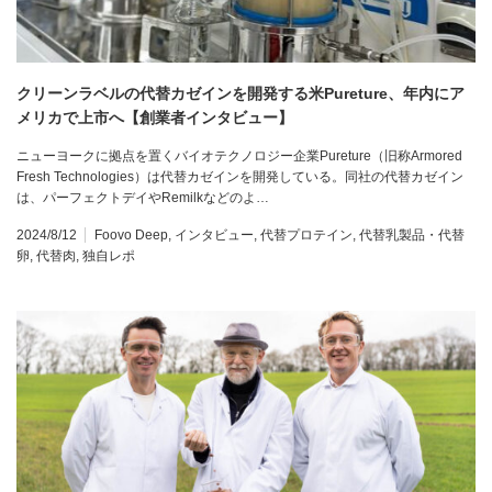
クリーンラベルの代替カゼインを開発する米Pureture、年内にア
メリカで上市へ【創業者インタビュー】
ニューヨークに拠点を置くバイオテクノロジー企業Pureture（旧称Armored
Fresh Technologies）は代替カゼインを開発している。同社の代替カゼイン
は、パーフェクトデイやRemilkなどのよ…
2024/8/12
Foovo Deep
,
インタビュー
,
代替プロテイン
,
代替乳製品・代替
卵
,
代替肉
,
独自レポ