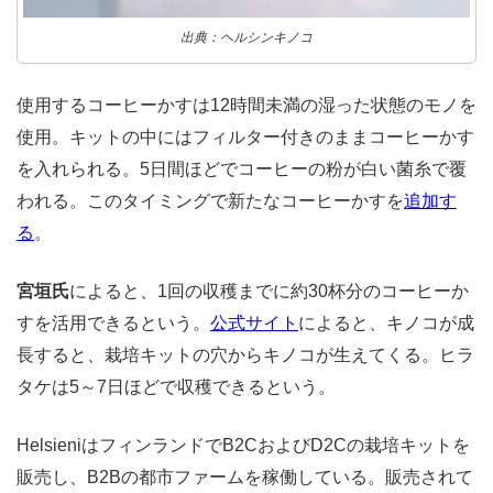
出典：ヘルシンキノコ
使用するコーヒーかすは12時間未満の湿った状態のモノを
使用。キットの中にはフィルター付きのままコーヒーかす
を
入れられる。5日間ほどでコーヒーの粉が白い菌糸で覆
われる。このタイミングで新たなコーヒーかすを
追加す
る
。
宮垣氏
によると、1回の収穫までに約30杯分のコーヒーか
すを活用できるという。
公式サイト
によると、キノコが成
長すると、栽培キットの穴からキノコが生えてくる。ヒラ
タケは5～7日ほどで収穫できるという。
HelsieniはフィンランドでB2CおよびD2Cの栽培キットを
販売し、B2Bの都市ファームを稼働している。販売されて