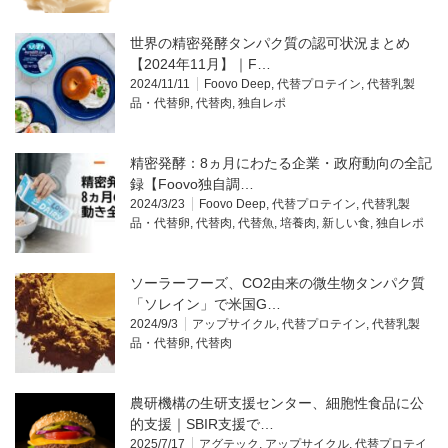
世界の精密発酵タンパク質の認可状況まとめ
【2024年11月】｜F…
2024/11/11
Foovo Deep
,
代替プロテイン
,
代替乳製
品・代替卵
,
代替肉
,
独自レポ
精密発酵：8ヵ月にわたる企業・政府動向の全記
録【Foovo独自調…
2024/3/23
Foovo Deep
,
代替プロテイン
,
代替乳製
品・代替卵
,
代替肉
,
代替魚
,
培養肉
,
新しい食
,
独自レポ
ソーラーフーズ、CO2由来の微生物タンパク質
「ソレイン」で米国G…
2024/9/3
アップサイクル
,
代替プロテイン
,
代替乳製
品・代替卵
,
代替肉
農研機構の生研支援センター、細胞性食品に公
的支援｜SBIR支援で…
2025/7/17
アグテック
,
アップサイクル
,
代替プロテイ