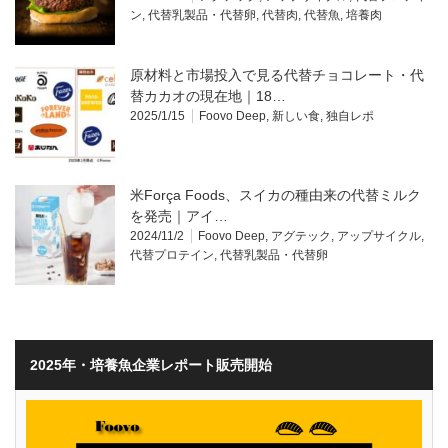
ン
,
代替乳製品・代替卵
,
代替肉
,
代替魚
,
培養肉
原材料と市場投入で見る代替チョコレート・代
替カカオの現在地｜18…
2025/1/15
Foovo Deep
,
新しい食
,
独自レポ
米Força Foods、スイカの種由来の代替ミルク
を発売｜アイ…
2024/11/2
Foovo Deep
,
アグテック
,
アップサイクル
,
代替プロテイン
,
代替乳製品・代替卵
2025年・培養魚企業レポート販売開始