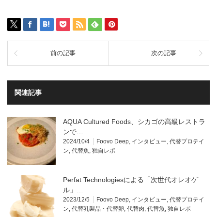
前の記事
次の記事
関連記事
AQUA Cultured Foods、シカゴの高級レストラ
ンで…
2024/10/4
Foovo Deep
,
インタビュー
,
代替プロテイ
ン
,
代替魚
,
独自レポ
Perfat Technologiesによる「次世代オレオゲ
ル」…
2023/12/5
Foovo Deep
,
インタビュー
,
代替プロテイ
ン
,
代替乳製品・代替卵
,
代替肉
,
代替魚
,
独自レポ