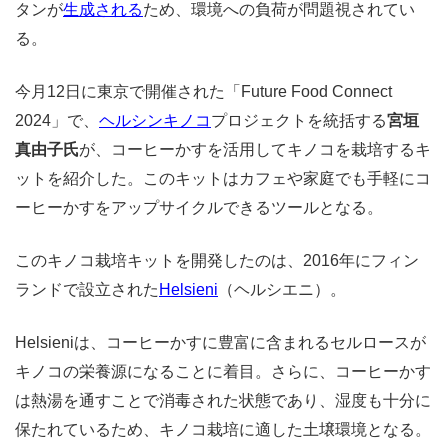
タンが
生成される
ため、環境への負荷が問題視されてい
る。
今月12日に東京で開催された「Future Food Connect
2024」で、
ヘルシンキノコ
プロジェクトを統括する
宮垣
真由子氏
が、コーヒーかすを活用してキノコを栽培するキ
ットを紹介した。このキットはカフェや家庭でも手軽にコ
ーヒーかすをアップサイクルできるツールとなる。
このキノコ栽培キットを開発したのは、2016年にフィン
ランドで設立された
Helsieni
（ヘルシエニ）。
Helsieniは、コーヒーかすに豊富に含まれるセルロースが
キノコの栄養源になることに着目。さらに、コーヒーかす
は熱湯を通すことで消毒された状態であり、湿度も十分に
保たれているため、キノコ栽培に適した土壌環境となる。