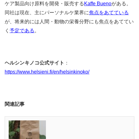
ケア製品向け原料を開発・販売する
Kaffe Bueno
がある。
同社は現在、主にパーソナルケ業界に
焦点をあてている
が、将来的には人間・動物の栄養分野にも焦点をあててい
く
予定である
。
ヘルシンキノコ公式サイト
：
https://www.helsieni.fi/en/helsinkinoko/
関連記事