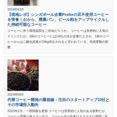
2024/04/16
【現地レポ】シンガポール企業Preferの豆不使用コーヒー
を実食｜おから、廃棄パン、ビール粕をアップサイクルし
た持続可能なコーヒー
コーヒーに伴う環境負荷をご存知だろうか。 コーヒーは世界的に人気の
ドリンクだが、1杯のコーヒーには140Lの水が必要だとされ、1杯のコー
ヒーからは二酸化炭素が29kg排出されると言われている。気候変動の影
響...
2024/05/04
代替コーヒー開発の最前線：注目のスタートアップ10社と
その市場投入動向
2025年2月：一部情報を更新 コーヒーは世界的に人気のある飲料だが、
コーヒー需要が高まる一方で、コーヒー豆の生産はさまざまな課題に直