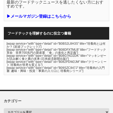
最新のフードテックニュースを逃したくない方におす
すめです。
▶メールマガジン登録はこちらから
フードテックを理解するのに役立つ書籍
[wpap service=”with” type=”detail” id=”B0BS2L8H3S” title=”培養肉とは何
か？ (岩波ブックレット)”]
[wpap service=”with” type=”detail” id=”B08DFXTMLB” title=”フードテック
革命 世界700兆円の新産業 「食」の進化と再定義”]
[wpap service=”with” type=”detail” id=”B08G7KDZDK” title=”マッキンゼー
が読み解く食と農の未来 (日本経済新聞出版)”]
[wpap service=”with” type=”detail” id=”B082PDW2JM” title=”クリーンミー
ト 培養肉が世界を変える”]
[wpap service=”with” type=”detail” id=”B09SZC847J” title=”培養肉の入門
書: 趣味・興味・投資・事業の入り口に 培養肉シリーズ”]
カテゴリー