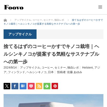
ホーム
アップサイクル
,
コーヒー
,
セミナー
,
独自レポ
捨てるはずのコーヒーかすで
キノコ栽培｜ヘルシンキノコが提案する気軽なサステナブルへの第一歩
アップサイクル
捨てるはずのコーヒーかすでキノコ栽培｜ヘ
ルシンキノコが提案する気軽なサステナブル
への第一歩
2024/9/14
アップサイクル
,
コーヒー
,
セミナー
,
独自レポ
Helsieni
,
アジ
ア
,
フィンランド
,
ヘルシンキノコ
,
日本
投稿者:
佐藤 あゆみ