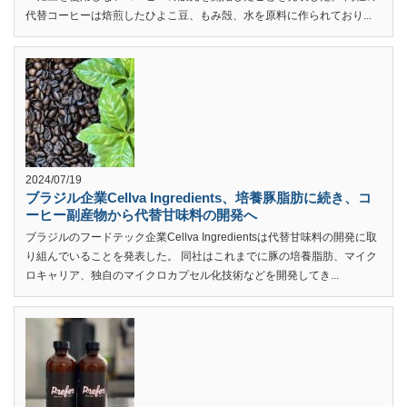
代替コーヒーは焙煎したひよこ豆、もみ殻、水を原料に作られており...
2024/07/19
ブラジル企業Cellva Ingredients、培養豚脂肪に続き、コ
ーヒー副産物から代替甘味料の開発へ
ブラジルのフードテック企業Cellva Ingredientsは代替甘味料の開発に取
り組んでいることを発表した。 同社はこれまでに豚の培養脂肪、マイク
ロキャリア、独自のマイクロカプセル化技術などを開発してき...