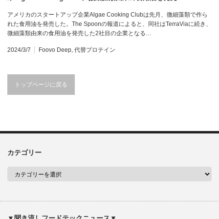
アメリカのスタートアップ企業Algae Cooking Clubは先月、微細藻類で作ら
れた食用油を発売した。The Spoonの報道によると、同社はTerraViaに続き、
微細藻類由来の食用油を発売した2社目の企業となる…
2024/3/7
Foovo Deep
,
代替プロテイン
トップページに戻る
カテゴリー
▼聞き流しフードテックニュース▼