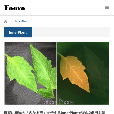
ホーム
InnerPlant
InnerPlant
農家に植物の「内なる声」を伝えるInnerPlantが約6.2億円を調