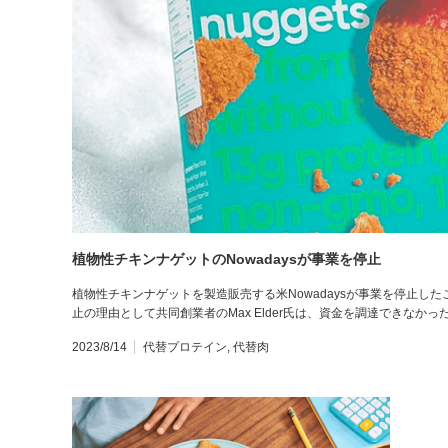
植物性チキンナゲットのNowadaysが事業を停止
植物性チキンナゲットを製造販売する米Nowadaysが事業を停止したこ
止の理由として共同創業者のMax Elder氏は、資金を調達できなか
2023/8/14
代替プロテイン
,
代替肉