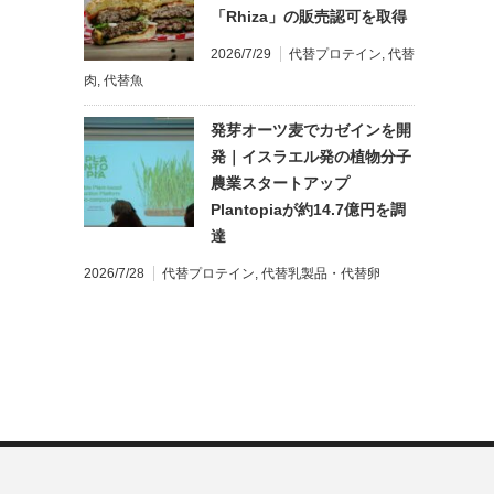
「Rhiza」の販売認可を取得
2026/7/29
代替プロテイン
,
代替
肉
,
代替魚
発芽オーツ麦でカゼインを開
発｜イスラエル発の植物分子
農業スタートアップ
Plantopiaが約14.7億円を調
達
2026/7/28
代替プロテイン
,
代替乳製品・代替卵