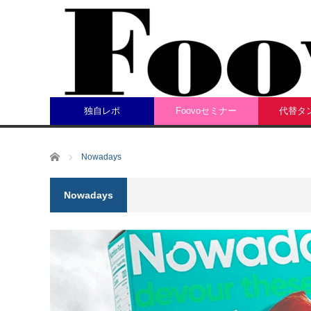
独自レポ
Foovoセミナー
代替タ
ホーム
Nowadays
Nowadays