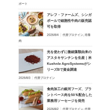
ポート
アレフ・ファームズ、シンガ
ポールで細胞性牛肉の販売認
可を取得
2026/8/4
代替プロテイン
,
培養
肉
光を使わずに微細藻類由来の
アスタキサンチンを生産｜米
Kuehnle AgroSystemsがシ
リーズBで資金調達
2026/8/3
代替プロテイン
食肉加工の銀河フーズ、プラ
ントベース肉を50％配合した
業務用ソーセージを発売
2026/8/2
代替プロテイン
,
代替