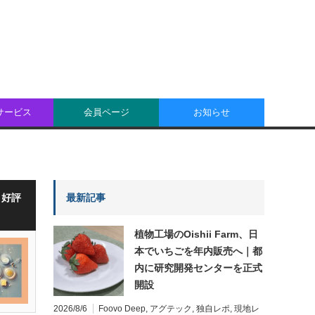
oサービス
会員ページ
お知らせ
・好評
最新記事
植物工場のOishii Farm、日
本でいちごを年内販売へ｜都
内に研究開発センターを正式
開設
2026/8/6
Foovo Deep
,
アグテック
,
独自レポ
,
現地レ