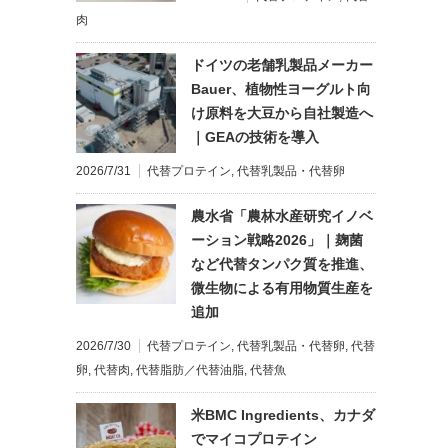
肉
ドイツの老舗乳製品メーカー
Bauer、植物性ヨーグルト向
け原料を大豆から自社製造へ
｜GEAの技術を導入
2026/7/31
代替プロテイン
,
代替乳製品・代替卵
農水省「農林水産研究イノベ
ーション戦略2026」｜麹菌
など代替タンパク質を推進、
微生物による有用物質生産を
追加
2026/7/30
代替プロテイン
,
代替乳製品・代替卵
,
代替
卵
,
代替肉
,
代替脂肪／代替油脂
,
代替魚
米BMC Ingredients、カナダ
でマイコプロテイン