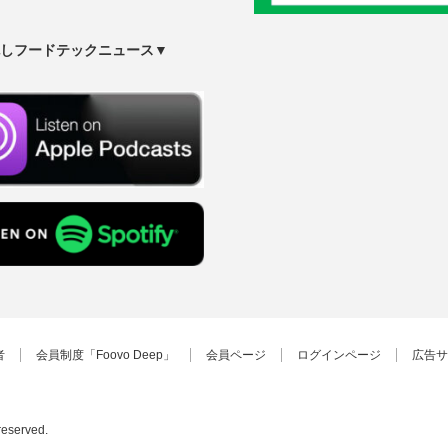
しフードテックニュース▼
者
会員制度「Foovo Deep」
会員ページ
ログインページ
広告サ
 reserved.