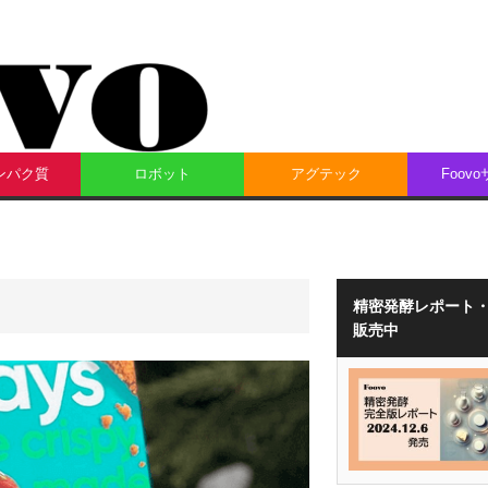
ンパク質
ロボット
アグテック
Foov
精密発酵レポート
販売中