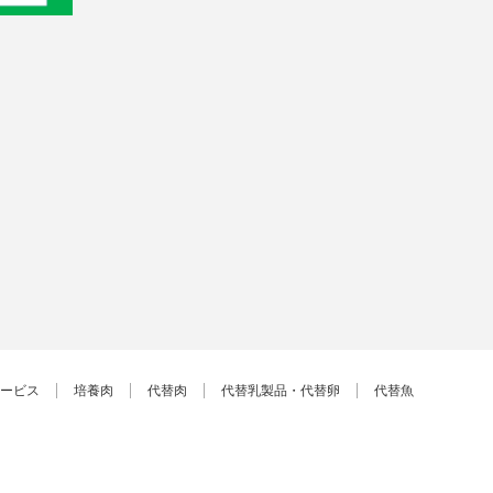
ービス
培養肉
代替肉
代替乳製品・代替卵
代替魚