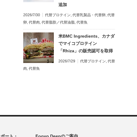
追加
2026/7/30
代替プロテイン
,
代替乳製品・代替卵
,
代替
卵
,
代替肉
,
代替脂肪／代替油脂
,
代替魚
米BMC Ingredients、カナダ
でマイコプロテイン
「Rhiza」の販売認可を取得
2026/7/29
代替プロテイン
,
代替
肉
,
代替魚
レポート・
Foovo Deepのご案内