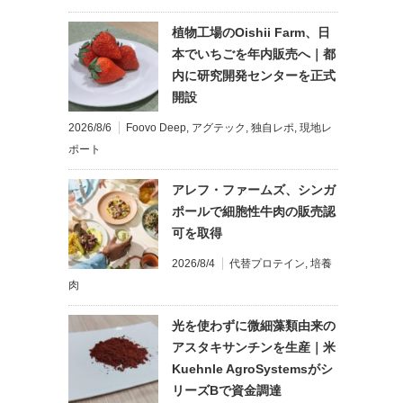
植物工場のOishii Farm、日
本でいちごを年内販売へ｜都
内に研究開発センターを正式
開設
2026/8/6
Foovo Deep
,
アグテック
,
独自レポ
,
現地レ
ポート
アレフ・ファームズ、シンガ
ポールで細胞性牛肉の販売認
可を取得
2026/8/4
代替プロテイン
,
培養
肉
光を使わずに微細藻類由来の
アスタキサンチンを生産｜米
Kuehnle AgroSystemsがシ
リーズBで資金調達