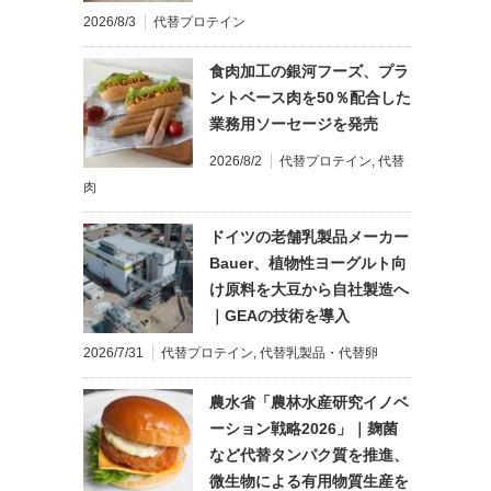
2026/8/3
代替プロテイン
食肉加工の銀河フーズ、プラ
ントベース肉を50％配合した
業務用ソーセージを発売
2026/8/2
代替プロテイン
,
代替
肉
ドイツの老舗乳製品メーカー
Bauer、植物性ヨーグルト向
け原料を大豆から自社製造へ
｜GEAの技術を導入
2026/7/31
代替プロテイン
,
代替乳製品・代替卵
農水省「農林水産研究イノベ
ーション戦略2026」｜麹菌
など代替タンパク質を推進、
微生物による有用物質生産を