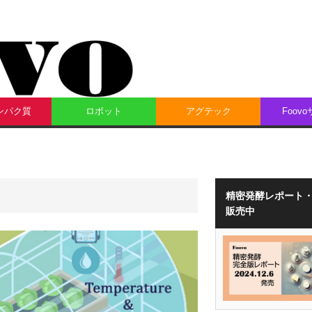
ンパク質
ロボット
アグテック
Foov
精密発酵レポート
販売中