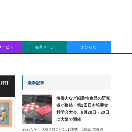
oサービス
会員ページ
お知らせ
・好評
最新記事
培養肉など細胞性食品の研究
者が集結｜第2回日本培養食
料学会大会、8月28日・29日
に大阪で開催
2026/8/7
代替プロテイン
,
代替肉
,
代替魚
,
培養肉