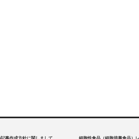
oの記事作成方針に関しまして
細胞性食品（細胞培養食品）