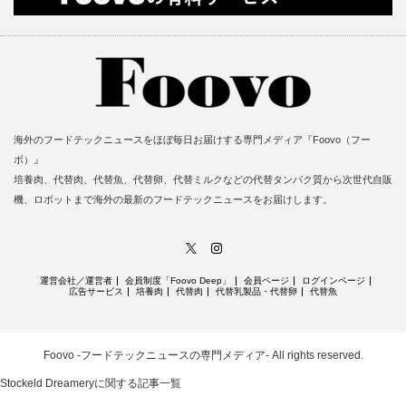
海外のフードテックニュースをほぼ毎日お届けする専門メディア『Foovo（フー
ボ）』
培養肉、代替肉、代替魚、代替卵、代替ミルクなどの代替タンパク質から次世代自販
機、ロボットまで海外の最新のフードテックニュースをお届けします。
X
Instagram
運営会社／運営者
会員制度「Foovo Deep」
会員ページ
ログインページ
広告サービス
培養肉
代替肉
代替乳製品・代替卵
代替魚
Foovo -フードテックニュースの専門メディア-
All rights reserved.
Stockeld Dreameryに関する記事一覧