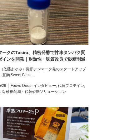
マークのTasira、精密発酵で甘味タンパク質
ゼインを開発｜耐熱性・味質改良で砂糖削減
へ【インタビュー】
vo（佐藤あゆみ）撮影デンマーク発のスタートアップ
a（旧称Sweet Bliss…
5/29
Foovo Deep
,
インタビュー
,
代替プロテイン
,
レポ
,
砂糖削減・代替砂糖ソリューション