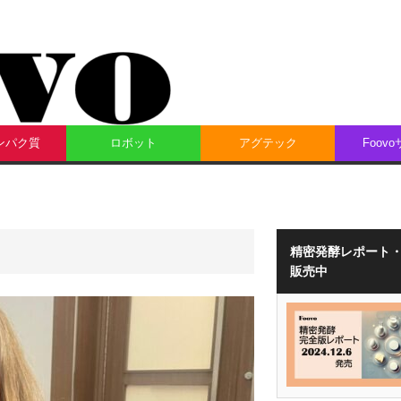
ンパク質
ロボット
アグテック
Foov
精密発酵レポート
販売中