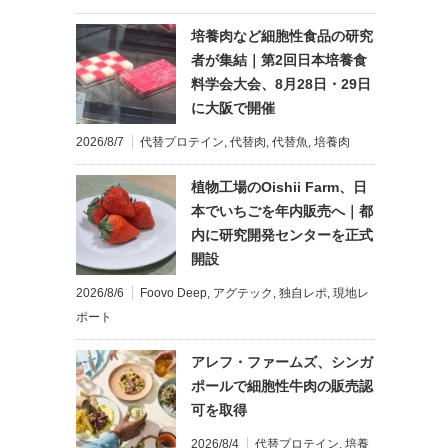
培養肉など細胞性食品の研究
者が集結｜第2回日本培養食
料学会大会、8月28日・29日
に大阪で開催
2026/8/7
代替プロテイン
,
代替肉
,
代替魚
,
培養肉
植物工場のOishii Farm、日
本でいちごを年内販売へ｜都
内に研究開発センターを正式
開設
2026/8/6
Foovo Deep
,
アグテック
,
独自レポ
,
現地レ
ポート
アレフ・ファームズ、シンガ
ポールで細胞性牛肉の販売認
可を取得
2026/8/4
代替プロテイン
,
培養