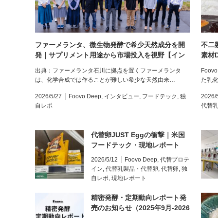
ファーメランタ、微生物発酵で希少天然成分を開
不二
発｜サプリメント用途から市場投入を視野【イン
素材
タビュー】
出典：ファーメランタ石川に拠点を置くファーメランタ
Foo
は、化学合成では作ることが難しい希少な天然由来…
た乳
2026/5/27
Foovo Deep
,
インタビュー
,
フードテック
,
独
2026/
自レポ
代替
代替卵JUST Eggの衝撃｜米国
フードテック・現地レポート
（7）
2026/5/12
Foovo Deep
,
代替プロテ
イン
,
代替乳製品・代替卵
,
代替卵
,
独
自レポ
,
現地レポート
精密発酵・定期動向レポート発
売のお知らせ（2025年9月-2026