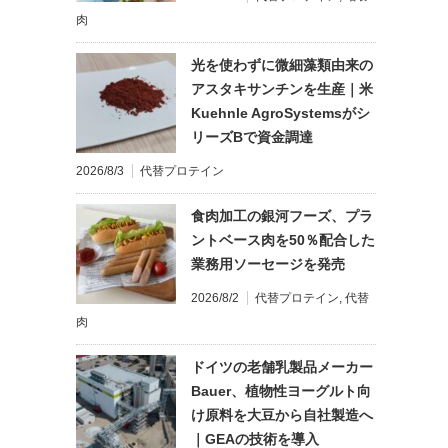
肉
光を使わずに微細藻類由来の
アスタキサンチンを生産｜米
Kuehnle AgroSystemsがシ
リーズBで資金調達
2026/8/3
代替プロテイン
食肉加工の銀河フーズ、プラ
ントベース肉を50％配合した
業務用ソーセージを発売
2026/8/2
代替プロテイン
,
代替
肉
ドイツの老舗乳製品メーカー
Bauer、植物性ヨーグルト向
け原料を大豆から自社製造へ
｜GEAの技術を導入