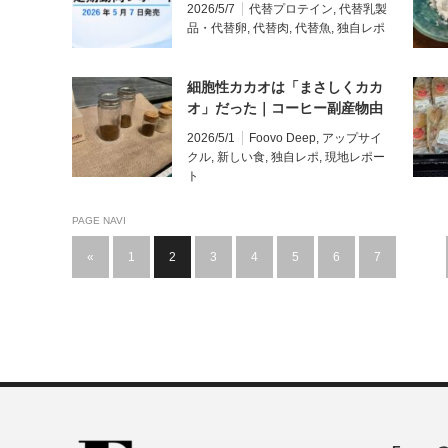
年3月の動向を対象）
2026/5/7
代替プロテイン
,
代替乳製
品・代替卵
,
代替肉
,
代替魚
,
独自レポ
細胞性カカオは「まさしくカカ
オ」だった｜コーヒー副産物由
来の代替チョコも試食／米国フ
2026/5/1
Foovo Deep
,
アップサイ
ードテック・現地レポート
クル
,
新しい食
,
独自レポ
,
現地レポー
（6）
ト
PAGE NAVI
«
1
2
3
4
5
6
7
…