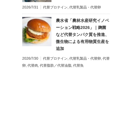
2026/7/31
代替プロテイン
,
代替乳製品・代替卵
農水省「農林水産研究イノベ
ーション戦略2026」｜麹菌
など代替タンパク質を推進、
微生物による有用物質生産を
追加
2026/7/30
代替プロテイン
,
代替乳製品・代替卵
,
代替
卵
,
代替肉
,
代替脂肪／代替油脂
,
代替魚