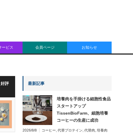
oサービス
会員ページ
お知らせ
・好評
最新記事
培養肉を手掛ける細胞性食品
スタートアップ
TissenBioFarm、細胞培養
コーヒーの生産に成功
2026/8/8
コーヒー
,
代替プロテイン
,
代替肉
,
培養肉