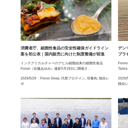
消費者庁、細胞性食品の安全性確保ガイドライン
デン
案を初公表｜国内販売に向けた制度整備が前進
ブラ
市場
インテグリカルチャーのアヒル細胞由来の細胞性食品
Foo
Foovo（佐藤あゆみ）撮影5月28日に開催さ…
Tasir
2026/5/29
Foovo Deep
,
代替プロテイン
,
培養肉
,
独自レ
2026/
ポ
独自