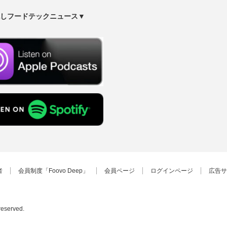
しフードテックニュース▼
者
会員制度「Foovo Deep」
会員ページ
ログインページ
広告サ
 reserved.