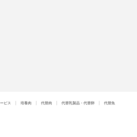
ービス
培養肉
代替肉
代替乳製品・代替卵
代替魚