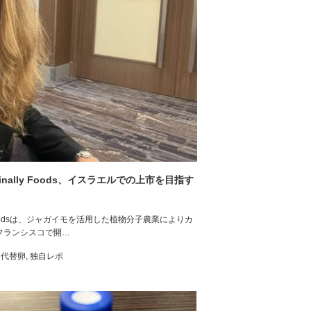
ally Foods、イスラエルでの上市を目指す
ly Foodsは、ジャガイモを活用した植物分子農業によりカ
ンフランシスコで開…
・代替卵
,
独自レポ