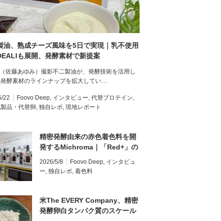
製油、熟成チーズ風味を5日で実現｜乳不使用
DEALIも展開、発酵素材で新提案
vo（佐藤あゆみ）撮影不二製油が、発酵技術を活用し
化発酵素材のラインナップを拡大してい…
5/22
Foovo Deep
,
インタビュー
,
代替プロテイン
,
乳製品・代替卵
,
独自レポ
,
現地レポート
精密発酵由来の赤色着色料を開
発するMichroma｜「Red+」の
商用化の現在地をCEOに聞く
2026/5/8
Foovo Deep
,
インタビュ
ー
,
独自レポ
,
着色料
米The EVERY Company、精密
発酵卵白タンパク質のスケール