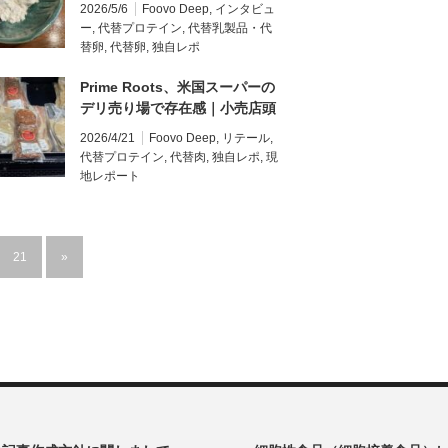
アップへ｜全米小売展開から商
2026/5/6
Foovo Deep
,
インタビュ
用供給拡大へ【インタビュー】
ー
,
代替プロテイン
,
代替乳製品・代
替卵
,
代替卵
,
独自レポ
Prime Roots、米国スーパーの
デリ売り場で存在感｜小売店頭
と実食で見る菌糸体由来ハムの
2026/4/21
Foovo Deep
,
リテール
,
現在地／米国フードテック・現
代替プロテイン
,
代替肉
,
独自レポ
,
現
地レポート(5)
地レポート
21
»