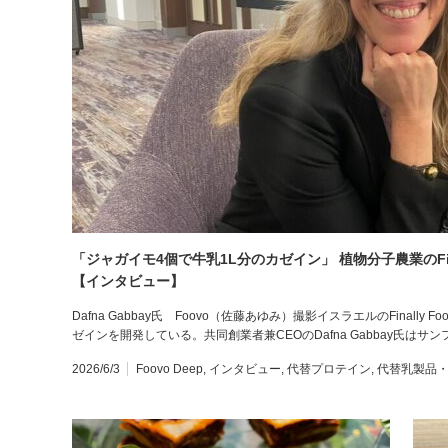
「ジャガイモ4個で牛乳1L分のカゼイン」 植物分子農業のFin
【インタビュー】
Dafna Gabbay氏 Foovo（佐藤あゆみ）撮影イスラエルのFinal
ゼインを開発している。共同創業者兼CEOのDafna Gabbay氏はサ
2026/6/3
Foovo Deep
,
インタビュー
,
代替プロテイン
,
代替乳製品