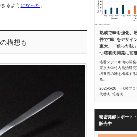
できるよう
になった
。
熟成で味を強化、
件で“味”をデザイン
ルの構想も
東大、「狙った味
つ培養肉開発に前
培養ステーキ肉の開発
東京大学竹内昌治研究
培養肉の味を構成する
る…
2025/5/26
代替プロ
代替肉
,
培養肉
精密発酵レポート
販売中