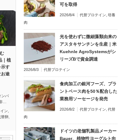
可を取得
2026/8/4
代替プロテイン
,
培養
肉
光を使わずに微細藻類由来の
アスタキサンチンを生産｜米
Kuehnle AgroSystemsがシ
読む
リーズBで資金調達
品｜植
を示す
2026/8/3
代替プロテイン
なお途
食肉加工の銀河フーズ、プラ
ントベース肉を50％配合した
替タンパ
業務用ソーセージを発売
非…
2026/8/2
代替プロテイン
,
代替
テイン
,
肉
代替卵
,
ドイツの老舗乳製品メーカー
Bauer、植物性ヨーグルト向