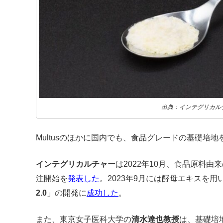
出典：インテグリカル
Multusのほかに国内でも、食品グレードの基礎培
インテグリカルチャー
は2022年10月、食品原料由
注開始を
発表した
。2023年9月には酵母エキスを
2.0
」の開発に
成功した
。
また、東京女子医科大学の
清水達也教授
は、基礎培