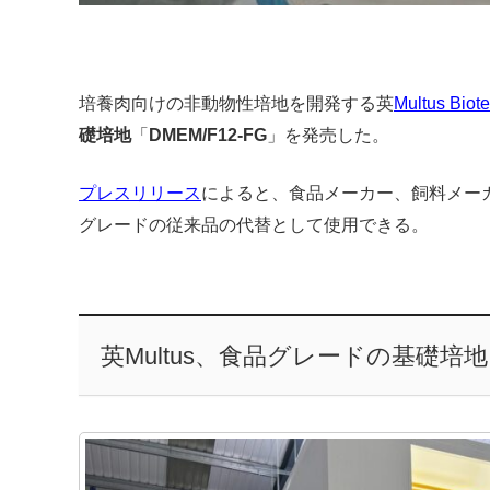
培養肉向けの非動物性培地を開発する英
Multus Biot
礎培地
「
DMEM/F12-FG
」を発売した。
プレスリリース
によると、食品メーカー、飼料メー
グレードの従来品の代替として使用できる。
英Multus、食品グレードの基礎培