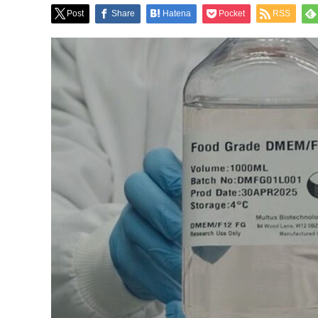
Post
Share
Hatena
Pocket
RSS