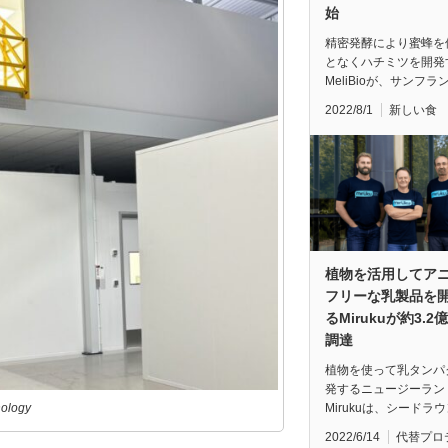
始
精密発酵により蜜蜂を
となくハチミツを開発
MeliBioが、サンフラ
2022/8/1
新しい食
植物を活用してア
フリーな乳製品を
るMirukuが約3.2
調達
植物を使って乳タンパ
発するニュージーラン
Mirukuは、シードラ
ology
2022/6/14
代替プロ