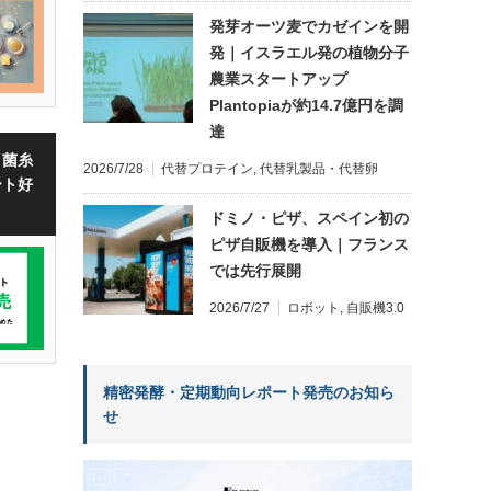
発芽オーツ麦でカゼインを開
発｜イスラエル発の植物分子
農業スタートアップ
Plantopiaが約14.7億円を調
達
・菌糸
2026/7/28
代替プロテイン
,
代替乳製品・代替卵
ート好
ドミノ・ピザ、スペイン初の
ピザ自販機を導入｜フランス
では先行展開
2026/7/27
ロボット
,
自販機3.0
精密発酵・定期動向レポート発売のお知ら
せ