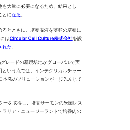
地も大量に必要になるため、結果とし
ことに
なる
。
めるとともに、培養廃液を藻類の培養に
月には
Circular Cell Culture株式会社
を設
された
。
品グレードの基礎培地がグローバルで実
用という点では、インテグリカルチャー
日本発のソリューションが一歩先んじて
レターを取得し、培養サーモンの米国レス
トラリア・ニュージーランドで培養肉の