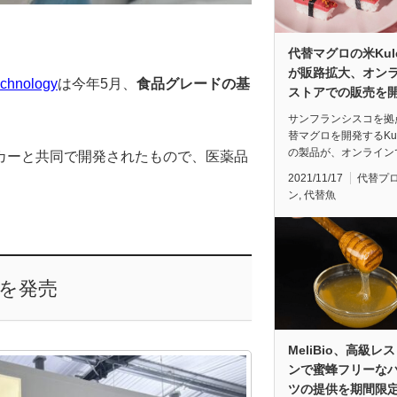
代替マグロの米Kule
が販路拡大、オン
echnology
は今年5月、
食品グレードの基
ストアでの販売を
サンフランシスコを拠
替マグロを開発するKul
の製品が、オンライン
カーと共同で開発されたもので、医薬品
2021/11/17
代替プ
ン
,
代替魚
地を発売
MeliBio、高級レ
ンで蜜蜂フリーな
ツの提供を期間限