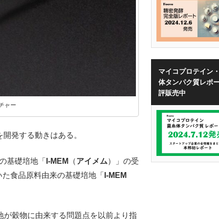
マイコプロテイン
体タンパク質レポ
評販売中
チャー
地を開発する動きはある。
来の基礎培地「
I-MEM
（
アイメム
）」の受
用いた食品原料由来の基礎培地「
I-MEM
地が穀物に由来する問題点を以前より指