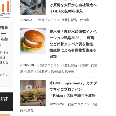
け原料を大豆から自社製造へ
｜GEAの技術を導入
2026/7/31
代替プロテイン
,
代替乳製品・代替卵
培養条
農水省「農林水産研究イノベ
──
ーション戦略2026」｜麹菌
」を持
など代替タンパク質を推進、
進
微生物による有用物質生産を
を行う
追加
室は、
鍵とな
2026/7/30
代替プロテイン
,
代替乳製品・代替卵
,
代替
卵
,
代替肉
,
代替脂肪／代替油脂
,
代替魚
テイン
,
米BMC Ingredients、カナダ
でマイコプロテイン
「Rhiza」の販売認可を取得
・好評
2026/7/29
代替プロテイン
,
代替
肉
,
代替魚