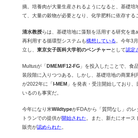
摘。培養肉が大量生産されるようになると、基礎培
て、大量の穀物が必要となり、化学肥料に依存する
清水教授
らは、基礎培地に藻類を活用する研究を進
再利用する循環型システムも
構想している
。今年3
立し、
東京女子医科大学初のベンチャー
として
認定
Multusが「
DMEM/F12-FG
」を投入したことで、食
装段階に入りつつある。しかし、基礎培地の商業利
が2022年に「
I-MEM
」を発表・受注開始しており、
いるのも事実だ。
今年になり米
Wildtype
がFDAから「質問なし」の
トランでの提供が
開始された
。また、新たにオース
販売が
認められた
。