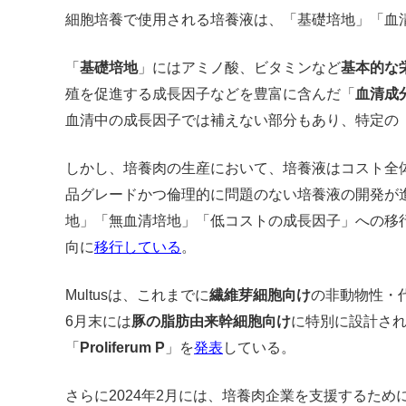
細胞培養で使用される培養液は、「基礎培地」「血
「
基礎培地
」にはアミノ酸、ビタミンなど
基本的な
殖を促進する成長因子などを豊富に含んだ「
血清成
血清中の成長因子では補えない部分もあり、特定の
しかし、培養肉の生産において、培養液はコスト全
品グレードかつ倫理的に問題のない培養液の開発が
地」「無血清培地」「低コストの成長因子」への移
向に
移行している
。
Multusは、これまでに
繊維芽細胞向け
の非動物性・
6月末には
豚の脂肪由来幹細胞向け
に特別に設計さ
「
Proliferum P
」を
発表
している。
さらに2024年2月には、培養肉企業を支援するた