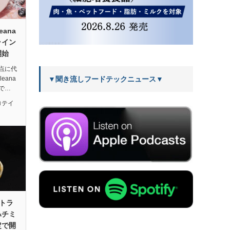
ana
ライン
開始
点に代
▼聞き流しフードテックニュース▼
eana
で…
ロテイ
ストラ
ハチミ
定で開