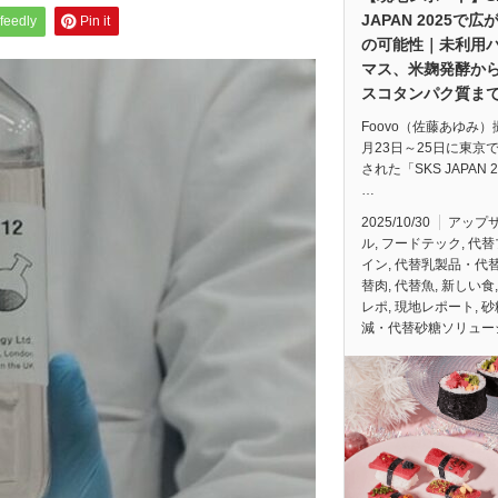
JAPAN 2025で広
feedly
Pin it
の可能性｜未利用
マス、米麹発酵か
スコタンパク質ま
Foovo（佐藤あゆみ
月23日～25日に東京
された「SKS JAPAN 
…
2025/10/30
アップ
ル
,
フードテック
,
代替
イン
,
代替乳製品・代
替肉
,
代替魚
,
新しい食
レポ
,
現地レポート
,
砂
減・代替砂糖ソリュー