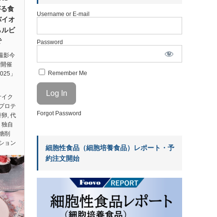
がる食
Username or E-mail
バイオ
らルビ
で
Password
）撮影今
で開催
Remember Me
2025」
サイク
プロテ
Forgot Password
替卵
,
代
,
独自
糖削
ション
細胞性食品（細胞培養食品）レポート・予
約注文開始