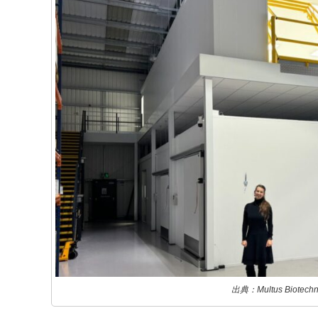
出典：Multus Biotechn