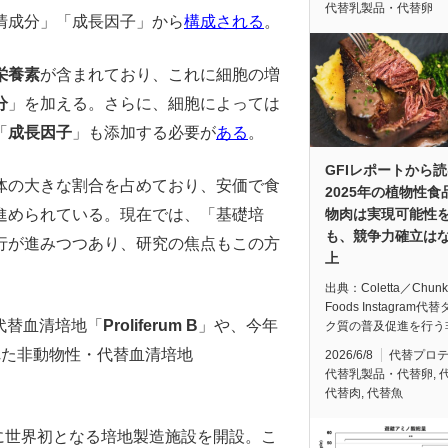
代替乳製品・代替卵
清成分」「成長因子」から
構成される
。
栄養素
が含まれており、これに細胞の増
分
」を加える。さらに、細胞によっては
「
成長因子
」も添加する必要が
ある
。
GFIレポートから
体の大きな割合を占めており、安価で食
2025年の植物性食
物肉は実現可能性
進められている。現在では、「基礎培
も、競争力確立は
行が進みつつあり、研究の焦点もこの方
上
出典：Coletta／Chunk
Foods Instagram代
代替血清培地「
Proliferum B
」や、今年
ク質の普及促進を行う
れた非動物性・代替血清培地
2026/6/8
代替プロ
代替乳製品・代替卵
,
代替肉
,
代替魚
めに世界初となる培地製造施設を開設。こ