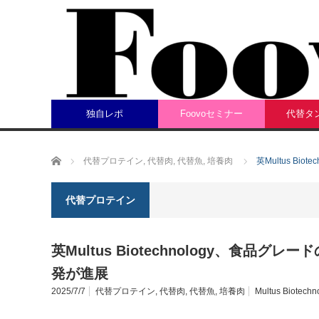
独自レポ
Foovoセミナー
代替タ
ホーム
代替プロテイン
,
代替肉
,
代替魚
,
培養肉
英Multus B
代替プロテイン
英Multus Biotechnology、食品
発が進展
2025/7/7
代替プロテイン
,
代替肉
,
代替魚
,
培養肉
Multus Biotechn