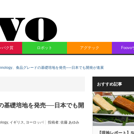
ンパク質
ロボット
アグテック
Foov
iotechnology、食品グレードの基礎培地を発売──日本でも開発が進展
おすすめ記事
グレードの基礎培地を発売──日本でも開
ology
,
イギリス
,
ヨーロッパ
投稿者:
佐藤 あゆみ
【現地レポート】S