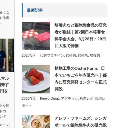
最新記事
使うこ
する米
ン…
培養肉など細胞性食品の研究
者が集結｜第2回日本培養食
料学会大会、8月28日・29日
に大阪で開催
2026/8/7
代替プロテイン
,
代替肉
,
代替魚
,
培養肉
植物工場のOishii Farm、日
本でいちごを年内販売へ｜都
ニマル
内に研究開発センターを正式
開発す
開設
億円を
2026/8/6
Foovo Deep
,
アグテック
,
独自レポ
,
現地レ
ポート
クを開
ドの
ウンド…
アレフ・ファームズ、シンガ
ポールで細胞性牛肉の販売認
テイン
,