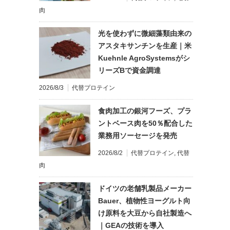
肉
光を使わずに微細藻類由来の
アスタキサンチンを生産｜米
Kuehnle AgroSystemsがシ
リーズBで資金調達
2026/8/3
代替プロテイン
食肉加工の銀河フーズ、プラ
ントベース肉を50％配合した
業務用ソーセージを発売
2026/8/2
代替プロテイン
,
代替
肉
ドイツの老舗乳製品メーカー
Bauer、植物性ヨーグルト向
け原料を大豆から自社製造へ
｜GEAの技術を導入