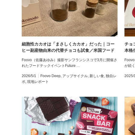
細胞性カカオは「まさしくカカオ」だった｜コー
チョ
ヒー副産物由来の代替チョコも試食／米国フード
本格
テック・現地レポート（6）
Foovo（佐藤あゆみ）撮影サンフランシスコで3月に開催さ
Foo
れたフードテックイベントFuture …
が続
2026/5/1
Foovo Deep
,
アップサイクル
,
新しい食
,
独自レ
2025/
ポ
,
現地レポート