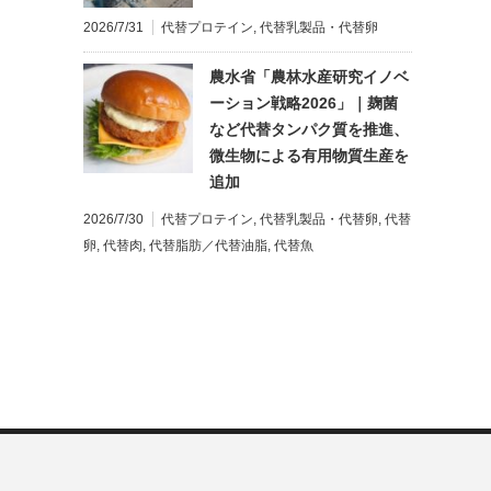
2026/7/31
代替プロテイン
,
代替乳製品・代替卵
農水省「農林水産研究イノベ
ーション戦略2026」｜麹菌
など代替タンパク質を推進、
微生物による有用物質生産を
追加
2026/7/30
代替プロテイン
,
代替乳製品・代替卵
,
代替
卵
,
代替肉
,
代替脂肪／代替油脂
,
代替魚