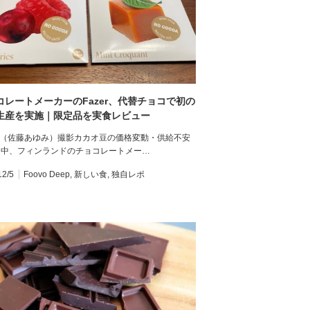
コレートメーカーのFazer、代替チョコで初の
生産を実施｜限定品を実食レビュー
vo（佐藤あゆみ）撮影カカオ豆の価格変動・供給不安
く中、フィンランドのチョコレートメー…
12/5
Foovo Deep
,
新しい食
,
独自レポ