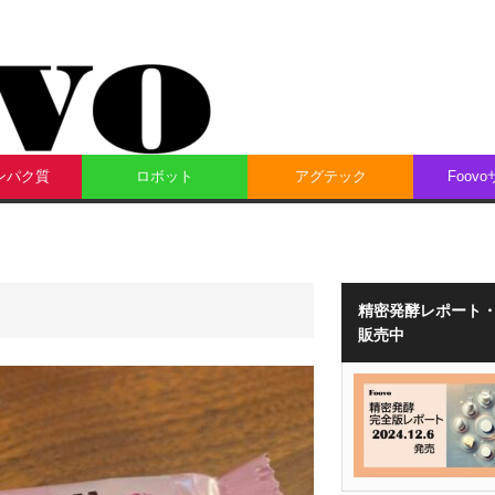
ンパク質
ロボット
アグテック
Foov
精密発酵レポート
販売中