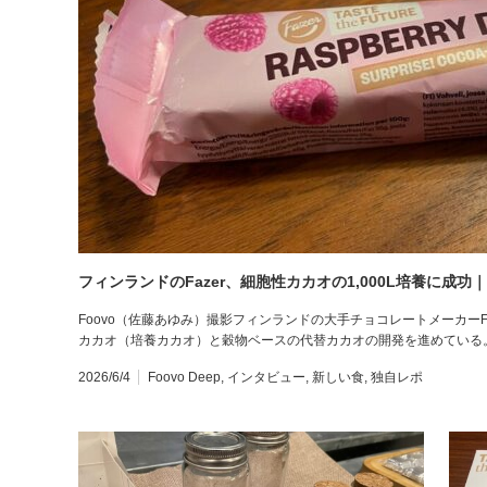
フィンランドのFazer、細胞性カカオの1,000L培養に成
Foovo（佐藤あゆみ）撮影フィンランドの大手チョコレートメーカー
カカオ（培養カカオ）と穀物ベースの代替カカオの開発を進めている。F
2026/6/4
Foovo Deep
,
インタビュー
,
新しい食
,
独自レポ