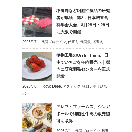
培養肉など細胞性食品の研究
者が集結｜第2回日本培養食
料学会大会、8月28日・29日
に大阪で開催
2026/8/7
代替プロテイン
,
代替肉
,
代替魚
,
培養肉
植物工場のOishii Farm、日
本でいちごを年内販売へ｜都
内に研究開発センターを正式
開設
2026/8/6
Foovo Deep
,
アグテック
,
独自レポ
,
現地レ
ポート
アレフ・ファームズ、シンガ
ポールで細胞性牛肉の販売認
可を取得
2026/8/4
代替プロテイン
,
培養