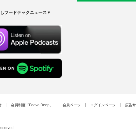
しフードテックニュース▼
者
会員制度「Foovo Deep」
会員ページ
ログインページ
広告サ
 reserved.