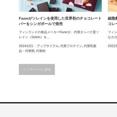
Fazerがソレインを使用した世界初のチョコレート
細胞
バーをシンガポールで発売
コレー
フィンランドの食品メーカーFazerが、代替タンパク質ソ
フィン
レイン（Solein）を…
なカ
2024/1/21
アップサイクル
,
代替プロテイン
,
代替乳製
2022/
品・代替卵
,
代替肉
トップページに戻る