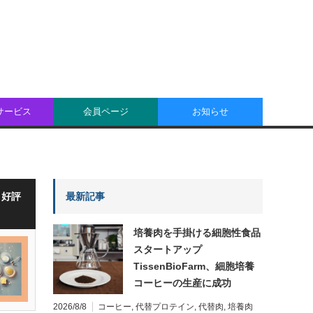
oサービス
会員ページ
お知らせ
・好評
最新記事
培養肉を手掛ける細胞性食品
スタートアップ
TissenBioFarm、細胞培養
コーヒーの生産に成功
2026/8/8
コーヒー
,
代替プロテイン
,
代替肉
,
培養肉