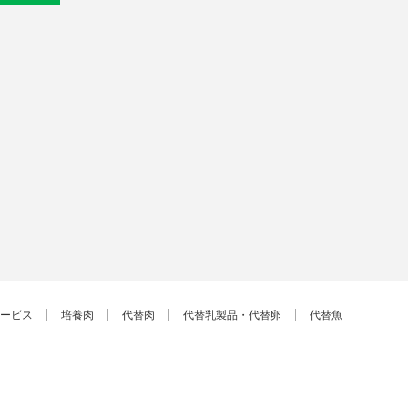
ービス
培養肉
代替肉
代替乳製品・代替卵
代替魚