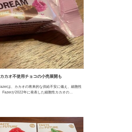
功｜カカオ不使用チョコの小売展開も
Fazerは、カカオの将来的な供給不安に備え、細胞性
azerが2022年に発表した細胞性カカオの…