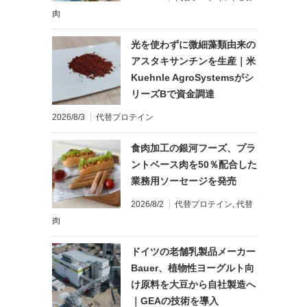
肉
光を使わずに微細藻類由来の
アスタキサンチンを生産｜米
Kuehnle AgroSystemsがシ
リーズBで資金調達
2026/8/3
代替プロテイン
食肉加工の銀河フーズ、プラ
ントベース肉を50％配合した
業務用ソーセージを発売
2026/8/2
代替プロテイン
,
代替
肉
ドイツの老舗乳製品メーカー
Bauer、植物性ヨーグルト向
け原料を大豆から自社製造へ
｜GEAの技術を導入