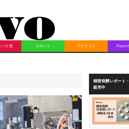
ンパク質
ロボット
アグテック
Foov
精密発酵レポート
販売中