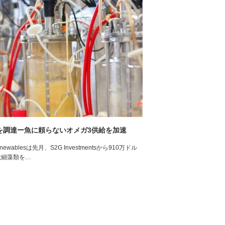
3億円を調達ー魚に頼らないオメガ3供給を加速
ablesは先月、S2G Investmentsから910万ドル
微細藻類を…