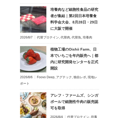
培養肉など細胞性食品の研究
者が集結｜第2回日本培養食
料学会大会、8月28日・29日
に大阪で開催
2026/8/7
代替プロテイン
,
代替肉
,
代替魚
,
培養肉
植物工場のOishii Farm、日
本でいちごを年内販売へ｜都
内に研究開発センターを正式
開設
2026/8/6
Foovo Deep
,
アグテック
,
独自レポ
,
現地レ
ポート
アレフ・ファームズ、シンガ
ポールで細胞性牛肉の販売認
可を取得
2026/8/4
代替プロテイン
,
培養