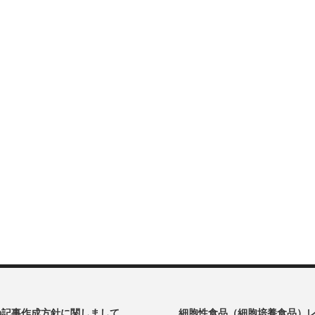
oの記事作成方針に関しまして
細胞性食品（細胞培養食品）