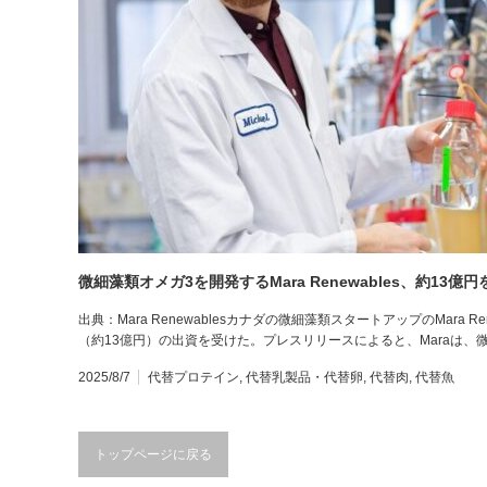
微細藻類オメガ3を開発するMara Renewables、約1
出典：Mara Renewablesカナダの微細藻類スタートアップのMara Renew
（約13億円）の出資を受けた。プレスリリースによると、Maraは、
2025/8/7
代替プロテイン
,
代替乳製品・代替卵
,
代替肉
,
代替魚
トップページに戻る