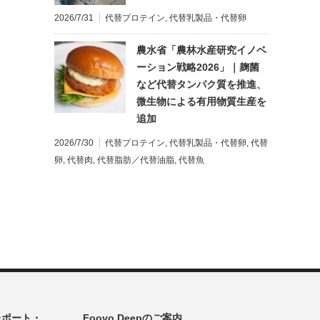
2026/7/31
代替プロテイン
,
代替乳製品・代替卵
農水省「農林水産研究イノベ
ーション戦略2026」｜麹菌
など代替タンパク質を推進、
微生物による有用物質生産を
追加
2026/7/30
代替プロテイン
,
代替乳製品・代替卵
,
代替
卵
,
代替肉
,
代替脂肪／代替油脂
,
代替魚
レポート・
Foovo Deepのご案内