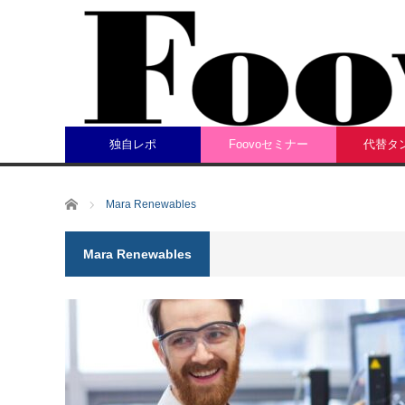
独自レポ
Foovoセミナー
代替タ
ホーム
Mara Renewables
Mara Renewables