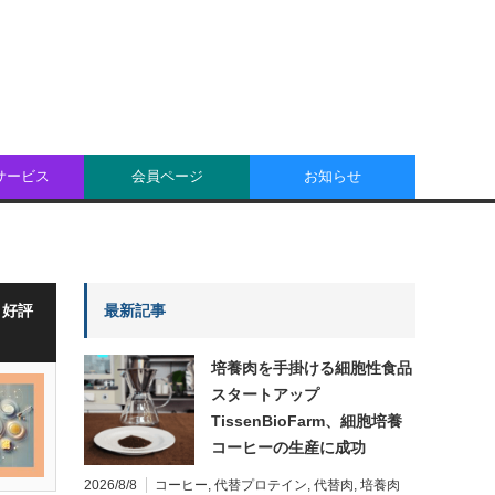
oサービス
会員ページ
お知らせ
・好評
最新記事
培養肉を手掛ける細胞性食品
スタートアップ
TissenBioFarm、細胞培養
コーヒーの生産に成功
2026/8/8
コーヒー
,
代替プロテイン
,
代替肉
,
培養肉