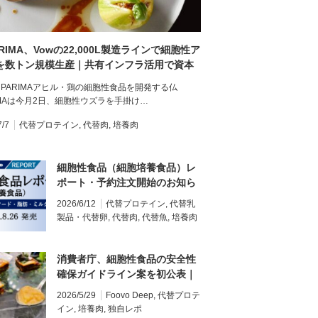
RIMA、Vowの22,000L製造ラインで細胞性ア
を数トン規模生産｜共有インフラ活用で資本
度を低減へ
PARIMAアヒル・鶏の細胞性食品を開発する仏
IMAは今月2日、細胞性ウズラを手掛け…
7/7
代替プロテイン
,
代替肉
,
培養肉
細胞性食品（細胞培養食品）レ
ポート・予約注文開始のお知ら
せ
2026/6/12
代替プロテイン
,
代替乳
製品・代替卵
,
代替肉
,
代替魚
,
培養肉
消費者庁、細胞性食品の安全性
確保ガイドライン案を初公表｜
国内販売に向けた制度整備が前
2026/5/29
Foovo Deep
,
代替プロテ
進
イン
,
培養肉
,
独自レポ