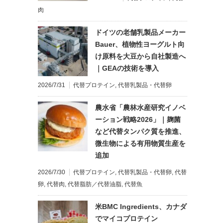
肉
ドイツの老舗乳製品メーカー
Bauer、植物性ヨーグルト向
け原料を大豆から自社製造へ
｜GEAの技術を導入
2026/7/31
代替プロテイン
,
代替乳製品・代替卵
農水省「農林水産研究イノベ
ーション戦略2026」｜麹菌
など代替タンパク質を推進、
微生物による有用物質生産を
追加
2026/7/30
代替プロテイン
,
代替乳製品・代替卵
,
代替
卵
,
代替肉
,
代替脂肪／代替油脂
,
代替魚
米BMC Ingredients、カナダ
でマイコプロテイン