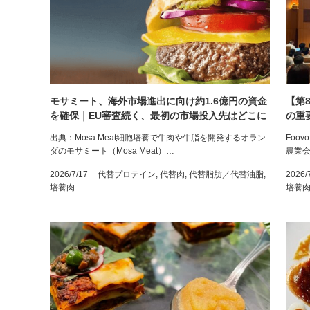
モサミート、海外市場進出に向け約1.6億円の資金
【第
を確保｜EU審査続く、最初の市場投入先はどこに
の重
イン
出典：Mosa Meat細胞培養で牛肉や牛脂を開発するオラン
Foo
ダのモサミート（Mosa Meat）…
農業
2026/7/17
代替プロテイン
,
代替肉
,
代替脂肪／代替油脂
,
2026/
培養肉
培養