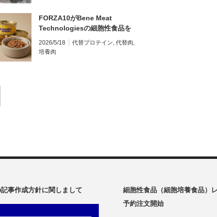
FORZA10がBene Meat
Technologiesの細胞性食品を
使ったドッグフードを発表｜EU
2026/5/18
代替プロテイン
,
代替肉
,
初の商用化へ
培養肉
oの記事作成方針に関しまして
細胞性食品（細胞培養食品）
予約注文開始