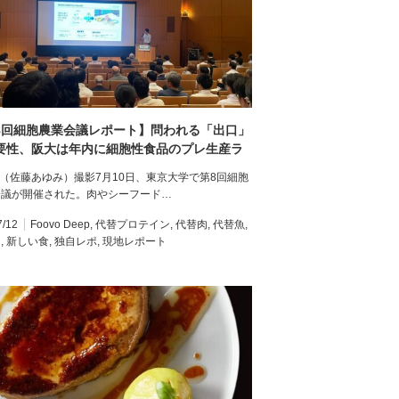
8回細胞農業会議レポート】問われる「出口」
要性、阪大は年内に細胞性食品のプレ生産ラ
設置へ
vo（佐藤あゆみ）撮影7月10日、東京大学で第8回細胞
会議が開催された。肉やシーフード…
7/12
Foovo Deep
,
代替プロテイン
,
代替肉
,
代替魚
,
肉
,
新しい食
,
独自レポ
,
現地レポート