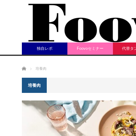
独自レポ
Foovoセミナー
代替タ
ホーム
培養肉
培養肉