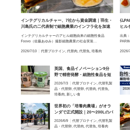
インテグリカルチャー、7社から資金調達｜羽生・
仏PA
川島氏の二代表制で細胞農業のインフラ化を加速
ヒル
集約
インテグリカルチャーのアヒル細胞由来の細胞性食品
出典：
Foovo（佐藤あゆみ）撮影細胞農業の社会実装…
PAR
2026/7/10
代替プロテイン
,
代替肉
,
代替魚
,
培養肉
2026/
英国、食品イノベーション9分
野で精密発酵・細胞性食品を短
期の対応分野に｜細胞性食品・
2026/7/3
代替プロテイン
,
代替乳製
精密発酵・バイオマス発酵で個
品・代替卵
,
代替卵
,
代替肉
,
代替魚
,
別審査も進行
培養肉
,
新しい食
世界初の「培養肉農場」がオラ
ンダで正式開設｜20〜200Lのバ
イオリアクターで試験実施へ
2026/6/9
代替プロテイン
,
代替乳製
品・代替卵
,
代替肉
,
代替魚
,
培養肉