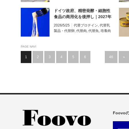
ドイツ政府、精密発酵・細胞性
食品の商用化を後押し｜2027年
にイノベーションハブ設立、
2026/5/25
代替プロテイン
,
代替乳
2028年の世界市場投入を目標に
製品・代替卵
,
代替肉
,
代替魚
,
培養肉
PAGE NAVI
1
2
3
4
5
6
…
46
»
Foov