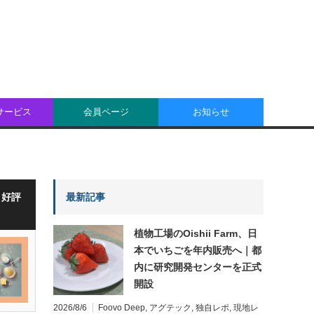
oサービス
会員ページ
お知らせ
・好評
最新記事
植物工場のOishii Farm、日
本でいちごを年内販売へ｜都
内に研究開発センターを正式
開設
2026/8/6
Foovo Deep
,
アグテック
,
独自レポ
,
現地レ