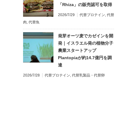
「Rhiza」の販売認可を取得
2026/7/29
代替プロテイン
,
代替
肉
,
代替魚
発芽オーツ麦でカゼインを開
発｜イスラエル発の植物分子
農業スタートアップ
Plantopiaが約14.7億円を調
達
2026/7/28
代替プロテイン
,
代替乳製品・代替卵