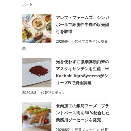
ポート
アレフ・ファームズ、シンガ
ポールで細胞性牛肉の販売認
可を取得
2026/8/4
代替プロテイン
,
培養
肉
光を使わずに微細藻類由来の
アスタキサンチンを生産｜米
Kuehnle AgroSystemsがシ
リーズBで資金調達
2026/8/3
代替プロテイン
食肉加工の銀河フーズ、プラ
ントベース肉を50％配合した
業務用ソーセージを発売
2026/8/2
代替プロテイン
,
代替