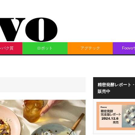
ンパク質
ロボット
アグテック
Foov
精密発酵レポート
販売中