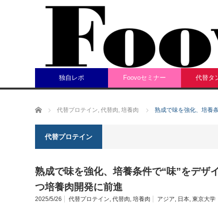
独自レポ
Foovoセミナー
代替タ
ホーム
代替プロテイン
,
代替肉
,
培養肉
熟成で味を強化、培養条
代替プロテイン
熟成で味を強化、培養条件で“味”をデザ
つ培養肉開発に前進
2025/5/26
代替プロテイン
,
代替肉
,
培養肉
アジア
,
日本
,
東京大学