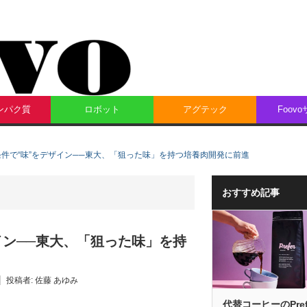
ンパク質
ロボット
アグテック
Foov
件で“味”をデザイン──東大、「狙った味」を持つ培養肉開発に前進
おすすめ記事
イン──東大、「狙った味」を持
投稿者:
佐藤 あゆみ
代替コーヒーのPref