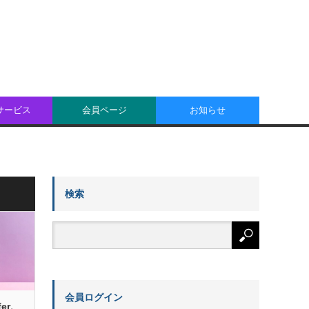
oサービス
会員ページ
お知らせ
検索
会員ログイン
er、