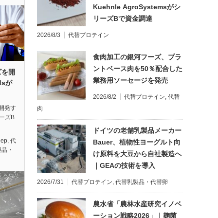
Kuehnle AgroSystemsがシ
リーズBで資金調達
2026/8/3
代替プロテイン
食肉加工の銀河フーズ、プラ
ントベース肉を50％配合した
ズを開
業務用ソーセージを発売
dsが
2026/8/2
代替プロテイン
,
代替
開発す
肉
リーズB
ドイツの老舗乳製品メーカー
eep
,
代
Bauer、植物性ヨーグルト向
製品・
け原料を大豆から自社製造へ
｜GEAの技術を導入
2026/7/31
代替プロテイン
,
代替乳製品・代替卵
農水省「農林水産研究イノベ
ーション戦略2026」｜麹菌