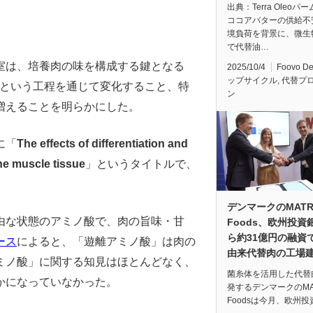
出典：Terra Oleoパ
ココアバターの供給不
境負荷を背景に、微生
で代替油…
室は、培養肉の味を構成する鍵となる
2025/10/4
Foovo D
ップサイクル
,
代替プ
成という工程を通じて変化すること、特
ン
増えることを明らかにした。
誌に「
The effects of differentiation and
ine muscle tissue
」というタイトルで、
デンマークのMAT
由な状態のアミノ酸で、肉の旨味・甘
Foods、欧州投資
ら約31億円の融資
ース
によると、「遊離アミノ酸」は肉の
由来代替肉の工場
ミノ酸」に関する知見はほとんどなく、
菌糸体を活用した代替
かになっていなかった。
発するデンマークのMA
Foodsは今月、欧州投