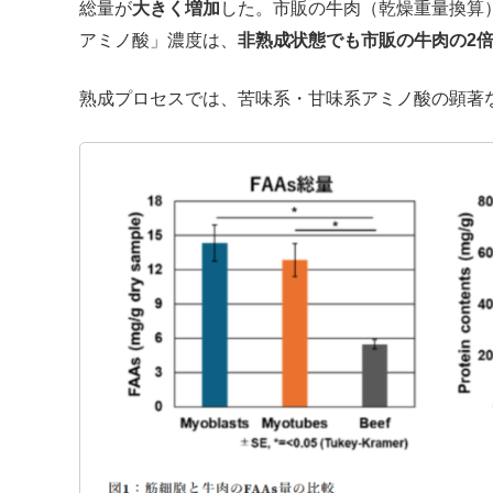
総量が
大きく増加
した。市販の牛肉（乾燥重量換算
アミノ酸」濃度は、
非熟成状態でも市販の牛肉の2
熟成プロセスでは、苦味系・甘味系アミノ酸の顕著