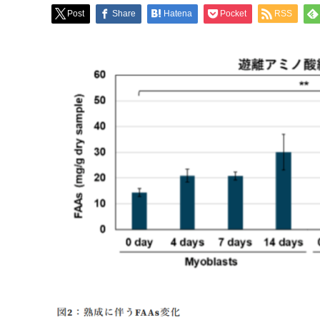
Post
Share
Hatena
Pocket
RSS