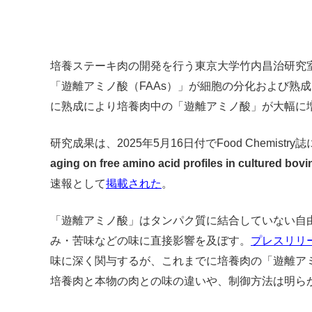
培養ステーキ肉の開発を行う東京大学竹内昌治研究
「遊離アミノ酸（FAAs）」が細胞の分化および熟
に熟成により培養肉中の「遊離アミノ酸」が大幅に
研究成果は、2025年5月16日付でFood Chemistry
aging on free amino acid profiles in cultured bov
速報として
掲載された
。
「遊離アミノ酸」はタンパク質に結合していない自
み・苦味などの味に直接影響を及ぼす。
プレスリリ
味に深く関与するが、これまでに培養肉の「遊離ア
培養肉と本物の肉との味の違いや、制御方法は明ら