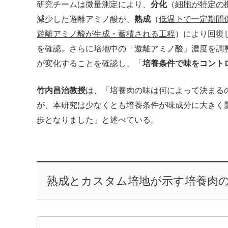
研究チームは微量測定により、
分化
（
細胞が特定の
減少した遊離アミノ酸が、
熟成
（
低温下で一定期間
遊離アミノ酸が生成・蓄積される工程
）により回復
を確認。さらに培地中の「遊離アミノ酸」濃度を調
が変化することを確認し、「
培養条件で味をコント
竹内昌治教授
は、「培養肉の味は何によって決まる
が、本研究は少なくとも培養条件が味成分に大きく
歩となりました」と述べている。
熟成とカスタム培地が示す培養肉