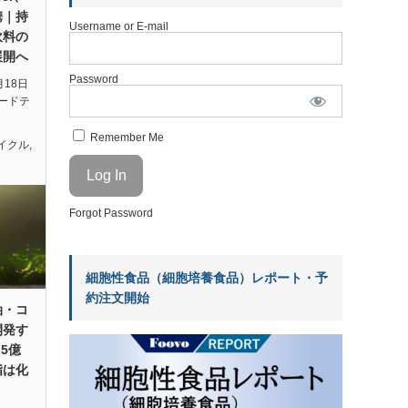
携｜持
Username or E-mail
飲料の
展開へ
Password
月18日
ードテ
Remember Me
イクル
,
Forgot Password
細胞性食品（細胞培養食品）レポート・予
約注文開始
油・コ
開発す
.5億
脂は化