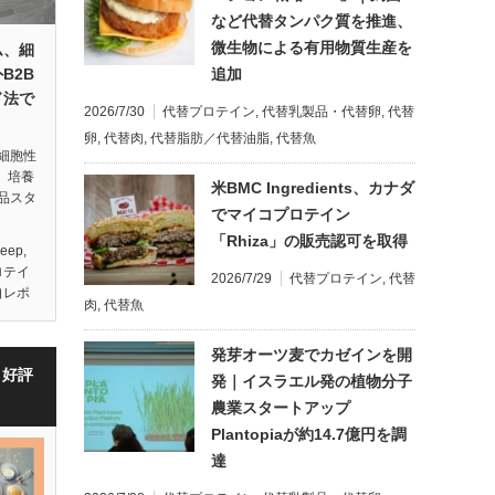
など代替タンパク質を推進、
微生物による有用物質生産を
ム、細
追加
B2B
ド法で
2026/7/30
代替プロテイン
,
代替乳製品・代替卵
,
代替
卵
,
代替肉
,
代替脂肪／代替油脂
,
代替魚
細胞性
影）培養
米BMC Ingredients、カナダ
品スタ
でマイコプロテイン
「Rhiza」の販売認可を取得
Deep
,
ロテイ
2026/7/29
代替プロテイン
,
代替
自レポ
肉
,
代替魚
発芽オーツ麦でカゼインを開
・好評
発｜イスラエル発の植物分子
農業スタートアップ
Plantopiaが約14.7億円を調
達