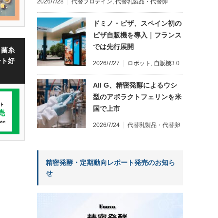
2026/7/28
代替プロテイン
,
代替乳製品・代替卵
ドミノ・ピザ、スペイン初の
ピザ自販機を導入｜フランス
では先行展開
・菌糸
ート好
2026/7/27
ロボット
,
自販機3.0
All G、精密発酵によるウシ
型のアポラクトフェリンを米
国で上市
2026/7/24
代替乳製品・代替卵
精密発酵・定期動向レポート発売のお知ら
せ