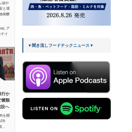
ーム油や
安と環
物発酵
eep
,
ア
ロテイ
▼聞き流しフードテックニュース▼
R
銀行か
で菌類
建設へ
肉を開
TR
資…