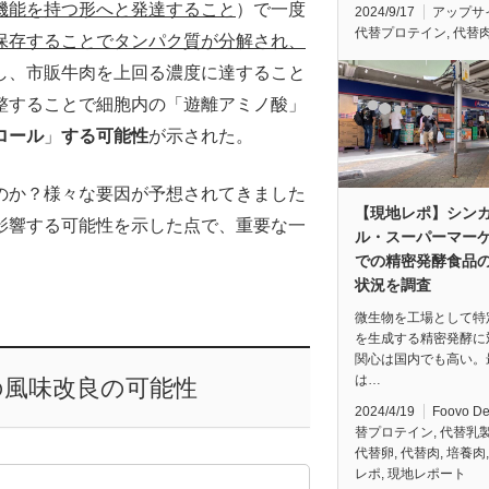
機能を持つ形へと発達すること
）で一度
2024/9/17
アップサ
代替プロテイン
,
代替
保存することでタンパク質が分解され、
し、市販牛肉を上回る濃度に達すること
整することで細胞内の「遊離アミノ酸」
ロール
」
する可能性
が示された。
のか？様々な要因が予想されてきました
【現地レポ】シン
影響する可能性を示した点で、重要な一
ル・スーパーマー
での精密発酵食品
状況を調査
微生物を工場として特
を生成する精密発酵に
関心は国内でも高い。
は…
の風味改良の可能性
2024/4/19
Foovo D
替プロテイン
,
代替乳
代替卵
,
代替肉
,
培養肉
レポ
,
現地レポート