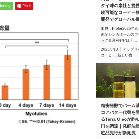
タイ味の素社と提
feedly
Pin it
続可能なコーヒー
開発でグローバル
出典：Prefer2025年8
追記シンガポールのフ
ック企業Preferは今…
2025/8/18
アップサ
コーヒー
,
新しい食
精密発酵でパーム
コアバター代替を
るTerra Oleoが約4
円を調達｜発酵油
粧品先行が新潮流