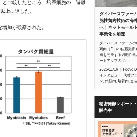
）と比較したところ、培養細胞の「遊離
倍以上
に達した。
ダイバースファー
胞性鶏肉技術の海外
へ｜ネットモール
な増加が観察された。
事業化を加速
ダイバースファームの
鶏肉（Foovo佐藤撮
肉を開発する細胞性食
ートアップのダ…
2025/11/16
Foovo 
インタビュー
,
代替プ
ン
,
代替肉
,
培養肉
,
独
精密発酵レポート
販売中