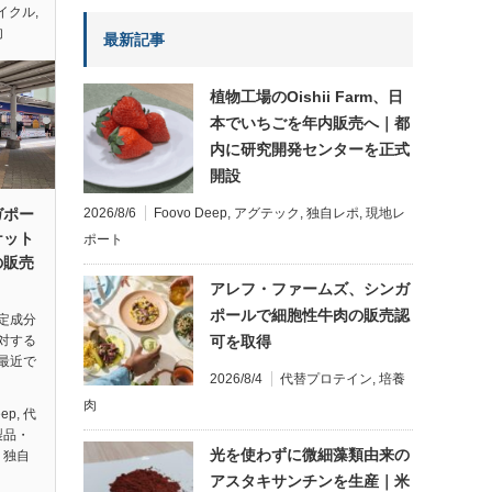
イクル
,
肉
最新記事
植物工場のOishii Farm、日
本でいちごを年内販売へ｜都
内に研究開発センターを正式
開設
2026/8/6
Foovo Deep
,
アグテック
,
独自レポ
,
現地レ
ガポー
ケット
ポート
の販売
アレフ・ファームズ、シンガ
ポールで細胞性牛肉の販売認
定成分
可を取得
対する
最近で
2026/8/4
代替プロテイン
,
培養
肉
eep
,
代
製品・
光を使わずに微細藻類由来の
,
独自
アスタキサンチンを生産｜米