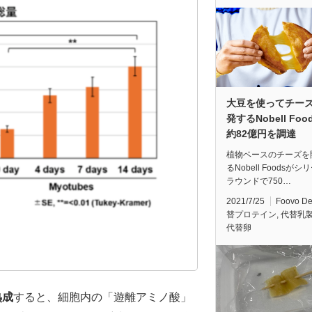
大豆を使ってチー
発するNobell Foo
約82億円を調達
植物ベースのチーズを
るNobell Foodsがシ
ラウンドで750…
2021/7/25
Foovo D
替プロテイン
,
代替乳
代替卵
熟成
すると、細胞内の「遊離アミノ酸」