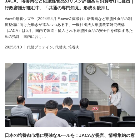
JACA、培養肉など細胞性食品のリスク評価案を消費者庁に提出｜
行政審議が進む中、「共通の専門知見」形成を後押し
Vowの培養ウズラ（2024年4月 Foovo佐藤撮影）培養肉など細胞性食品の制
度整備に向けた動きが進みつつある中、一般社団法人細胞農業研究機構
（JACA）は5月、国内で製造・輸入される細胞性食品の安全性を確保するた
めの指針「国内におけ…
2025/6/10
代替プロテイン
,
代替肉
,
培養肉
日本の培養肉市場に明確なルールを：JACAが提言、情報集約の窓