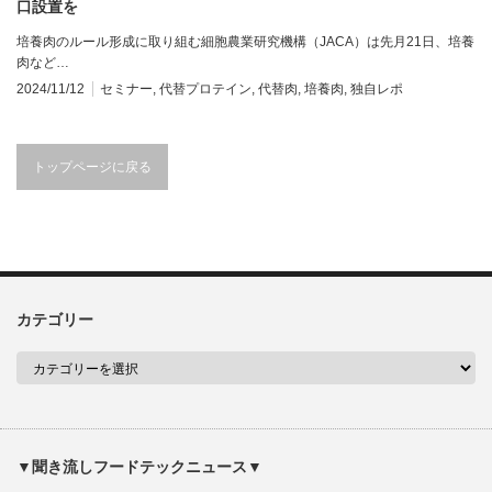
口設置を
培養肉のルール形成に取り組む細胞農業研究機構（JACA）は先月21日、培養
肉など…
2024/11/12
セミナー
,
代替プロテイン
,
代替肉
,
培養肉
,
独自レポ
トップページに戻る
カテゴリー
▼聞き流しフードテックニュース▼