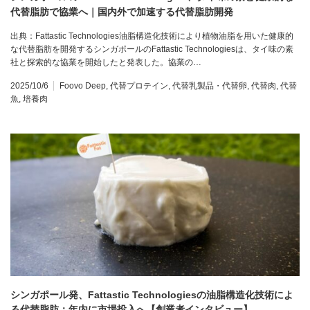
代替脂肪で協業へ｜国内外で加速する代替脂肪開発
出典：Fattastic Technologies油脂構造化技術により植物油脂を用いた健康的
な代替脂肪を開発するシンガポールのFattastic Technologiesは、タイ味の素
社と探索的な協業を開始したと発表した。協業の…
2025/10/6
Foovo Deep
,
代替プロテイン
,
代替乳製品・代替卵
,
代替肉
,
代替
魚
,
培養肉
シンガポール発、Fattastic Technologiesの油脂構造化技術によ
る代替脂肪：年内に市場投入へ【創業者インタビュー】