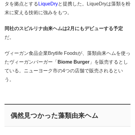
タを拠点とする
LiqueDry
と提携した。LiqueDryは藻類を粉
末に変える技術に強みをもつ。
同社のスピルリナ由来ヘムは2月にもデビューする予定
だ。
ヴィーガン食品企業Brytlife Foodsが、藻類由来ヘムを使っ
たヴィーガンバーガー「
Biome Burger
」を販売するとし
ている。ニューヨーク市の4つの店舗で販売されるとい
う。
偶然見つかった藻類由来ヘム