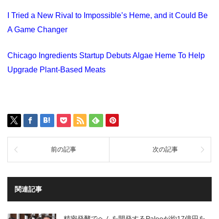
I Tried a New Rival to Impossible’s Heme, and it Could Be
A Game Changer
Chicago Ingredients Startup Debuts Algae Heme To Help
Upgrade Plant-Based Meats
前の記事
次の記事
関連記事
精密発酵でヘムを開発するPaleoが約17億円を