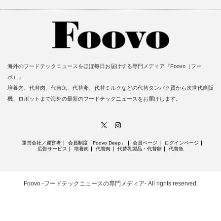
海外のフードテックニュースをほぼ毎日お届けする専門メディア『Foovo（フー
ボ）』
培養肉、代替肉、代替魚、代替卵、代替ミルクなどの代替タンパク質から次世代自販
機、ロボットまで海外の最新のフードテックニュースをお届けします。
X
Instagram
運営会社／運営者
会員制度「Foovo Deep」
会員ページ
ログインページ
広告サービス
培養肉
代替肉
代替乳製品・代替卵
代替魚
Foovo -フードテックニュースの専門メディア-
All rights reserved.