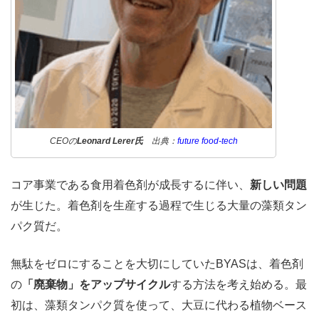
CEOの
Leonard Lerer氏
出典：
future food-tech
コア事業である食用着色剤が成長するに伴い、
新しい問題
が生じた。着色剤を生産する過程で生じる大量の藻類タン
パク質だ。
無駄をゼロにすることを大切にしていたBYASは、着色剤
の
「廃棄物」をアップサイクル
する方法を考え始める。最
初は、藻類タンパク質を使って、大豆に代わる植物ベース