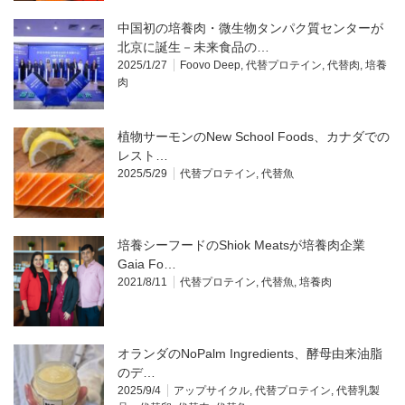
中国初の培養肉・微生物タンパク質センターが
北京に誕生－未来食品の…
2025/1/27
Foovo Deep
,
代替プロテイン
,
代替肉
,
培養
肉
植物サーモンのNew School Foods、カナダでの
レスト…
2025/5/29
代替プロテイン
,
代替魚
培養シーフードのShiok Meatsが培養肉企業
Gaia Fo…
2021/8/11
代替プロテイン
,
代替魚
,
培養肉
オランダのNoPalm Ingredients、酵母由来油脂
のデ…
2025/9/4
アップサイクル
,
代替プロテイン
,
代替乳製