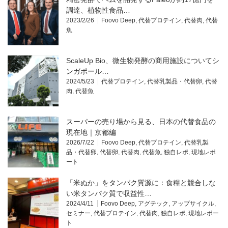
調達、植物性食品…
2023/2/26
Foovo Deep
,
代替プロテイン
,
代替肉
,
代替
魚
ScaleUp Bio、微生物発酵の商用施設についてシ
ンガポール…
2024/5/23
代替プロテイン
,
代替乳製品・代替卵
,
代替
肉
,
代替魚
スーパーの売り場から見る、日本の代替食品の
現在地｜京都編
2026/7/22
Foovo Deep
,
代替プロテイン
,
代替乳製
品・代替卵
,
代替卵
,
代替肉
,
代替魚
,
独自レポ
,
現地レポ
ート
「米ぬか」をタンパク質源に：食糧と競合しな
い米タンパク質で収益性…
2024/4/11
Foovo Deep
,
アグテック
,
アップサイクル
,
セミナー
,
代替プロテイン
,
代替肉
,
独自レポ
,
現地レポー
ト