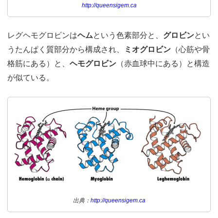
http://queensigem.ca
レグヘモグロビンは
ヘム
という色素部分と、
グロビン
とい
うたんぱく質部分から構成され、
ミオグロビン
（心筋や骨
格筋にある）と、
ヘモグロビン
（赤血球中にある）と構造
が似ている。
出典：
http://queensigem.ca