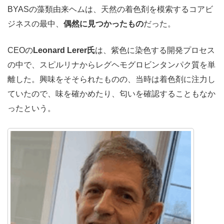
BYASの藻類由来ヘムは、天然の着色剤を模索するコアビ
ジネスの最中、
偶然に見つかったもの
だった。
CEOの
Leonard Lerer氏
は、紫色に染色する開発プロセス
の中で、スピルリナからレグヘモグロビンタンパク質を単
離した。興味をそそられたものの、当時は着色剤に注力し
ていたので、味を確かめたり、匂いを確認することもなか
ったという。