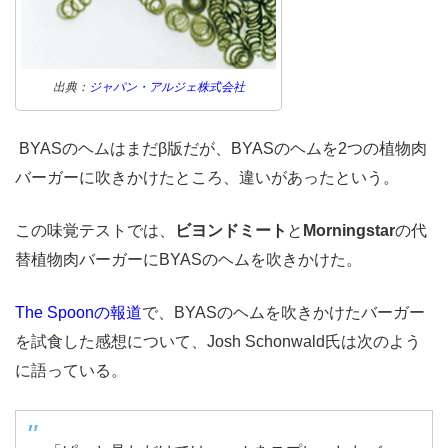
出典：
ジャパン・アルジェ株式会社
BYASのヘムはまだβ版だが、BYASのヘムを2つの植物肉
バーガーに吹きかけたところ、違いがあったという。
この味覚テストでは、
ビヨンドミート
と
Morningstar
の代
替植物肉バーガーにBYASのヘムを吹きかけた。
The Spoonの報道
で、BYASのヘムを吹きかけたバーガー
を試食した感想について、Josh Schonwald氏は次のよう
に語っている。