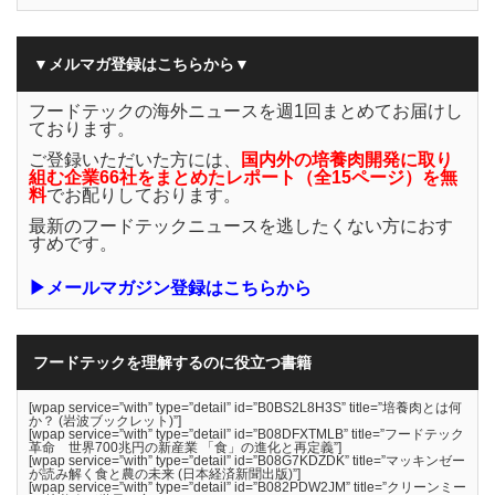
▼メルマガ登録はこちらから▼
フードテックの海外ニュースを週1回まとめてお届けし
ております。
ご登録いただいた方には、
国内外の培養肉開発に取り
組む企業66社をまとめたレポート（全15ページ）を無
料
でお配りしております。
最新のフードテックニュースを逃したくない方におす
すめです。
▶メールマガジン登録はこちらから
フードテックを理解するのに役立つ書籍
[wpap service=”with” type=”detail” id=”B0BS2L8H3S” title=”培養肉とは何
か？ (岩波ブックレット)”]
[wpap service=”with” type=”detail” id=”B08DFXTMLB” title=”フードテック
革命 世界700兆円の新産業 「食」の進化と再定義”]
[wpap service=”with” type=”detail” id=”B08G7KDZDK” title=”マッキンゼー
が読み解く食と農の未来 (日本経済新聞出版)”]
[wpap service=”with” type=”detail” id=”B082PDW2JM” title=”クリーンミー