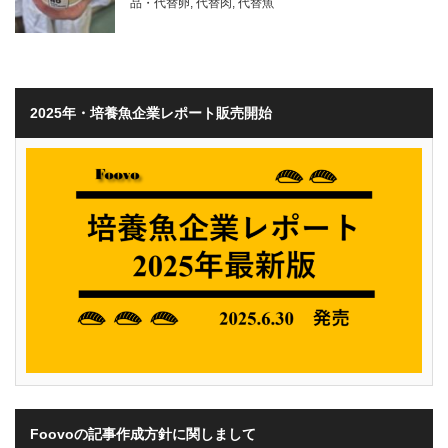
品・代替卵
,
代替肉
,
代替魚
2025年・培養魚企業レポート販売開始
Foovoの記事作成方針に関しまして