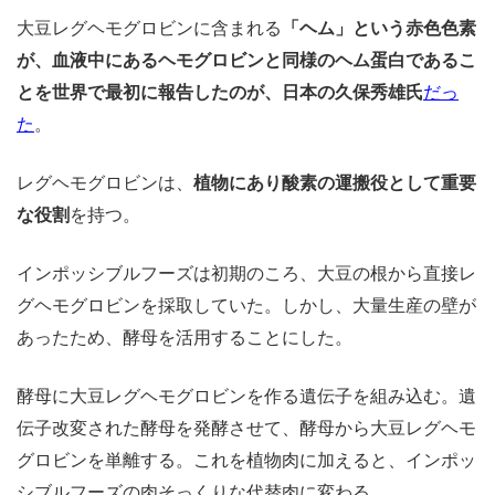
大豆レグヘモグロビンに含まれる
「ヘム」という赤色色素
が、血液中にあるヘモグロビンと同様のヘム蛋白であるこ
とを世界で最初に報告したのが、日本の久保秀雄氏
だっ
た
。
レグヘモグロビンは、
植物にあり酸素の運搬役として重要
な役割
を持つ。
インポッシブルフーズは初期のころ、大豆の根から直接レ
グヘモグロビンを採取していた。しかし、大量生産の壁が
あったため、酵母を活用することにした。
酵母に大豆レグヘモグロビンを作る遺伝子を組み込む。遺
伝子改変された酵母を発酵させて、酵母から大豆レグヘモ
グロビンを単離する。これを植物肉に加えると、インポッ
シブルフーズの肉そっくりな代替肉に変わる。