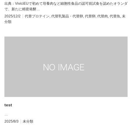
出典：ViviciEUで初めて培養肉など細胞性食品の認可前試食を認めたオランダ
で、新たに精密発酵…
2025/12/2
代替プロテイン
,
代替乳製品・代替卵
,
代替卵
,
代替肉
,
代替魚
,
未
分類
test
…
2025/8/3
未分類