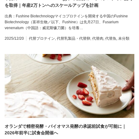
を取得｜年産2万トンへのスケールアップを計画
出典：Fushine Biotechnologyマイコプロテインを開発する中国のFushine
Biotechnology（富祥生物／以下、Fushine）は先月27日、Fusarium
venenatum（中国語：威尼斯镰刀菌）を培養…
2025/12/20
代替プロテイン
,
代替乳製品・代替卵
,
代替肉
,
代替魚
,
未分類
オランダで精密発酵・バイオマス発酵の承認前試食が可能に｜
2026年前半に試食会開催へ