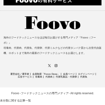
海外のフードテックニュースをほぼ毎日お届けする専門メディア『Foovo（フー
ボ）』
培養肉、代替肉、代替魚、代替卵、代替ミルクなどの代替タンパク質から次世代自販
機、ロボットまで海外の最新のフードテックニュースをお届けします。
X
Instagram
運営会社／運営者
会員制度「Foovo Deep」
会員ページ
ログインページ
広告サービス
培養肉
代替肉
代替乳製品・代替卵
代替魚
Foovo -フードテックニュースの専門メディア-
All rights reserved.
未分類に関する記事一覧