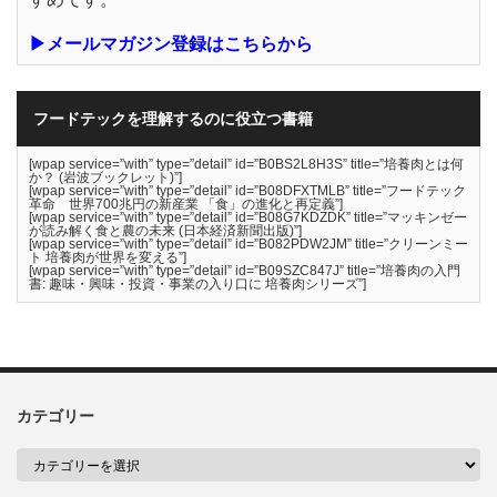
▶メールマガジン登録はこちらから
フードテックを理解するのに役立つ書籍
[wpap service=”with” type=”detail” id=”B0BS2L8H3S” title=”培養肉とは何
か？ (岩波ブックレット)”]
[wpap service=”with” type=”detail” id=”B08DFXTMLB” title=”フードテック
革命 世界700兆円の新産業 「食」の進化と再定義”]
[wpap service=”with” type=”detail” id=”B08G7KDZDK” title=”マッキンゼー
が読み解く食と農の未来 (日本経済新聞出版)”]
[wpap service=”with” type=”detail” id=”B082PDW2JM” title=”クリーンミー
ト 培養肉が世界を変える”]
[wpap service=”with” type=”detail” id=”B09SZC847J” title=”培養肉の入門
書: 趣味・興味・投資・事業の入り口に 培養肉シリーズ”]
カテゴリー