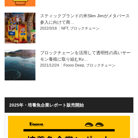
スティックブランドの米Slim Jimがメタバース
参入に向けて商…
2022/3/16
NFT
,
ブロックチェーン
ブロックチェーンを活用して透明性の高いサー
モン養殖に取り組むKv…
2021/12/24
Foovo Deep
,
ブロックチェーン
2025年・培養魚企業レポート販売開始