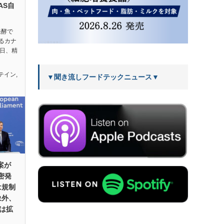
AS自
発酵で
るカナ
1日、精
テイン
,
▼聞き流しフードテックニュース▼
案が
密発
は規制
象外、
言は拡