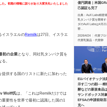
億円調達｜米国GR
した。初期の情報に誤りがあり大変失礼いたしました
己認証も完了
出典：AuX Labs精密
乳タンパク質を開発す
ダのAuX Labsは4月2
密…
るイスラエルの
Remilk
は27日、イスラエ
2026/4/24
代替プロ
代替乳製品・代替卵
。
最初の企業
となり、同社乳タンパク質を
なる。
を提供する国のリストに新たに加わった
EUバイオテック法
示す二つの顔──精
酵などの新規食品
iv Wolff氏
は、「これはRemilkだけでは
サンドボックス対
EFSAの申請前助
の重要性を世界で最初に認識した国の1
充へ