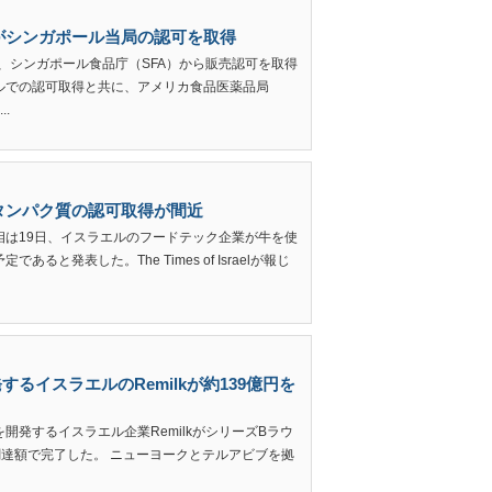
質がシンガポール当局の認可を取得
3日、シンガポール食品庁（SFA）から販売認可を取得
ルでの認可取得と共に、アメリカ食品医薬品局
.
酵タンパク質の認可取得が間近
相は19日、イスラエルのフードテック企業が牛を使
と発表した。The Times of Israelが報じ
るイスラエルのRemilkが約139億円を
発するイスラエル企業RemilkがシリーズBラウ
の調達額で完了した。 ニューヨークとテルアビブを拠