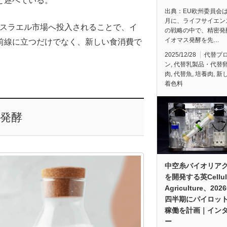
と述べている。
出典：EU欧州委員会は
月に、ライフサイエン
スラエル市場へ投入されることで、イ
の戦略の中で、精密発
イオマス発酵を先…
前線に立つだけでなく、新しい食消費で
2025/12/28
代替プ
ン
,
代替乳製品・代替
肉
,
代替魚
,
培養肉
,
新
着色料
発酵
中空糸バイオリア
を開発する英Cellul
Agriculture、20
四半期にパイロッ
稼働を計画｜イン
ー