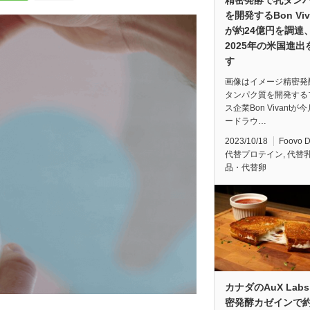
を開発するBon Viv
が約24億円を調達
2025年の米国進出
す
画像はイメージ精密発
タンパク質を開発する
ス企業Bon Vivantが
ードラウ…
2023/10/18
Foovo 
代替プロテイン
,
代替
品・代替卵
カナダのAuX Lab
密発酵カゼインで約6