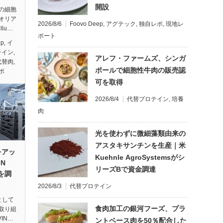
開設
の細胞
オリア
2026/8/6
Foovo Deep
,
アグテック
,
独自レポ
,
現地レ
lu…
ポート
ep
,
イ
テイン
,
アレフ・ファームズ、シンガ
代替肉
,
ポールで細胞性牛肉の販売認
ポ
可を取得
2026/8/4
代替プロテイン
,
培養
肉
光を使わずに微細藻類由来の
アスタキサンチンを生産｜米
をアッ
Kuehnle AgroSystemsがシ
N
リーズBで資金調達
円を調
2026/8/3
代替プロテイン
として
食肉加工の銀河フーズ、プラ
取り組
IN…
ントベース肉を50％配合した