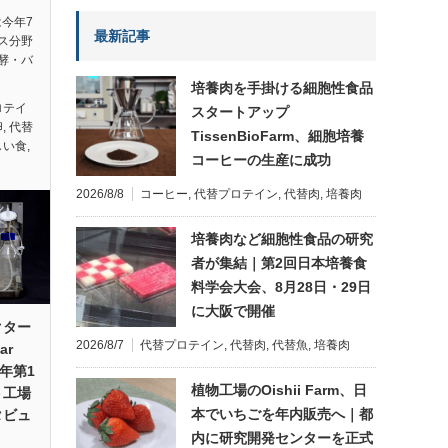
今年7
最新記事
ス分野
酵・バ
培養肉を手掛ける細胞性食品
ロテイ
スタートアップ
卵
,
代替
TissenBioFarm、細胞培養
しい食
,
コーヒーの生産に成功
2026/8/8
コーヒー
,
代替プロテイン
,
代替肉
,
培養肉
培養肉など細胞性食品の研究
者が集結｜第2回日本培養食
料学会大会、8月28日・29日
に大阪で開催
クター
2026/8/7
代替プロテイン
,
代替肉
,
代替魚
,
培養肉
ar
26年第1
植物工場のOishii Farm、日
ト工場
本でいちごを年内販売へ｜都
タビュ
内に研究開発センターを正式