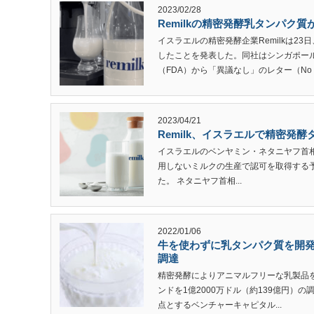
2023/02/28
Remilkの精密発酵乳タンパク
イスラエルの精密発酵企業Remilkは2
したことを発表した。同社はシンガポー
（FDA）から「異議なし」のレター（No ..
2023/04/21
Remilk、イスラエルで精密発
イスラエルのベンヤミン・ネタニヤフ首
用しないミルクの生産で認可を取得する予定である
た。 ネタニヤフ首相...
2022/01/06
牛を使わずに乳タンパク質を開発す
調達
精密発酵によりアニマルフリーな乳製品を開
ンドを1億2000万ドル（約139億円）
点とするベンチャーキャピタル...