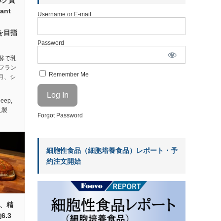
ant
Username or E-mail
、
を目指
Password
酵で乳
フラン
Remember Me
今月、シ
Deep
,
乳製
Forgot Password
細胞性食品（細胞培養食品）レポート・予
約注文開始
s、精
.3