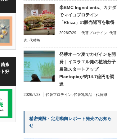
米BMC Ingredients、カナダ
でマイコプロテイン
「Rhiza」の販売認可を取得
2026/7/29
代替プロテイン
,
代替
肉
,
代替魚
発芽オーツ麦でカゼインを開
発｜イスラエル発の植物分子
・菌糸
農業スタートアップ
ート好
Plantopiaが約14.7億円を調
達
2026/7/28
代替プロテイン
,
代替乳製品・代替卵
精密発酵・定期動向レポート発売のお知ら
せ