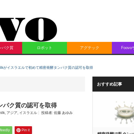
ンパク質
ロボット
アグテック
Foov
milkがイスラエルで初めて精密発酵タンパク質の認可を取得
おすすめ記事
タンパク質の認可を取得
ilk
,
アジア
,
イスラエル
投稿者:
佐藤 あゆみ
feedly
Pin it
精密発酵で乳タン