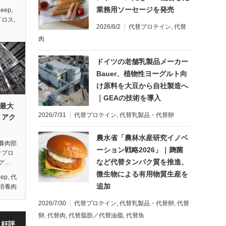
業務用ソーセージを発売
Deep
,
ドロス
,
2026/8/2
代替プロテイン
,
代替
肉
ドイツの老舗乳製品メーカー
Bauer、植物性ヨーグルト向
け原料を大豆から自社製造へ
｜GEAの技術を導入
界最大
2026/7/31
代替プロテイン
,
代替乳製品・代替卵
リアク
農水省「農林水産研究イノベ
養肉部
ーション戦略2026」｜麹菌
オプロ
など代替タンパク質を推進、
グ…
微生物による有用物質生産を
eep
,
代
追加
培養肉
2026/7/30
代替プロテイン
,
代替乳製品・代替卵
,
代替
卵
,
代替肉
,
代替脂肪／代替油脂
,
代替魚
・好評