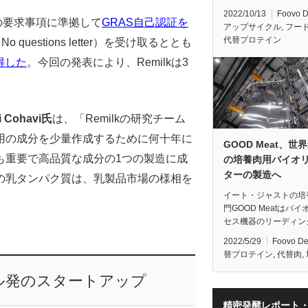
2022/10/13
Foovo 
）の要求事項に準拠して
GRAS自己認証を
アップサイクル
,
フー
代替プロテイン
estions letter）を受け取るととも
得した
。今回の発表により、Remilkは3
i Cohavi氏
は、「Remilkの研究チーム
用の成分を少量作成するために何十年に
GOOD Meat、世
も重要で高品質な成分の1つの製造に成
の培養肉用バイオ
ターの製造へ
の乳タンパク質は、乳製品市場の様相を
イート・ジャストの培
。
門GOOD Meatはバイ
セス機器のリーディン
2022/5/29
Foovo D
替プロテイン
,
代替肉
,
ル発のスタートアップ
精密発酵レポート