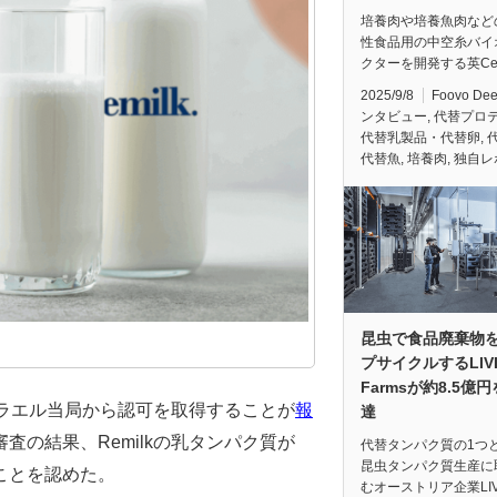
培養肉や培養魚肉など
性食品用の中空糸バイ
クターを開発する英Cel
2025/9/8
Foovo De
ンタビュー
,
代替プロ
代替乳製品・代替卵
,
代替魚
,
培養肉
,
独自レ
昆虫で食品廃棄物
プサイクルするLIVI
Farmsが約8.5億
スラエル当局から認可を取得することが
報
達
の結果、Remilkの乳タンパク質が
代替タンパク質の1つ
昆虫タンパク質生産に
ことを認めた。
むオーストリア企業LIV