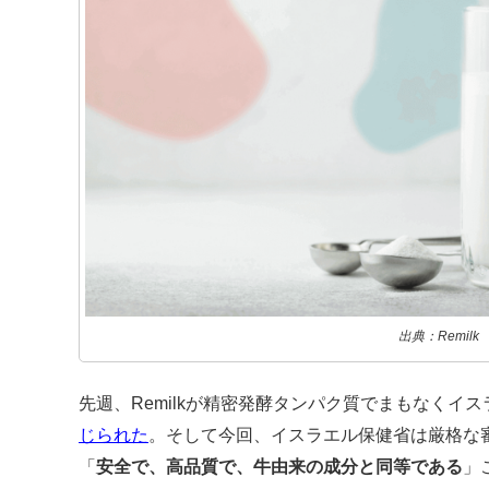
出典：Remilk
先週、Remilkが精密発酵タンパク質でまもなくイ
じられた
。そして今回、イスラエル保健省は厳格な審査
「
安全で、高品質で、牛由来の成分と同等である
」