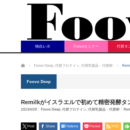
独自レポ
Foovoセミナー
代替タ
ホーム
Foovo Deep
,
代替プロテイン
,
代替乳製品・代替卵
Re
Foovo Deep
Remilkがイスラエルで初めて精密発酵
2023/4/29
Foovo Deep
,
代替プロテイン
,
代替乳製品・代替卵
Rem
Post
Share
Hatena
Pocket
RSS