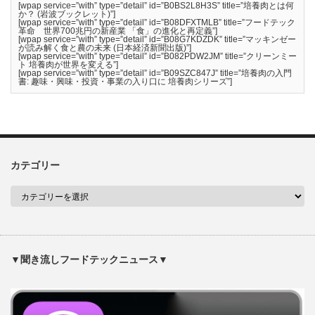
[wpap service=”with” type=”detail” id=”B0BS2L8H3S” title=”培養肉とは何
か？ (岩波ブックレット)”]
[wpap service=”with” type=”detail” id=”B08DFXTMLB” title=”フードテック
革命 世界700兆円の新産業 「食」の進化と再定義”]
[wpap service=”with” type=”detail” id=”B08G7KDZDK” title=”マッキンゼー
が読み解く食と農の未来 (日本経済新聞出版)”]
[wpap service=”with” type=”detail” id=”B082PDW2JM” title=”クリーンミー
ト 培養肉が世界を変える”]
[wpap service=”with” type=”detail” id=”B09SZC847J” title=”培養肉の入門
書: 趣味・興味・投資・事業の入り口に 培養肉シリーズ”]
カテゴリー
▼聞き流しフードテックニュース▼