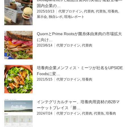
国内企業の…
2025/10/13
代替プロテイン
,
代替肉
,
代替魚
,
培養肉
,
展示会
,
独自レポ
,
現地レポート
QuornとPrime Rootsが菌糸体由来肉の市場拡大
に向け…
2023/6/14
代替プロテイン
,
代替肉
培養肉企業メンフィス・ミーツが社名をUPSIDE
Foodsに変…
2021/5/15
代替プロテイン
,
培養肉
インテグリカルチャー、培養肉用資材のB2Bマ
ーケットプレイス「勝…
2024/7/24
代替プロテイン
,
代替肉
,
代替魚
,
培養肉