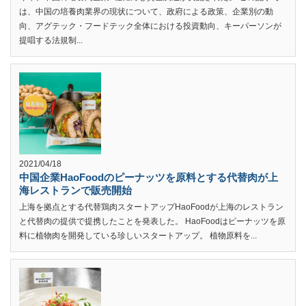
は、中国の培養肉業界の現状について、政府による政策、企業別の動
向、アグテック・フードテック全体における投資動向、キーパーソンが
提唱する法規制...
2021/04/18
中国企業HaoFoodのピーナッツを原料とする代替肉が上
海レストランで販売開始
上海を拠点とする代替鶏肉スタートアップHaoFoodが上海のレストラン
と代替肉の提供で提携したことを発表した。 HaoFoodはピーナッツを原
料に植物肉を開発している珍しいスタートアップ。 植物原料を...