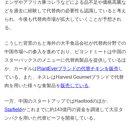
エンザやアフリカ豚コレラなどによる品不足や価格高騰な
どを過去に経験して代替肉の必要性も認識していると考え
られ、今後も代替肉市場が拡大していくことが予想され
る。
こうした背景のもと海外の大手食品会社が代替肉分野での
中国市場への参入を進めており、ビヨンドミートは中国の
スターバックスのメニューに代替肉製品を提供しているほ
か、カーギルは
PlantEverブランドの
代替チキンを販売
し
ている。また、ネスレはHarvest Gourmetブランドで代替
肉を用いた様々な食製品を
販売している
。
一方、中国のスタートアップではHaofoodのほか、
Starfield
がこれまでに約143億円の資金を調達して大豆タ
ンパクを用いた代替ビーフを開発している。