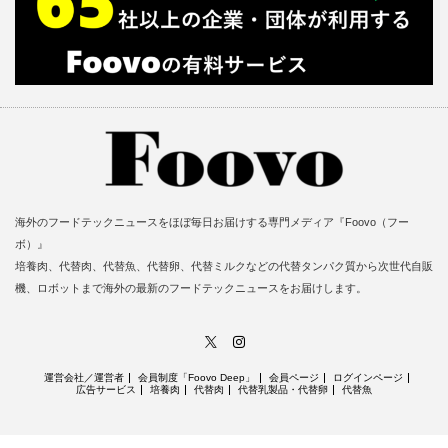
海外のフードテックニュースをほぼ毎日お届けする専門メディア『Foovo（フー
ボ）』
培養肉、代替肉、代替魚、代替卵、代替ミルクなどの代替タンパク質から次世代自販
機、ロボットまで海外の最新のフードテックニュースをお届けします。
X
Instagram
運営会社／運営者
会員制度「Foovo Deep」
会員ページ
ログインページ
広告サービス
培養肉
代替肉
代替乳製品・代替卵
代替魚