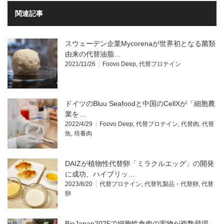
関連記事
スウェーデン企業Mycorenaが世界初となる菌類
由来の代替油脂…
2021/11/26
Foovo Deep
,
代替プロテイン
ドイツのBluu Seafoodと中国のCellXが「細胞農
業を…
2022/4/29
Foovo Deep
,
代替プロテイン
,
代替肉
,
代替
魚
,
培養肉
DAIZが植物性代替卵「ミラクルエッグ」の開発
に成功、ハイブリッ…
2023/8/20
代替プロテイン
,
代替乳製品・代替卵
,
代替
卵
BioJapan2025で細胞性食肉の実物が複数登場—