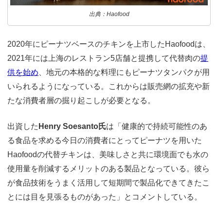
出典：Haofood
2020年にピーナツベースのチキンを上市したHaofoodは、
2021年には上海のレストラン5店舗と提携して代替肉の
提
供を始め
、地元の本格的な料理にもピーナツタンパクが用
いられるようになっている。これからは販売網の拡充や新
たな消費者層の掘り起こしが必要となる。
出資した
Henry Soesanto氏
は
「健康的で持続可能性のあ
る食品を求める今日の消費者にとってピーナツを用いた
Haofoodの代替チキンは、美味しさと共に環境面でも水の
使用量を削減するメリットのある製品となっている。彼ら
が食品技術をうまく活用して短期間で製品化できてきたこ
とには目を見張るものがあった」とコメントしている。