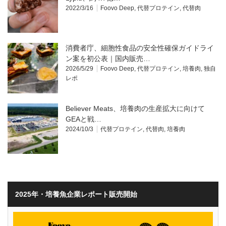
2022/3/16
Foovo Deep
,
代替プロテイン
,
代替肉
消費者庁、細胞性食品の安全性確保ガイドライ
ン案を初公表｜国内販売…
2026/5/29
Foovo Deep
,
代替プロテイン
,
培養肉
,
独自
レポ
Believer Meats、培養肉の生産拡大に向けて
GEAと戦…
2024/10/3
代替プロテイン
,
代替肉
,
培養肉
2025年・培養魚企業レポート販売開始