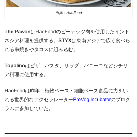
出典：HaoFood
The Pawon
はHaoFoodのピーナッツ肉を使用したインド
ネシア料理を提供する。
STYX
は東南アジアで広く食べら
れる串焼きやタコスに組み込む。
Topolino
はピザ、パスタ、サラダ、パニーニなどシチリ
ア料理に使用する。
HaoFoodは昨年、植物ベース・細胞ベース食品に力をい
れる世界的なアクセラレーター
ProVeg Incubator
のプログ
ラムに参加していた。