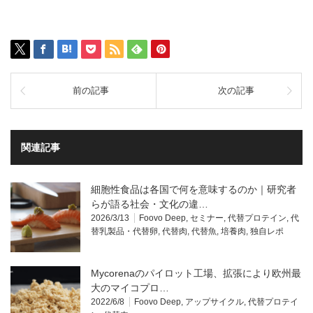
前の記事
次の記事
関連記事
細胞性食品は各国で何を意味するのか｜研究者
らが語る社会・文化の違…
2026/3/13
Foovo Deep
,
セミナー
,
代替プロテイン
,
代
替乳製品・代替卵
,
代替肉
,
代替魚
,
培養肉
,
独自レポ
Mycorenaのパイロット工場、拡張により欧州最
大のマイコプロ…
2022/6/8
Foovo Deep
,
アップサイクル
,
代替プロテイ