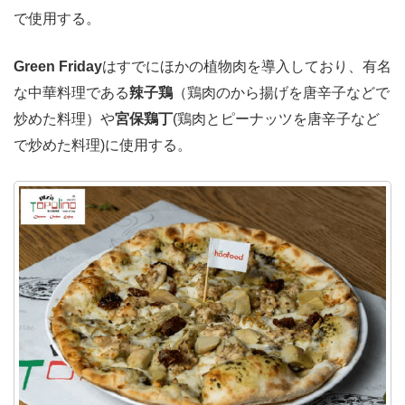
で使用する。
Green Friday
はすでにほかの植物肉を導入しており、有名
な中華料理である
辣子鶏
（鶏肉のから揚げを唐辛子などで
炒めた料理）や
宮保鶏丁
(鶏肉とピーナッツを唐辛子など
で炒めた料理)に使用する。