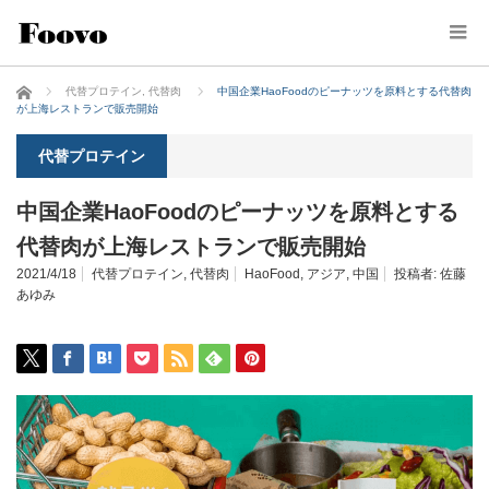
ホーム
代替プロテイン
,
代替肉
中国企業HaoFoodのピーナッツを原料とする代替肉
が上海レストランで販売開始
代替プロテイン
中国企業HaoFoodのピーナッツを原料とする
代替肉が上海レストランで販売開始
2021/4/18
代替プロテイン
,
代替肉
HaoFood
,
アジア
,
中国
投稿者:
佐藤
あゆみ