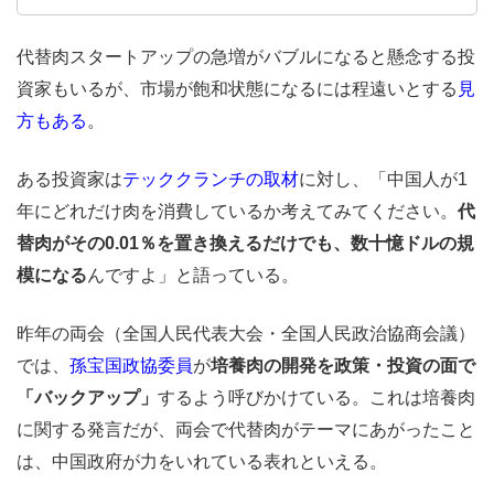
代替肉スタートアップの急増がバブルになると懸念する投
資家もいるが、市場が飽和状態になるには程遠いとする
見
方もある
。
ある投資家は
テッククランチの取材
に対し、「中国人が1
年にどれだけ肉を消費しているか考えてみてください。
代
替肉がその0.01％を置き換えるだけでも、数十憶ドルの規
模になる
んですよ」と語っている。
昨年の両会（全国人民代表大会・全国人民政治協商会議）
では、
孫宝国
政協委員
が
培養肉の開発を政策・投資の面で
「バックアップ」
するよう呼びかけている。これは培養肉
に関する発言だが、両会で代替肉がテーマにあがったこと
は、中国政府が力をいれている表れといえる。