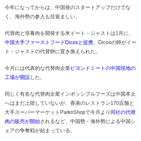
今年になってからは、中国発のスタートアップだけでな
く、海外勢の参入も目覚ましい。
代替肉と培養肉を開発する米イート・ジャストは1月に、
中国大手ファーストフードDicosと提携
、Dicosの卵がイー
ト・ジャストの代替卵に置き換えられた。
今月には代表的な代替肉企業
ビヨンドミートの中国現地の
工場が開設
した。
同じく有名な代替肉企業インポッシブルフーズは中国本土
へはまだ上陸していないが、香港のレストラン170店舗と
大手スーパーマーケットParknShopで今月より
同社の代替
肉の販売が開始
されるなど、中国勢・海外勢による中国シ
ェアの争奪戦が始まっている。