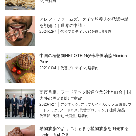
ン
,
代替肉
アレフ・ファームズ、タイで培養肉の承認申請
を初提出｜世界の申請・…
2024/12/7
代替プロテイン
,
代替肉
,
培養肉
中国の植物肉HEROTEINが米培養油脂Mission
Barn…
2021/10/4
代替プロテイン
,
培養肉
高市首相、フードテック関連企業5社と面会｜国
内外の需要創出に意欲…
2026/4/27
アグテック
,
アップサイクル
,
ゲノム編集
,
フ
ードテック
,
フードロス
,
代替プロテイン
,
代替乳製品・
代替卵
,
代替肉
,
代替魚
,
培養肉
動物油脂のようにふるまう植物油脂を開発する
Lypid、約4.7億…