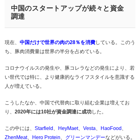
中国のスタートアップが続々と資金
調達
現在、
中国だけで世界の肉の28％を消費
している。このう
ち、豚肉消費量は世界の半分を占めている。
コロナウイルスの発生や、豚コレラなどの発生により、若
い世代では特に、より健康的なライフスタイルを意識する
人が増えている。
こうしたなか、中国で代替肉に取り組む企業は増えてお
り、
2020年には10社が資金調達に成功
した。
この中には、
Starfield
、
HeyMaet
、
Vesta
、
HaoFood
、
ZhenMeat
、
Hero Protein
、
グリーンマンデー
などがいる。