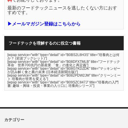
最新のフードテックニュースを逃したくない方におす
すめです。
▶メールマガジン登録はこちらから
フードテックを理解するのに役立つ書籍
[wpap service=”with” type=”detail” id=”B0BS2L8H3S” title=”培養肉とは何
か？ (岩波ブックレット)”]
[wpap service=”with” type=”detail” id=”B08DFXTMLB” title=”フードテック
革命 世界700兆円の新産業 「食」の進化と再定義”]
[wpap service=”with” type=”detail” id=”B08G7KDZDK” title=”マッキンゼー
が読み解く食と農の未来 (日本経済新聞出版)”]
[wpap service=”with” type=”detail” id=”B082PDW2JM” title=”クリーンミー
ト 培養肉が世界を変える”]
[wpap service=”with” type=”detail” id=”B09SZC847J” title=”培養肉の入門
書: 趣味・興味・投資・事業の入り口に 培養肉シリーズ”]
カテゴリー