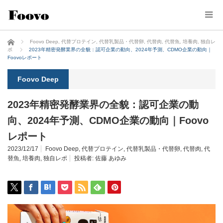
ホーム
Foovo Deep
,
代替プロテイン
,
代替乳製品・代替卵
,
代替肉
,
代替魚
,
培養肉
,
独自レ
ポ
2023年精密発酵業界の全貌：認可企業の動向、2024年予測、CDMO企業の動向｜
Foovoレポート
Foovo Deep
2023年精密発酵業界の全貌：認可企業の動
向、2024年予測、CDMO企業の動向｜Foovo
レポート
2023/12/17
Foovo Deep
,
代替プロテイン
,
代替乳製品・代替卵
,
代替肉
,
代
替魚
,
培養肉
,
独自レポ
投稿者:
佐藤 あゆみ