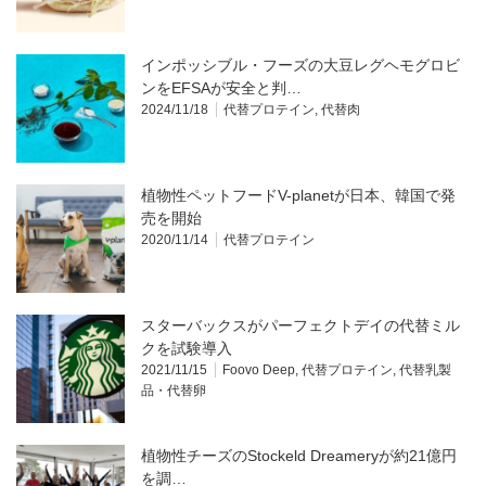
インポッシブル・フーズの大豆レグヘモグロビ
ンをEFSAが安全と判…
2024/11/18
代替プロテイン
,
代替肉
植物性ペットフードV-planetが日本、韓国で発
売を開始
2020/11/14
代替プロテイン
スターバックスがパーフェクトデイの代替ミル
クを試験導入
2021/11/15
Foovo Deep
,
代替プロテイン
,
代替乳製
品・代替卵
植物性チーズのStockeld Dreameryが約21億円
を調…