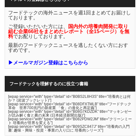
フードテックの海外ニュースを週1回まとめてお届けし
ております。
ご登録いただいた方には、
国内外の培養肉開発に取り
組む企業66社をまとめたレポート（全15ページ）を無
料
でお配りしております。
最新のフードテックニュースを逃したくない方におす
すめです。
▶メールマガジン登録はこちらから
フードテックを理解するのに役立つ書籍
[wpap service=”with” type=”detail” id=”B0BS2L8H3S” title=”培養肉とは何
か？ (岩波ブックレット)”]
[wpap service=”with” type=”detail” id=”B08DFXTMLB” title=”フードテック
革命 世界700兆円の新産業 「食」の進化と再定義”]
[wpap service=”with” type=”detail” id=”B08G7KDZDK” title=”マッキンゼー
が読み解く食と農の未来 (日本経済新聞出版)”]
[wpap service=”with” type=”detail” id=”B082PDW2JM” title=”クリーンミー
ト 培養肉が世界を変える”]
[wpap service=”with” type=”detail” id=”B09SZC847J” title=”培養肉の入門
書: 趣味・興味・投資・事業の入り口に 培養肉シリーズ”]