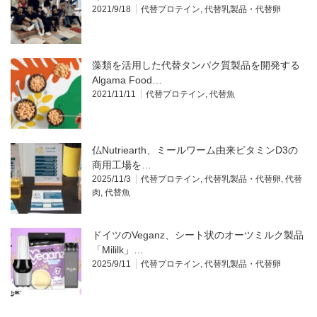
2021/9/18
代替プロテイン
,
代替乳製品・代替卵
藻類を活用した代替タンパク質製品を開発する
Algama Food…
2021/11/11
代替プロテイン
,
代替魚
仏Nutriearth、ミールワーム由来ビタミンD3の
商用工場を…
2025/11/3
代替プロテイン
,
代替乳製品・代替卵
,
代替
肉
,
代替魚
ドイツのVeganz、シート状のオーツミルク製品
「Mililk」…
2025/9/11
代替プロテイン
,
代替乳製品・代替卵