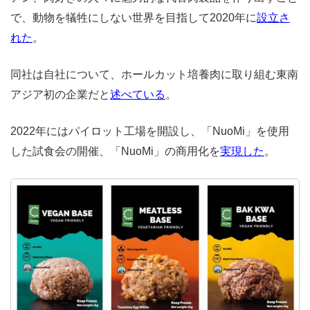
で、動物を犠牲にしない世界を目指して2020年に
設立さ
れた
。
同社は自社について、ホールカット培養肉に取り組む東南
アジア初の企業だと
述べている
。
2022年にはパイロット工場を開設し、「NuoMi」を使用
した試食会の開催、「NuoMi」の商用化を
実現した
。