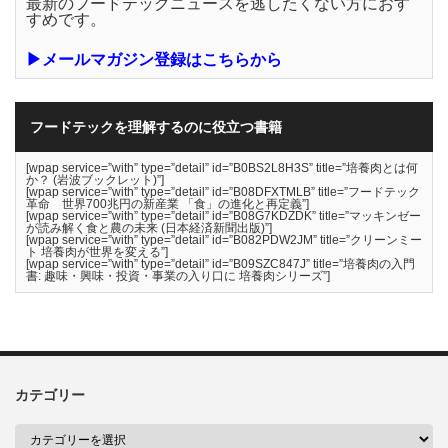
最新のフードテックニュースを逃したくない方におす
すめです。
▶メールマガジン登録はこちらから
フードテックを理解するのに役立つ書籍
[wpap service=”with” type=”detail” id=”B0BS2L8H3S” title=”培養肉とは何
か？ (岩波ブックレット)”]
[wpap service=”with” type=”detail” id=”B08DFXTMLB” title=”フードテック
革命 世界700兆円の新産業 「食」の進化と再定義”]
[wpap service=”with” type=”detail” id=”B08G7KDZDK” title=”マッキンゼー
が読み解く食と農の未来 (日本経済新聞出版)”]
[wpap service=”with” type=”detail” id=”B082PDW2JM” title=”クリーンミー
ト 培養肉が世界を変える”]
[wpap service=”with” type=”detail” id=”B09SZC847J” title=”培養肉の入門
書: 趣味・興味・投資・事業の入り口に 培養肉シリーズ”]
カテゴリー