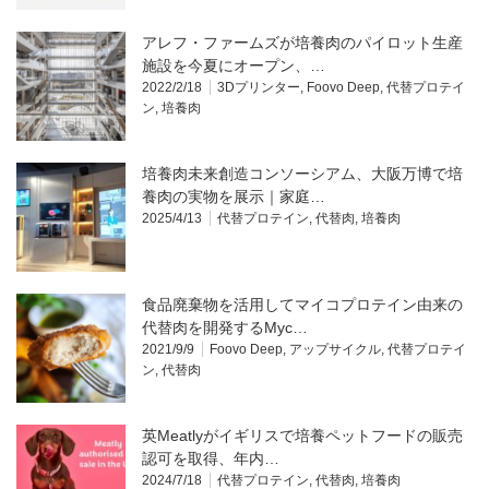
アレフ・ファームズが培養肉のパイロット生産
施設を今夏にオープン、…
2022/2/18
3Dプリンター
,
Foovo Deep
,
代替プロテイ
ン
,
培養肉
培養肉未来創造コンソーシアム、大阪万博で培
養肉の実物を展示｜家庭…
2025/4/13
代替プロテイン
,
代替肉
,
培養肉
食品廃棄物を活用してマイコプロテイン由来の
代替肉を開発するMyc…
2021/9/9
Foovo Deep
,
アップサイクル
,
代替プロテイ
ン
,
代替肉
英Meatlyがイギリスで培養ペットフードの販売
認可を取得、年内…
2024/7/18
代替プロテイン
,
代替肉
,
培養肉