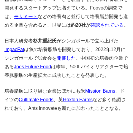
開発するスタートアップは増えている。Foovoの調査で
は、
モサミート
などの培養肉と並行して培養脂肪開発も進
める企業を含めると、世界には
約20社
が
確認されている
。
日本人研究者
杉井重紀氏
がシンガポールで立ち上げた
ImpacFat
は魚の培養脂肪を開発しており、2022年12月に
シンガポールで試食会を
開催した
。中国初の培養肉企業で
ある
Joes Future Food
は昨年、500Lバイオリアクターで培
養豚脂肪の生産拡大に成功したことを発表した。
培養脂肪に取り組む企業はほかにも米
Mission Barns
、ド
イツの
Cultimate Foods
、英
Hoxton Farms
など多く確認さ
れており、Ants Innovateも新たに加わったこととなる。