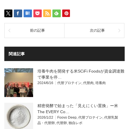
前の記事
次の記事
関連記事
培養牛肉を開発する米SCiFi Foodsが資金調達難
で事業を停…
2024/6/16
代替プロテイン
,
代替肉
,
培養肉
精密発酵で始まった「見えにくい置換」ー米
The EVERY Co…
2026/1/22
Foovo Deep
,
代替プロテイン
,
代替乳製
品・代替卵
,
代替卵
,
独自レポ