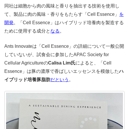
同社は細胞から肉の風味と香りを抽出する技術を使用し
て、製品に肉の風味・香りをもたらす「Cell Essence」
を
開発
。「Cell Essence」はハイブリッド培養肉を製造する
ために使用する成分と
なる
。
Ants Innovateは「Cell Essence」の詳細について一般公開
していないが、試食会に参加したAPAC Society for
Cellular Agricultureの
Calisa Lim氏
によると、「Cell
Essence」は豚の濃厚で香ばしいエッセンスを模倣した
ハ
イブリッド培養豚脂肪
だという
。