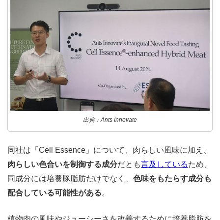
出典：Ants Innovate
同社は「Cell Essence」について、肉らしい風味に加え、
肉らしい色合いを制御する成分
だとも
言及している
ため、
同成分には培養豚脂肪だけでなく、
色味をもたらす成分も
配合している可能性がある
。
植物肉の風味やジューシーさを改善するために培養脂肪を