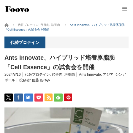
ホーム
代替プロテイン
,
代替肉
,
培養肉
Ants Innovate、ハイブリッド培養豚脂肪
「Cell Essence」の試食会を開催
代替プロテイン
Ants Innovate、ハイブリッド培養豚脂肪
「Cell Essence」の試食会を開催
2024/8/16
代替プロテイン
,
代替肉
,
培養肉
Ants Innovate
,
アジア
,
シンガ
ポール
投稿者:
佐藤 あゆみ