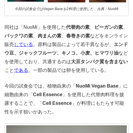
今回の試食会ではVegan Baseを2料理に使用した 出典：NuoMi
同社は「NuoMi」を使用した
代替肉の素
、
ビーガンの素
、
バックワの素
、
肉まんの素
、
春巻きの素
などをオンライン
販売
している
。原料は製品によって若干異なるが、
エンド
ウ豆、ジャックフルーツ、キノコ、小麦、ヒマワリ油
など
を使用しており、共通するのは
大豆タンパク質を含まない
こと
である
。一部の製品では卵を使用している。
今回の試食会では、植物由来の「
NuoMi Vegan Base
」に
細胞由来の「
Cell Essence
」を使用した代替肉料理を披
露することで、「
Cell Essence
」が料理にもたらす可能
性を示す狙いがあった。