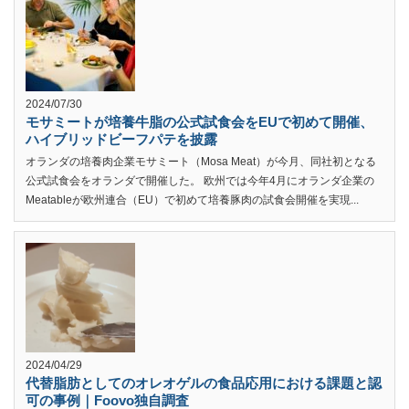
2024/07/30
モサミートが培養牛脂の公式試食会をEUで初めて開催、
ハイブリッドビーフパテを披露
オランダの培養肉企業モサミート（Mosa Meat）が今月、同社初となる
公式試食会をオランダで開催した。 欧州では今年4月にオランダ企業の
Meatableが欧州連合（EU）で初めて培養豚肉の試食会開催を実現...
2024/04/29
代替脂肪としてのオレオゲルの食品応用における課題と認
可の事例｜Foovo独自調査