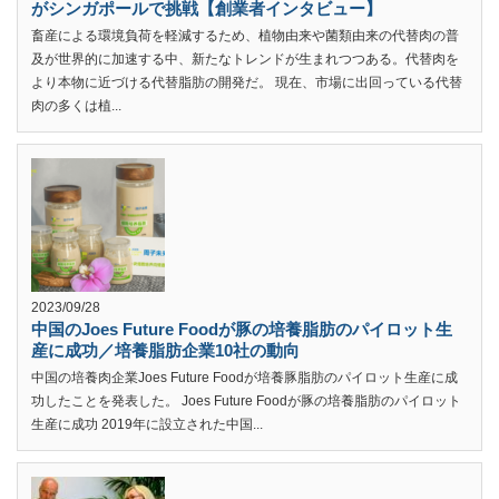
がシンガポールで挑戦【創業者インタビュー】
畜産による環境負荷を軽減するため、植物由来や菌類由来の代替肉の普
及が世界的に加速する中、新たなトレンドが生まれつつある。代替肉を
より本物に近づける代替脂肪の開発だ。 現在、市場に出回っている代替
肉の多くは植...
2023/09/28
中国のJoes Future Foodが豚の培養脂肪のパイロット生
産に成功／培養脂肪企業10社の動向
中国の培養肉企業Joes Future Foodが培養豚脂肪のパイロット生産に成
功したことを発表した。 Joes Future Foodが豚の培養脂肪のパイロット
生産に成功 2019年に設立された中国...