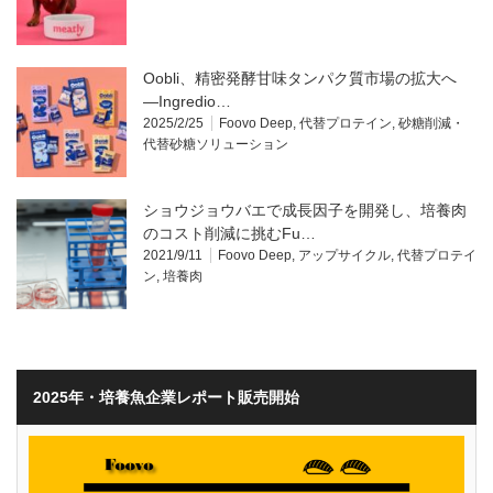
Oobli、精密発酵甘味タンパク質市場の拡大へ
―Ingredio…
2025/2/25
Foovo Deep
,
代替プロテイン
,
砂糖削減・
代替砂糖ソリューション
ショウジョウバエで成長因子を開発し、培養肉
のコスト削減に挑むFu…
2021/9/11
Foovo Deep
,
アップサイクル
,
代替プロテイ
ン
,
培養肉
2025年・培養魚企業レポート販売開始