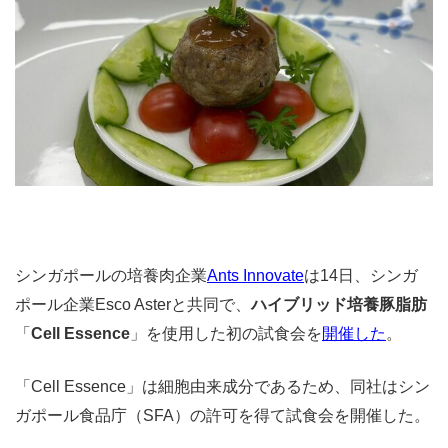
シンガポールの培養肉企業
Ants Innovate
は14日、シンガ
ポール企業Esco Asterと共同で、
ハイブリッド培養豚脂肪
「
Cell Essence
」を使用した初の試食会を
開催した
。
「Cell Essence」は細胞由来成分であるため、同社はシン
ガポール食品庁（SFA）の許可を得て試食会を開催した。