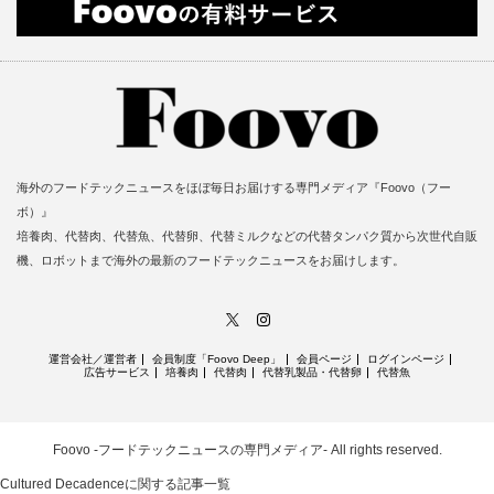
海外のフードテックニュースをほぼ毎日お届けする専門メディア『Foovo（フー
ボ）』
培養肉、代替肉、代替魚、代替卵、代替ミルクなどの代替タンパク質から次世代自販
機、ロボットまで海外の最新のフードテックニュースをお届けします。
X
Instagram
運営会社／運営者
会員制度「Foovo Deep」
会員ページ
ログインページ
広告サービス
培養肉
代替肉
代替乳製品・代替卵
代替魚
Foovo -フードテックニュースの専門メディア-
All rights reserved.
Cultured Decadenceに関する記事一覧