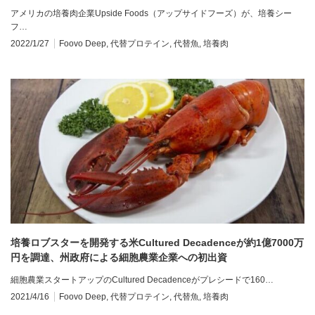
アメリカの培養肉企業Upside Foods（アップサイドフーズ）が、培養シー
フ…
2022/1/27
Foovo Deep
,
代替プロテイン
,
代替魚
,
培養肉
培養ロブスターを開発する米Cultured Decadenceが約1億7000万
円を調達、州政府による細胞農業企業への初出資
細胞農業スタートアップのCultured Decadenceがプレシードで160…
2021/4/16
Foovo Deep
,
代替プロテイン
,
代替魚
,
培養肉