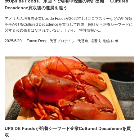
米Upside Foods、水面下で培養甲殻類の特許出願──Cultured
Decadence買収後の進展を追う
アメリカの培養肉企業Upside Foodsが2022年1月にロブスターなどの甲殻類
を手がけるCultured Decadenceを買収して以降、同社から培養シーフードに
関する公式発表はなされていない。しかし、特許情報か…
2025/6/30
Foovo Deep
,
代替プロテイン
,
代替魚
,
培養肉
,
独自レポ
UPSIDE Foodsが培養シーフード企業Cultured Decadenceを買
収