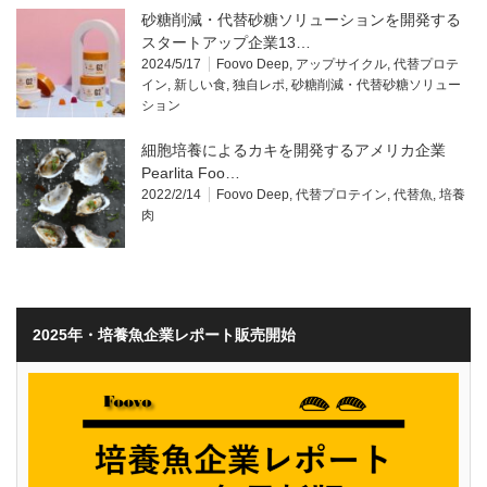
砂糖削減・代替砂糖ソリューションを開発する
スタートアップ企業13…
2024/5/17
Foovo Deep
,
アップサイクル
,
代替プロテ
イン
,
新しい食
,
独自レポ
,
砂糖削減・代替砂糖ソリュー
ション
細胞培養によるカキを開発するアメリカ企業
Pearlita Foo…
2022/2/14
Foovo Deep
,
代替プロテイン
,
代替魚
,
培養
肉
2025年・培養魚企業レポート販売開始