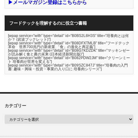
▶メールマガジン登録はこちらから
フードテックを理解するのに役立つ書籍
[wpap service=”with” type=”detail” id=”B0BS2L8H3S” title=”培養肉とは何
か？ (岩波ブックレット)”]
[wpap service=”with” type=”detail” id=”B08DFXTMLB” title=”フードテック
革命 世界700兆円の新産業 「食」の進化と再定義”]
[wpap service=”with” type=”detail” id=”B08G7KDZDK” title=”マッキンゼー
が読み解く食と農の未来 (日本経済新聞出版)”]
[wpap service=”with” type=”detail” id=”B082PDW2JM” title=”クリーンミー
ト 培養肉が世界を変える”]
[wpap service=”with” type=”detail” id=”B09SZC847J” title=”培養肉の入門
書: 趣味・興味・投資・事業の入り口に 培養肉シリーズ”]
カテゴリー