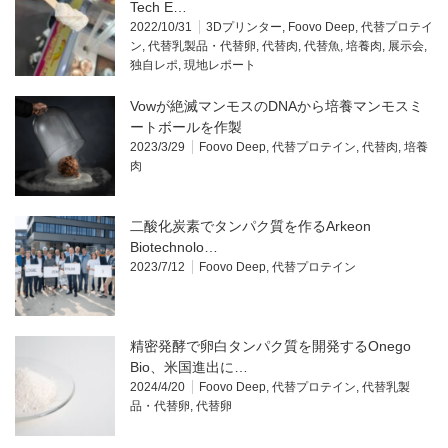
Tech E…
2022/10/31
3Dプリンター
,
Foovo Deep
,
代替プロテイ
ン
,
代替乳製品・代替卵
,
代替肉
,
代替魚
,
培養肉
,
展示会
,
独自レポ
,
現地レポート
Vowが絶滅マンモスのDNAから培養マンモスミ
ートボールを作製
2023/3/29
Foovo Deep
,
代替プロテイン
,
代替肉
,
培養
肉
二酸化炭素でタンパク質を作るArkeon
Biotechnolo…
2023/7/12
Foovo Deep
,
代替プロテイン
精密発酵で卵白タンパク質を開発するOnego
Bio、米国進出に…
2024/4/20
Foovo Deep
,
代替プロテイン
,
代替乳製
品・代替卵
,
代替卵