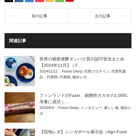
前の記事
次の記事
関連記事
世界の精密発酵タンパク質の認可状況まとめ
【2024年11月】｜F…
2024/11/11
Foovo Deep
,
代替プロテイン
,
代替乳製
品・代替卵
,
代替肉
,
独自レポ
フィンランドのFazer、細胞性カカオの1,000L
培養に成功｜…
2026/6/4
Foovo Deep
,
インタビュー
,
新しい食
,
独自レ
ポ
【現地レポ】シンガポール展示会（Agri-Food