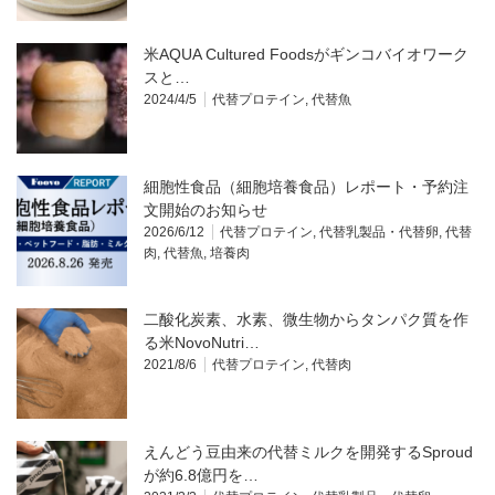
米AQUA Cultured Foodsがギンコバイオワーク
スと…
2024/4/5
代替プロテイン
,
代替魚
細胞性食品（細胞培養食品）レポート・予約注
文開始のお知らせ
2026/6/12
代替プロテイン
,
代替乳製品・代替卵
,
代替
肉
,
代替魚
,
培養肉
二酸化炭素、水素、微生物からタンパク質を作
る米NovoNutri…
2021/8/6
代替プロテイン
,
代替肉
えんどう豆由来の代替ミルクを開発するSproud
が約6.8億円を…