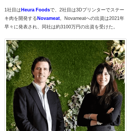
1社目は
Heura Foods
で、2社目は3Dプリンターでステー
キ肉を開発する
Novameat
。Novameatへの出資は2021年
早々に発表され、同社は約3100万円の出資を受けた。