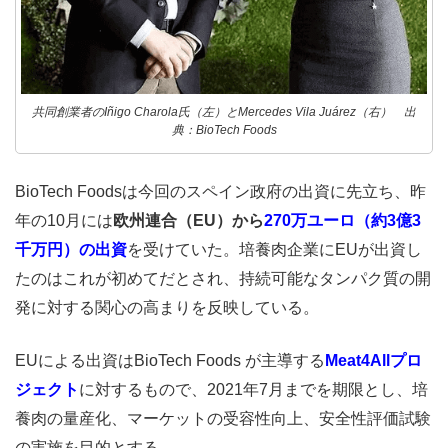
共同創業者のIñigo Charola氏（左）とMercedes Vila Juárez（右） 出
典：BioTech Foods
BioTech Foodsは今回のスペイン政府の出資に先立ち、昨
年の10月には
欧州連合（EU）から
270万ユーロ（約3億3
千万円）の出資
を受けていた。培養肉企業にEUが出資し
たのはこれが初めてだとされ、持続可能なタンパク質の開
発に対する関心の高まりを反映している。
EUによる出資はBioTech Foods が主導する
Meat4Allプロ
ジェクト
に対するもので、2021年7月までを期限とし、培
養肉の量産化、マーケットの受容性向上、安全性評価試験
の実施を目的とする。