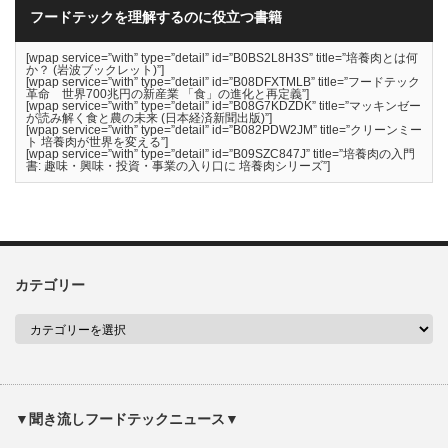
フードテックを理解するのに役立つ書籍
[wpap service=”with” type=”detail” id=”B0BS2L8H3S” title=”培養肉とは何
か？ (岩波ブックレット)”]
[wpap service=”with” type=”detail” id=”B08DFXTMLB” title=”フードテック
革命 世界700兆円の新産業 「食」の進化と再定義”]
[wpap service=”with” type=”detail” id=”B08G7KDZDK” title=”マッキンゼー
が読み解く食と農の未来 (日本経済新聞出版)”]
[wpap service=”with” type=”detail” id=”B082PDW2JM” title=”クリーンミー
ト 培養肉が世界を変える”]
[wpap service=”with” type=”detail” id=”B09SZC847J” title=”培養肉の入門
書: 趣味・興味・投資・事業の入り口に 培養肉シリーズ”]
カテゴリー
▼聞き流しフードテックニュース▼