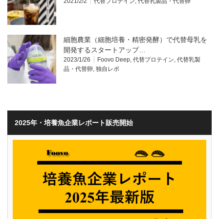
2021/2/2
代替プロテイン
,
代替乳製品・代替卵
細胞農業（細胞培養・精密発酵）で代替母乳を
開発するスタートアップ…
2023/1/26
Foovo Deep
,
代替プロテイン
,
代替乳製
品・代替卵
,
独自レポ
2025年・培養魚企業レポート販売開始