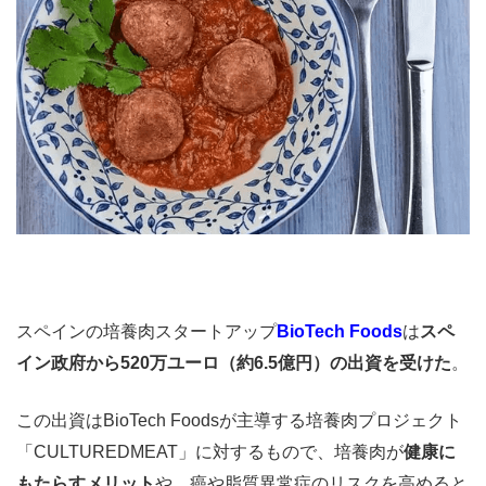
スペインの培養肉スタートアップ
BioTech Foods
は
スペ
イン政府から520万ユーロ（約6.5億円）の出資を受けた
。
この出資はBioTech Foodsが主導する培養肉プロジェクト
「CULTUREDMEAT」に対するもので、
培養肉が
健康に
もたらすメリット
や、癌や脂質異常症のリスクを高めると