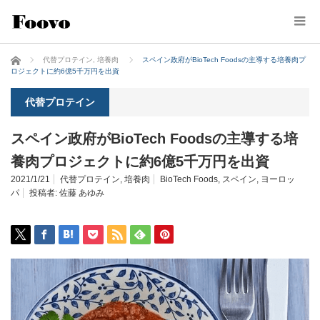
ホーム
代替プロテイン
,
培養肉
スペイン政府がBioTech Foodsの主導する培養肉プ
ロジェクトに約6億5千万円を出資
代替プロテイン
スペイン政府がBioTech Foodsの主導する培
養肉プロジェクトに約6億5千万円を出資
2021/1/21
代替プロテイン
,
培養肉
BioTech Foods
,
スペイン
,
ヨーロッ
パ
投稿者:
佐藤 あゆみ