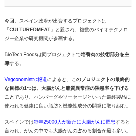
今回、スペイン政府が出資するプロジェクトは
「
CULTUREDMEAT
」と題され、複数のバイオテクノロ
ジー企業や研究機関が参画する。
BioTech Foodsは同プロジェクトで
培養肉の技術部分を主
導
する。
Vegconomistの報道
によると、
このプロジェクトの最終的
な目標の1つは、大腸がんと脂質異常症の罹患率を下げる
こと
であり、ハンバーグやソーセージといった最終製品に
使われる健康に良い脂肪と機能性成分の開発に取り組む。
スペインでは
毎年25000人が新たに大腸がんに罹患
すると
言われ、がんの中でも大腸がんの占める割合が最も多い。