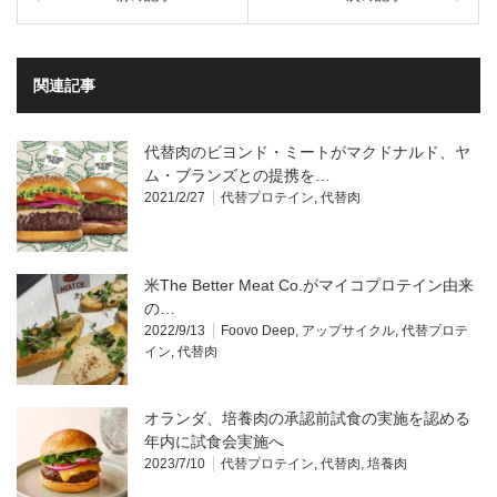
関連記事
代替肉のビヨンド・ミートがマクドナルド、ヤ
ム・ブランズとの提携を…
2021/2/27
代替プロテイン
,
代替肉
米The Better Meat Co.がマイコプロテイン由来
の…
2022/9/13
Foovo Deep
,
アップサイクル
,
代替プロテ
イン
,
代替肉
オランダ、培養肉の承認前試食の実施を認める
年内に試食会実施へ
2023/7/10
代替プロテイン
,
代替肉
,
培養肉