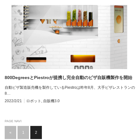
800DegreesとPiestroが提携し完全自動のピザ自販機製作を開始
自動ピザ製造販売機を製作しているPiestroは昨年8月、大手ピザレストランの
8…
2022/2/21
ロボット
,
自販機3.0
PAGE NAVI
«
1
2