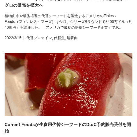
グロの販売を拡大へ
植物由来や細胞培養の代替シーフードを製造するアメリカのFinless
Foods（フィンレス・フーズ）は今月、シリーズBラウンドで3400万ドル（約
40億円）を調達した。「アメリカで最初の培養シーフード企業」であ…
2022/3/15
代替プロテイン
,
代替魚
,
培養肉
Current Foodsが生食用代替シーフードのDtoC予約販売受付を開
始