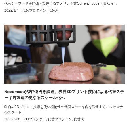
代替シーフードを開発・製造するアメリカ企業Current Foods（旧Kule…
2022/3/7
代替プロテイン
,
代替魚
Novameatが約7億円を調達、独自3Dプリント技術による代替ステ
ーキ肉製造の更なるスケール化へ
独自の3Dプリント技術を使い植物性の代替ステーキ肉を製造するバルセロナ
のスタート…
2022/2/28
3Dプリンター
,
代替プロテイン
,
代替肉