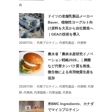
肉
ドイツの老舗乳製品メーカー
Bauer、植物性ヨーグルト向
け原料を大豆から自社製造へ
｜GEAの技術を導入
2026/7/31
代替プロテイン
,
代替乳製品・代替卵
農水省「農林水産研究イノベ
ーション戦略2026」｜麹菌
など代替タンパク質を推進、
微生物による有用物質生産を
追加
2026/7/30
代替プロテイン
,
代替乳製品・代替卵
,
代替
卵
,
代替肉
,
代替脂肪／代替油脂
,
代替魚
米BMC Ingredients、カナダ
でマイコプロテイン