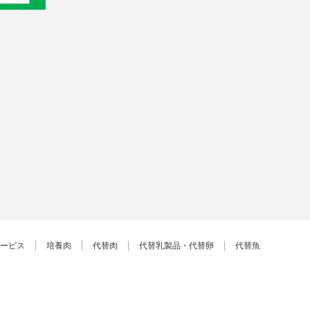
ービス
培養肉
代替肉
代替乳製品・代替卵
代替魚