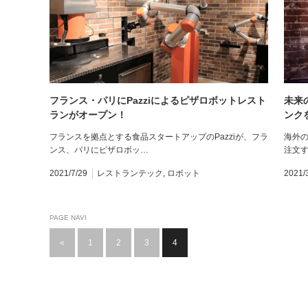
フランス・パリにPazziによるピザロボットレスト
未来
ランがオープン！
ンク
フランスを拠点とする食品スタートアップのPazziが、フラ
海外
ンス、パリにピザロボッ…
注文
2021/7/29
レストランテック
,
ロボット
2021/
PAGE NAVI
«
1
2
3
4