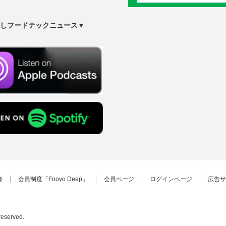
しフードテックニュース▼
者
会員制度「Foovo Deep」
会員ページ
ログインページ
広告サ
 reserved.