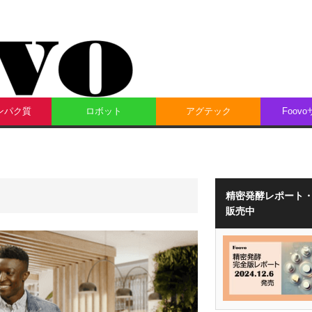
ンパク質
ロボット
アグテック
Foov
精密発酵レポート
販売中