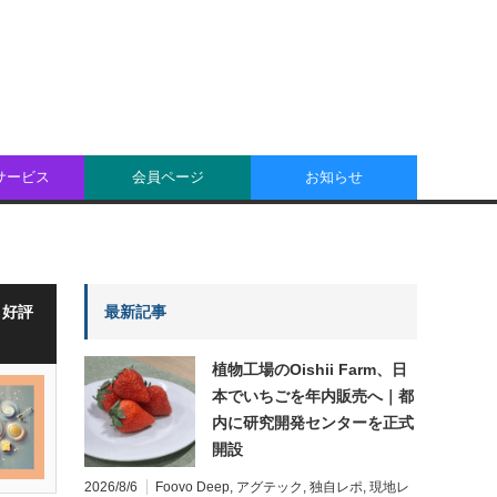
oサービス
会員ページ
お知らせ
・好評
最新記事
植物工場のOishii Farm、日
本でいちごを年内販売へ｜都
内に研究開発センターを正式
開設
2026/8/6
Foovo Deep
,
アグテック
,
独自レポ
,
現地レ