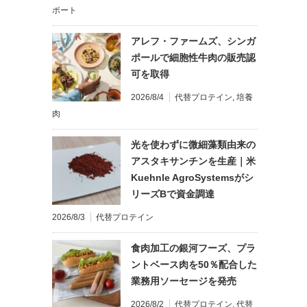
ポート
アレフ・ファームズ、シンガ
ポールで細胞性牛肉の販売認
可を取得
2026/8/4
代替プロテイン
,
培養
肉
光を使わずに微細藻類由来の
アスタキサンチンを生産｜米
Kuehnle AgroSystemsがシ
リーズBで資金調達
2026/8/3
代替プロテイン
食肉加工の銀河フーズ、プラ
ントベース肉を50％配合した
業務用ソーセージを発売
2026/8/2
代替プロテイン
,
代替