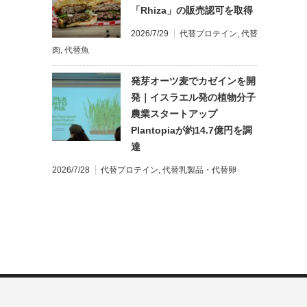
「Rhiza」の販売認可を取得
2026/7/29
代替プロテイン
,
代替
肉
,
代替魚
発芽オーツ麦でカゼインを開
発｜イスラエル発の植物分子
農業スタートアップ
Plantopiaが約14.7億円を調
達
2026/7/28
代替プロテイン
,
代替乳製品・代替卵