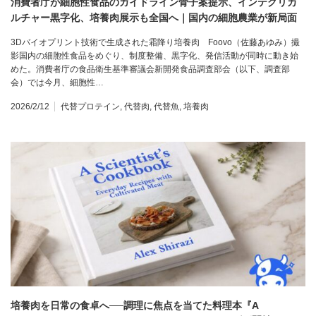
消費者庁が細胞性食品のガイドライン骨子案提示、インテグリカ
ルチャー黒字化、培養肉展示も全国へ｜国内の細胞農業が新局面
3Dバイオプリント技術で生成された霜降り培養肉 Foovo（佐藤あゆみ）撮
影国内の細胞性食品をめぐり、制度整備、黒字化、発信活動が同時に動き始
めた。消費者庁の食品衛生基準審議会新開発食品調査部会（以下、調査部
会）では今月、細胞性…
2026/2/12
代替プロテイン
,
代替肉
,
代替魚
,
培養肉
培養肉を日常の食卓へ──調理に焦点を当てた料理本『A