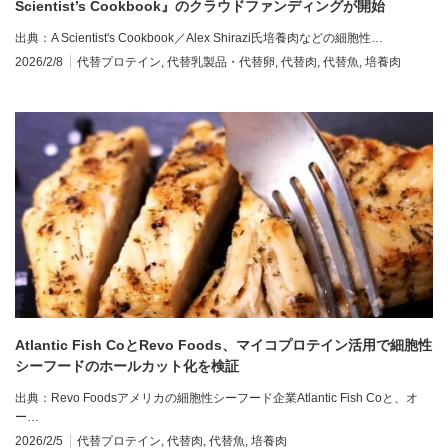
Scientist’s Cookbook』のクラウドファンディングが開始
出典：A Scientist's Cookbook／Alex Shirazi氏培養肉などの細胞性…
2026/2/8
代替プロテイン
,
代替乳製品・代替卵
,
代替肉
,
代替魚
,
培養肉
Atlantic Fish CoとRevo Foods、マイコプロテイン活用で細胞性
シーフードのホールカット化を検証
出典：Revo Foodsアメリカの細胞性シーフード企業Atlantic Fish Coと、オ
ー…
2026/2/5
代替プロテイン
,
代替肉
,
代替魚
,
培養肉