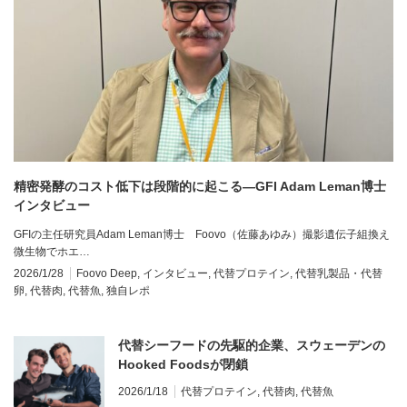
精密発酵のコスト低下は段階的に起こる—GFI Adam Leman博士
インタビュー
GFIの主任研究員Adam Leman博士 Foovo（佐藤あゆみ）撮影遺伝子組換え
微生物でホエ…
2026/1/28
Foovo Deep
,
インタビュー
,
代替プロテイン
,
代替乳製品・代替
卵
,
代替肉
,
代替魚
,
独自レポ
代替シーフードの先駆的企業、スウェーデンの
Hooked Foodsが閉鎖
2026/1/18
代替プロテイン
,
代替肉
,
代替魚