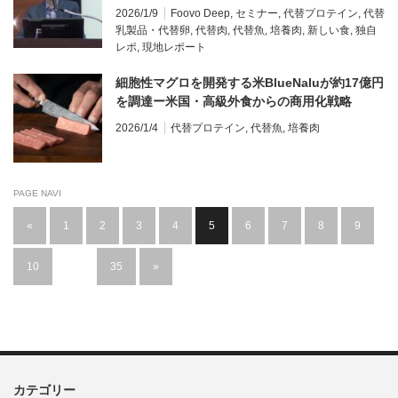
ト
2026/1/9
Foovo Deep
,
セミナー
,
代替プロテイン
,
代替
乳製品・代替卵
,
代替肉
,
代替魚
,
培養肉
,
新しい食
,
独自
レポ
,
現地レポート
細胞性マグロを開発する米BlueNaluが約17億円
を調達ー米国・高級外食からの商用化戦略
2026/1/4
代替プロテイン
,
代替魚
,
培養肉
PAGE NAVI
«
1
2
3
4
5
6
7
8
9
10
…
35
»
カテゴリー