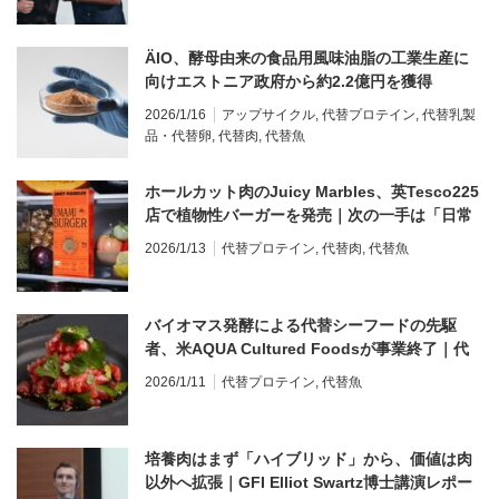
ÄIO、酵母由来の食品用風味油脂の工業生産に
向けエストニア政府から約2.2億円を獲得
2026/1/16
アップサイクル
,
代替プロテイン
,
代替乳製
品・代替卵
,
代替肉
,
代替魚
ホールカット肉のJuicy Marbles、英Tesco225
店で植物性バーガーを発売｜次の一手は「日常
用途」バーガー
2026/1/13
代替プロテイン
,
代替肉
,
代替魚
バイオマス発酵による代替シーフードの先駆
者、米AQUA Cultured Foodsが事業終了｜代
替シーフードの「空白市場」に挑んだ5年間
2026/1/11
代替プロテイン
,
代替魚
培養肉はまず「ハイブリッド」から、価値は肉
以外へ拡張｜GFI Elliot Swartz博士講演レポー