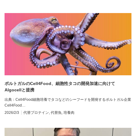
ポルトガルのCell4Food、細胞性タコの開発加速に向けて
Algocellと提携
出典：Cell4Food細胞培養でタコなどのシーフードを開発するポルトガル企業
Cell4Food…
2026/2/3
代替プロテイン
,
代替魚
,
培養肉