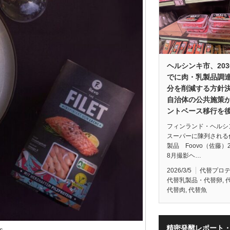
ヘルシンキ市、203
でに肉・乳製品調
分を削減する方針
自治体の公共施策
ントベース移行を
フィンランド・ヘルシ
スーパーに陳列される
製品 Foovo（佐藤）2
8月撮影ヘ…
2026/3/5
代替プロ
代替乳製品・代替卵
,
代替肉
,
代替魚
精密発酵レポート
s