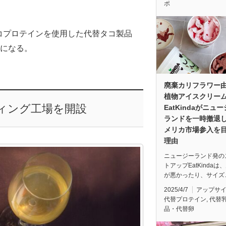
ポ
コプロテインを使用した代替タコ製品
になる。
廃棄カリフラワー
植物アイスクリー
ンティング工場を開設
EatKindaがニュ
ランドを一時撤退
メリカ市場参入を
理由
ニュージーランド発の
トアップEatKindaは
が悪かったり、サイズ
2025/4/7
アップサ
代替プロテイン
,
代替
品・代替卵