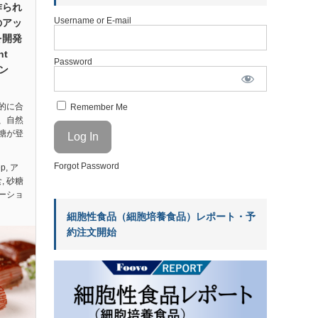
作られ
Username or E-mail
のアッ
を開発
nt
Password
ラン
的に合
Remember Me
、自然
糖が登
Forgot Password
ep
,
ア
食
,
砂糖
ーショ
細胞性食品（細胞培養食品）レポート・予
約注文開始