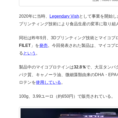
2020年に当時、
Legendary Vish
として事業を開始したR
プリンティング技術により食品生産の変革に取り組
同社は昨年9月、3Dプリンティング技術とマイコプ
FILET
」を
発売
。
今回発表された製品は、マイコプ
る
という
。
製品中のマイコプロテインは
32.8％
で、大豆タンパ
パク質、キャノーラ油、微細藻類由来のDHA・EP
ロテンを
使用している
。
100g、3.99ユーロ（約650円）で販売されている。