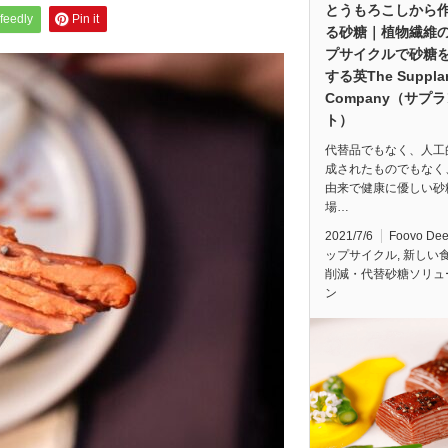
とうもろこしから
feedly
Pin it
る砂糖｜植物繊維
プサイクルで砂糖
する英The Suppla
Company（サプ
ト）
代替品でもなく、人工
成されたものでもなく
由来で健康に優しい砂
場…
2021/7/6
Foovo De
ップサイクル
,
新しい
削減・代替砂糖ソリュ
ン