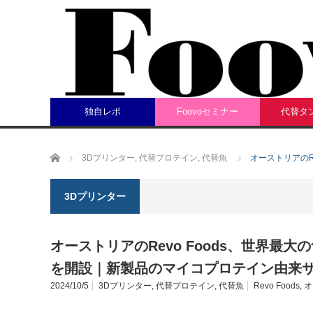
独自レポ
Foovoセミナー
代替タ
ホーム
3Dプリンター
,
代替プロテイン
,
代替魚
オーストリアのR
3Dプリンター
オーストリアのRevo Foods、世界最
を開設｜新製品のマイコプロテイン由来
2024/10/5
3Dプリンター
,
代替プロテイン
,
代替魚
Revo Foods
,
オ