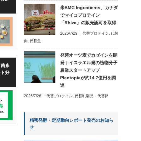
米BMC Ingredients、カナダ
でマイコプロテイン
「Rhiza」の販売認可を取得
2026/7/29
代替プロテイン
,
代替
肉
,
代替魚
発芽オーツ麦でカゼインを開
発｜イスラエル発の植物分子
・菌糸
農業スタートアップ
ート好
Plantopiaが約14.7億円を調
達
2026/7/28
代替プロテイン
,
代替乳製品・代替卵
精密発酵・定期動向レポート発売のお知ら
せ