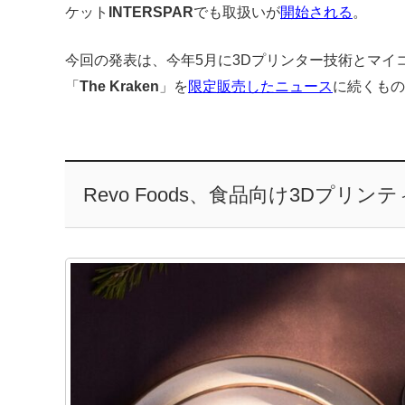
ケット
INTERSPAR
でも取扱いが
開始される
。
今回の発表は、今年5月に3Dプリンター技術とマイ
「
The Kraken
」を
限定販売したニュース
に続くもの
Revo Foods、食品向け3Dプリ