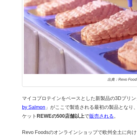
出典：Revo Food
マイコプロテインをベースとした新製品の3Dプリン
by Salmon
」がここで製造される最初の製品となり
ケット
REWEの500店舗以上
で
販売される
。
Revo Foodsのオンラインショップで欧州全土に