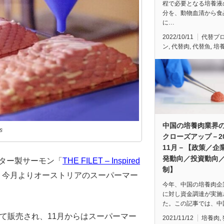
程で必要となる培養液
分を、動物血清から食
に…
2022/10/11
代替プ
ン
,
代替肉
,
代替魚
,
培
中国の培養肉業界
s
クローズアップ－20
11月－【政策／企
発動向／投資動向
ター製サーモン「
THE FILET – Inspired
制】
、今月よりオーストリアのスーパーマー
今年、中国の培養肉企
に対し資金調達が実施
た。この記事では、中
向けて販売され、11月からはスーパーマー
2021/11/12
培養肉
,