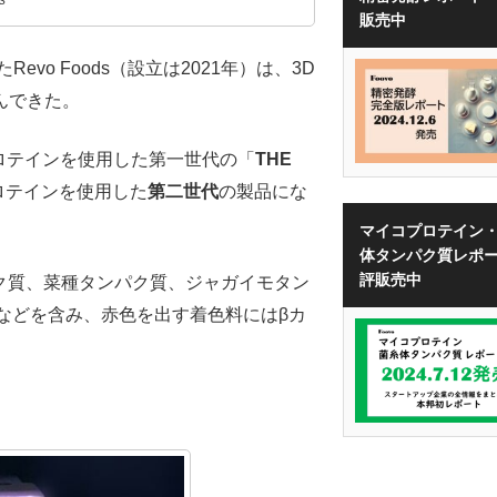
販売中
evo Foods（設立は2021年）は、3D
んできた。
ロテインを使用した第一世代の「
THE
ロテインを使用した
第二世代
の製品にな
マイコプロテイン
体タンパク質レポ
評販売中
ク質、菜種タンパク質、ジャガイモタン
Aなどを含み、赤色を出す着色料にはβカ