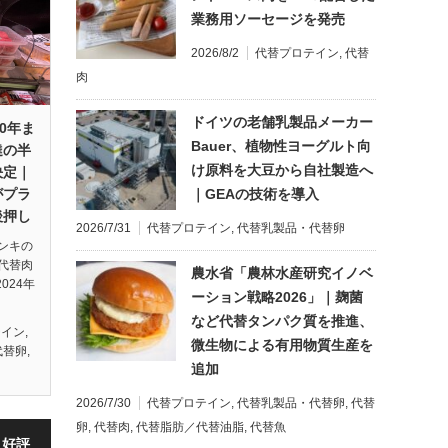
業務用ソーセージを発売
2026/8/2
代替プロテイン
,
代替
肉
ドイツの老舗乳製品メーカー
0年ま
Bauer、植物性ヨーグルト向
達の半
け原料を大豆から自社製造へ
決定｜
｜GEAの技術を導入
がプラ
後押し
2026/7/31
代替プロテイン
,
代替乳製品・代替卵
ンキの
代替肉
農水省「農林水産研究イノベ
024年
ーション戦略2026」｜麹菌
など代替タンパク質を推進、
テイン
,
微生物による有用物質生産を
代替卵
,
追加
2026/7/30
代替プロテイン
,
代替乳製品・代替卵
,
代替
卵
,
代替肉
,
代替脂肪／代替油脂
,
代替魚
・好評