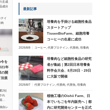
の主成
品成分
最新記事
ロテイ
培養肉を手掛ける細胞性食品
養肉
スタートアップ
TissenBioFarm、細胞培養
コーヒーの生産に成功
2026/8/8
コーヒー
,
代替プロテイン
,
代替肉
,
培養肉
培養肉など細胞性食品の研究
の今を
者が集結｜第2回日本培養食
21年
料学会大会、8月28日・29日
業の開
に大阪で開催
／法規
2026/8/7
代替プロテイン
,
代替肉
,
代替魚
,
培養肉
業2社
され
植物工場のOishii Farm、日
国…
本でいちごを年内販売へ｜都
独自レ
内に研究開発センターを正式