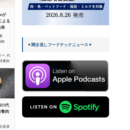
dsが
による
発表
業
（旧称
▼聞き流しフードテックニュース▼
ター
,
代
培養肉
清の代
培養肉
生産過