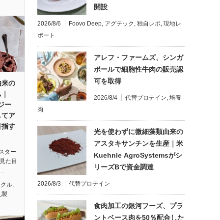
開設
2026/8/6
Foovo Deep
,
アグテック
,
独自レポ
,
現地レ
ポート
アレフ・ファームズ、シンガ
ポールで細胞性牛肉の販売認
可を取得
由来の
ム｜
2026/8/4
代替プロテイン
,
培養
ージー
肉
してア
目指す
光を使わずに微細藻類由来の
アスタキサンチンを生産｜米
スター
Kuehnle AgroSystemsがシ
、見た目
リーズBで資金調達
…
2026/8/3
代替プロテイン
イクル
,
乳製
食肉加工の銀河フーズ、プラ
ントベース肉を50％配合した