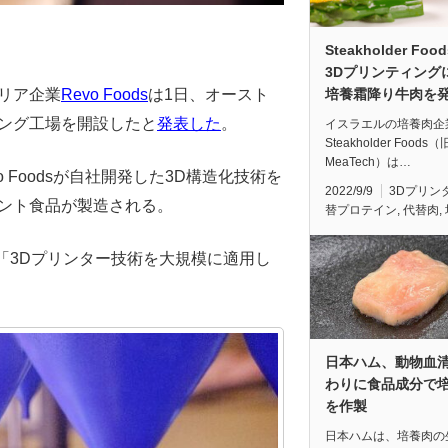
Steakholder Foo
3Dプリンティング
培養霜降り牛肉を
リア企業
Revo Foods
は1日、オースト
ィング工場を開設したと
発表した
。
イスラエルの培養肉企
Steakholder Foods
MeaTech）は…
 Foodsが自社開発した3D構造化技術を
2022/9/9
3Dプリン
リント食品が製造される。
替プロテイン
,
代替肉
,
「3Dプリンター技術を大規模に適用し
日本ハム、動物血
わりに食品成分で
を作製
日本ハムは、培養肉の