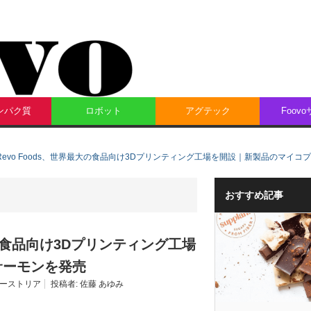
ンパク質
ロボット
アグテック
Foov
evo Foods、世界最大の食品向け3Dプリンティング工場を開設｜新製品のマイ
おすすめ記事
大の食品向け3Dプリンティング工場
サーモンを発売
ーストリア
投稿者:
佐藤 あゆみ