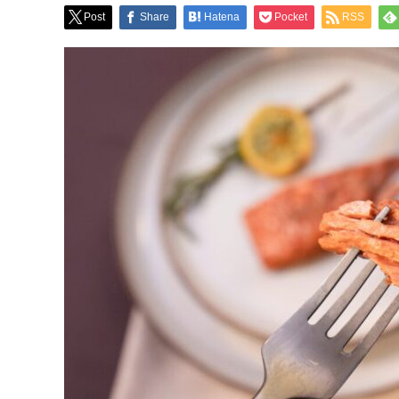
Post
Share
Hatena
Pocket
RSS