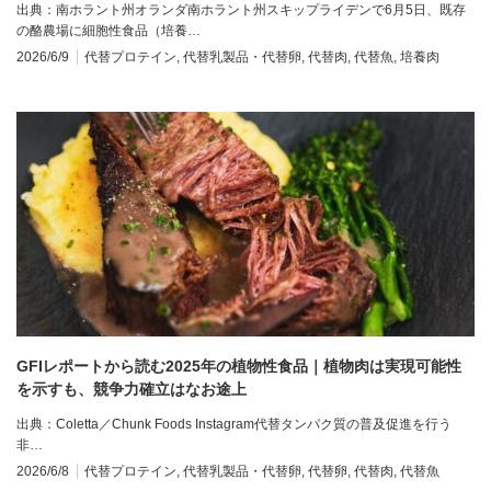
出典：南ホラント州オランダ南ホラント州スキップライデンで6月5日、既存
の酪農場に細胞性食品（培養…
2026/6/9
代替プロテイン
,
代替乳製品・代替卵
,
代替肉
,
代替魚
,
培養肉
GFIレポートから読む2025年の植物性食品｜植物肉は実現可能性
を示すも、競争力確立はなお途上
出典：Coletta／Chunk Foods Instagram代替タンパク質の普及促進を行う
非…
2026/6/8
代替プロテイン
,
代替乳製品・代替卵
,
代替卵
,
代替肉
,
代替魚