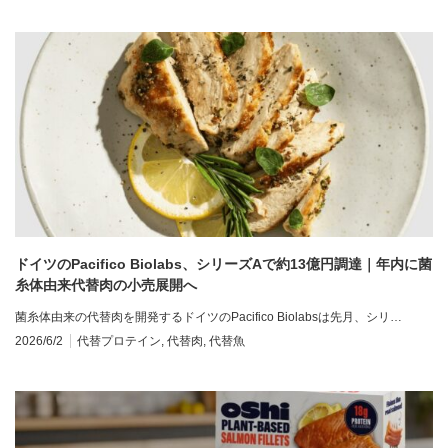
ドイツのPacifico Biolabs、シリーズAで約13億円調達｜年内に菌
糸体由来代替肉の小売展開へ
菌糸体由来の代替肉を開発するドイツのPacifico Biolabsは先月、シリ…
2026/6/2
代替プロテイン
,
代替肉
,
代替魚