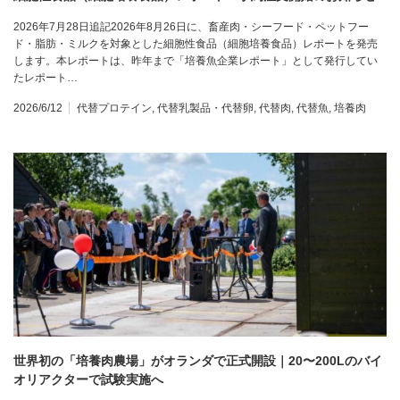
2026年7月28日追記2026年8月26日に、畜産肉・シーフード・ペットフー
ド・脂肪・ミルクを対象とした細胞性食品（細胞培養食品）レポートを発売
します。本レポートは、昨年まで「培養魚企業レポート」として発行してい
たレポート…
2026/6/12
代替プロテイン
,
代替乳製品・代替卵
,
代替肉
,
代替魚
,
培養肉
世界初の「培養肉農場」がオランダで正式開設｜20〜200Lのバイ
オリアクターで試験実施へ