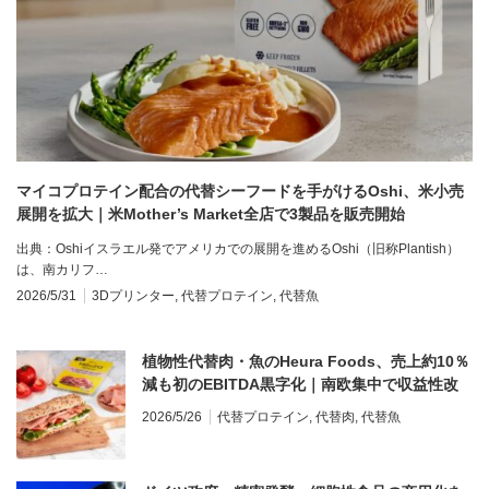
マイコプロテイン配合の代替シーフードを手がけるOshi、米小売
展開を拡大｜米Mother’s Market全店で3製品を販売開始
出典：Oshiイスラエル発でアメリカでの展開を進めるOshi（旧称Plantish）
は、南カリフ…
2026/5/31
3Dプリンター
,
代替プロテイン
,
代替魚
植物性代替肉・魚のHeura Foods、売上約10％
減も初のEBITDA黒字化｜南欧集中で収益性改
善へ
2026/5/26
代替プロテイン
,
代替肉
,
代替魚