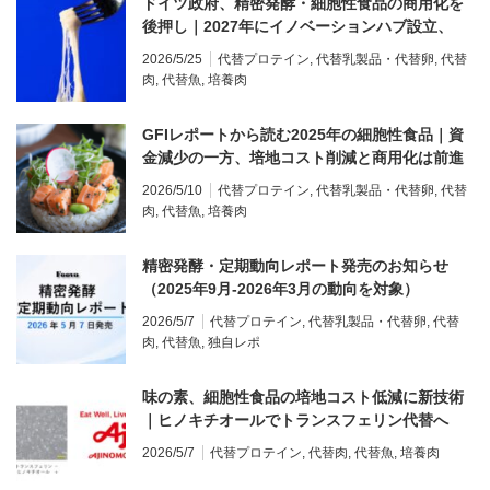
ドイツ政府、精密発酵・細胞性食品の商用化を
後押し｜2027年にイノベーションハブ設立、
2028年の世界市場投入を目標に
2026/5/25
代替プロテイン
,
代替乳製品・代替卵
,
代替
肉
,
代替魚
,
培養肉
GFIレポートから読む2025年の細胞性食品｜資
金減少の一方、培地コスト削減と商用化は前進
2026/5/10
代替プロテイン
,
代替乳製品・代替卵
,
代替
肉
,
代替魚
,
培養肉
精密発酵・定期動向レポート発売のお知らせ
（2025年9月-2026年3月の動向を対象）
2026/5/7
代替プロテイン
,
代替乳製品・代替卵
,
代替
肉
,
代替魚
,
独自レポ
味の素、細胞性食品の培地コスト低減に新技術
｜ヒノキチオールでトランスフェリン代替へ
2026/5/7
代替プロテイン
,
代替肉
,
代替魚
,
培養肉