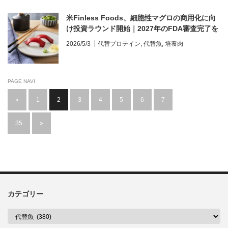
米Finless Foods、細胞性マグロの商用化に向
け投資ラウンド開始｜2027年のFDA審査完了を
見込む
2026/5/3
代替プロテイン
,
代替魚
,
培養肉
PAGE NAVI
«
1
2
3
4
5
6
7
…
35
»
カテゴリー