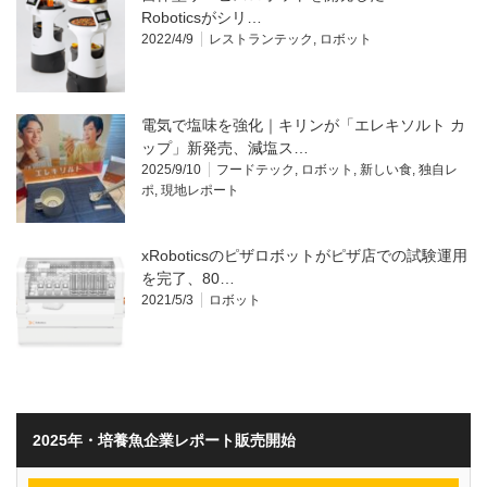
Roboticsがシリ…
2022/4/9
レストランテック
,
ロボット
電気で塩味を強化｜キリンが「エレキソルト カ
ップ」新発売、減塩ス…
2025/9/10
フードテック
,
ロボット
,
新しい食
,
独自レ
ポ
,
現地レポート
xRoboticsのピザロボットがピザ店での試験運用
を完了、80…
2021/5/3
ロボット
2025年・培養魚企業レポート販売開始