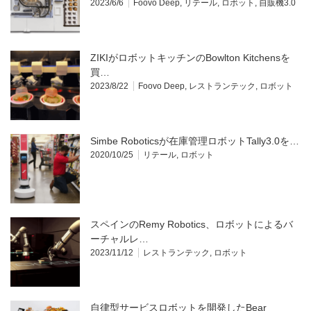
2023/6/6
Foovo Deep
,
リテール
,
ロボット
,
自販機3.0
ZIKIがロボットキッチンのBowlton Kitchensを
買…
2023/8/22
Foovo Deep
,
レストランテック
,
ロボット
Simbe Roboticsが在庫管理ロボットTally3.0を…
2020/10/25
リテール
,
ロボット
スペインのRemy Robotics、ロボットによるバ
ーチャルレ…
2023/11/12
レストランテック
,
ロボット
自律型サービスロボットを開発したBear