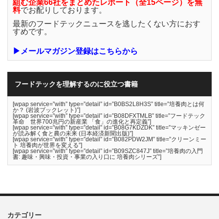
組む企業66社をまとめたレポート（全15ページ）を無
料
でお配りしております。
最新のフードテックニュースを逃したくない方におす
すめです。
▶メールマガジン登録はこちらから
フードテックを理解するのに役立つ書籍
[wpap service=”with” type=”detail” id=”B0BS2L8H3S” title=”培養肉とは何
か？ (岩波ブックレット)”]
[wpap service=”with” type=”detail” id=”B08DFXTMLB” title=”フードテック
革命 世界700兆円の新産業 「食」の進化と再定義”]
[wpap service=”with” type=”detail” id=”B08G7KDZDK” title=”マッキンゼー
が読み解く食と農の未来 (日本経済新聞出版)”]
[wpap service=”with” type=”detail” id=”B082PDW2JM” title=”クリーンミー
ト 培養肉が世界を変える”]
[wpap service=”with” type=”detail” id=”B09SZC847J” title=”培養肉の入門
書: 趣味・興味・投資・事業の入り口に 培養肉シリーズ”]
カテゴリー