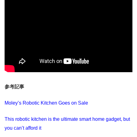
参考記事
Moley’s Robotic Kitchen Goes on Sale
This robotic kitchen is the ultimate smart home gadget, but
you can’t afford it