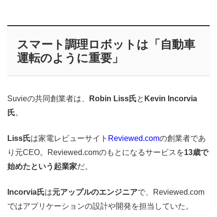
スマート調理ロボットは「自動車
運転のように重要」
Suvieの共同創業者は、
Robin Liss氏
と
Kevin Incorvia
氏
。
Liss氏
は家電レビューサイト
Reviewed.com
の創業者であ
り元CEO。Reviewed.comのもとになるサービスを
13歳で
始めたという起業家
だ。
Incorvia氏
は
元アップルのエンジニア
で、Reviewed.com
ではアプリケーションの設計や開発を担当していた。