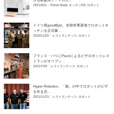
2021/4/11
Foovo Deep
,
キッチンOS
,
ロボット
ドイツ発goodBytz、在韓米軍基地でロボットキ
ッチンを正式稼…
2025/11/20
レストランテック
,
ロボット
フランス・パリにPazziによるピザロボットレス
トランがオープン…
2021/7/29
レストランテック
,
ロボット
Hyper-Robotics、「箱」の中でロボットがピザ
を作る完…
2021/11/23
レストランテック
,
ロボット