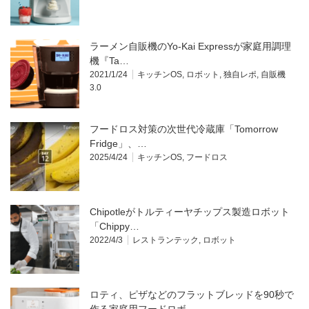
ラーメン自販機のYo-Kai Expressが家庭用調理
機『Ta…
2021/1/24
キッチンOS
,
ロボット
,
独自レポ
,
自販機
3.0
フードロス対策の次世代冷蔵庫「Tomorrow
Fridge」、…
2025/4/24
キッチンOS
,
フードロス
Chipotleがトルティーヤチップス製造ロボット
「Chippy…
2022/4/3
レストランテック
,
ロボット
ロティ、ピザなどのフラットブレッドを90秒で
作る家庭用フードロボ…