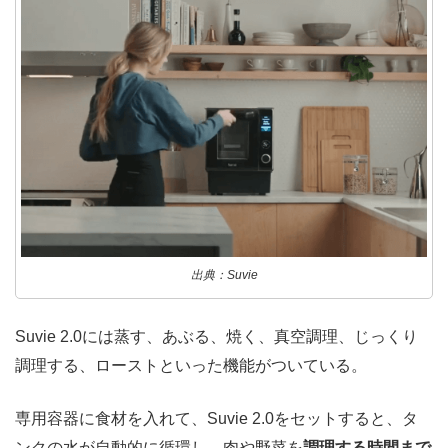
出典：Suvie
Suvie 2.0には蒸す、あぶる、焼く、真空調理、じっくり
調理する、ローストといった機能がついている。
専用容器に食材を入れて、Suvie 2.0をセットすると、タ
ンクの水が自動的に循環し、肉や野菜を
調理する時間まで