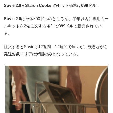
Suvie 2.0＋Starch Cooker
のセット価格は
699ドル
。
Suvie 2.0
は単体800ドルのところを、半年以内に専用ミー
ルキットを2箱注文する条件で
399ドル
で販売されてい
る。
注文するとSuvieは12週間～14週間で届くが、残念ながら
発送対象エリアは米国のみ
となっている。