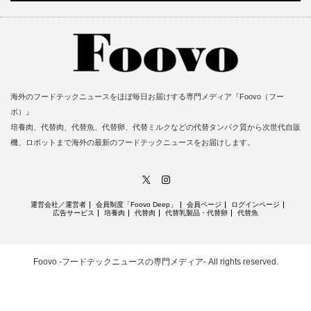
海外のフードテックニュースをほぼ毎日お届けする専門メディア『Foovo（フー
ボ）』
培養肉、代替肉、代替魚、代替卵、代替ミルクなどの代替タンパク質から次世代自販
機、ロボットまで海外の最新のフードテックニュースをお届けします。
X
Instagram
運営会社／運営者
会員制度「Foovo Deep」
会員ページ
ログインページ
広告サービス
培養肉
代替肉
代替乳製品・代替卵
代替魚
Foovo -フードテックニュースの専門メディア-
All rights reserved.