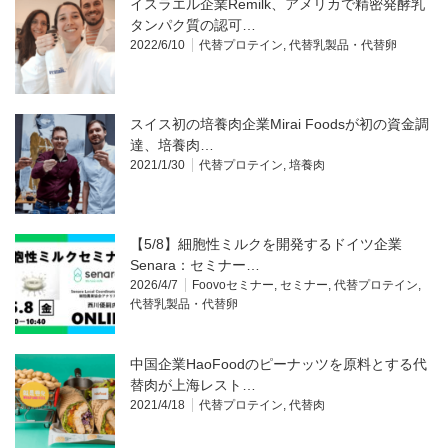
イスラエル企業Remilk、アメリカで精密発酵乳
タンパク質の認可…
2022/6/10
代替プロテイン
,
代替乳製品・代替卵
スイス初の培養肉企業Mirai Foodsが初の資金調
達、培養肉…
2021/1/30
代替プロテイン
,
培養肉
【5/8】細胞性ミルクを開発するドイツ企業
Senara：セミナー…
2026/4/7
Foovoセミナー
,
セミナー
,
代替プロテイン
,
代替乳製品・代替卵
中国企業HaoFoodのピーナッツを原料とする代
替肉が上海レスト…
2021/4/18
代替プロテイン
,
代替肉