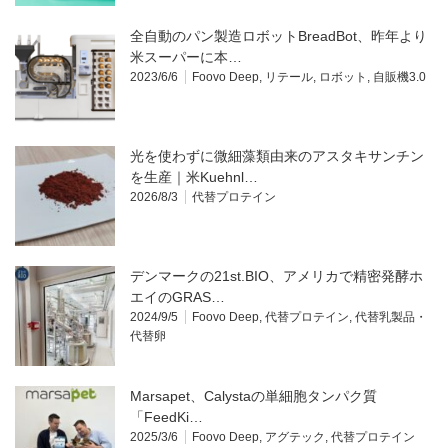
全自動のパン製造ロボットBreadBot、昨年より
米スーパーに本…
2023/6/6
Foovo Deep
,
リテール
,
ロボット
,
自販機3.0
光を使わずに微細藻類由来のアスタキサンチン
を生産｜米Kuehnl…
2026/8/3
代替プロテイン
デンマークの21st.BIO、アメリカで精密発酵ホ
エイのGRAS…
2024/9/5
Foovo Deep
,
代替プロテイン
,
代替乳製品・
代替卵
Marsapet、Calystaの単細胞タンパク質
「FeedKi…
2025/3/6
Foovo Deep
,
アグテック
,
代替プロテイン