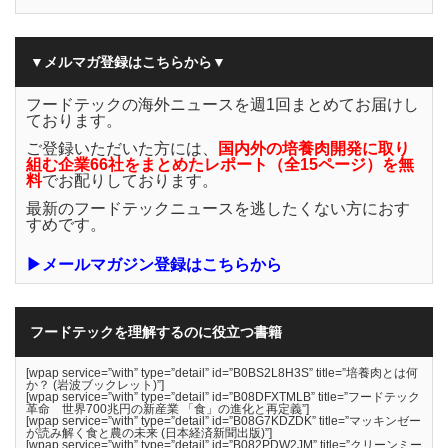
▼メルマガ登録はこちらから▼
フードテックの海外ニュースを週1回まとめてお届けし
ております。
ご登録いただいた方には、
国内外の培養肉開発に取り
組む企業66社をまとめたレポート（全15ページ）を無
料
でお配りしております。
最新のフードテックニュースを逃したくない方におす
すめです。
▶メールマガジン登録はこちらから
フードテックを理解するのに役立つ書籍
[wpap service=”with” type=”detail” id=”B0BS2L8H3S” title=”培養肉とは何
か？ (岩波ブックレット)”]
[wpap service=”with” type=”detail” id=”B08DFXTMLB” title=”フードテック
革命 世界700兆円の新産業 「食」の進化と再定義”]
[wpap service=”with” type=”detail” id=”B08G7KDZDK” title=”マッキンゼー
が読み解く食と農の未来 (日本経済新聞出版)”]
[wpap service=”with” type=”detail” id=”B082PDW2JM” title=”クリーンミー