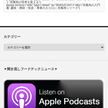
ト 培養肉が世界を変える”]
[wpap service=”with” type=”detail” id=”B09SZC847J” title=”培養肉の入門
書: 趣味・興味・投資・事業の入り口に 培養肉シリーズ”]
カテゴリー
▼聞き流しフードテックニュース▼