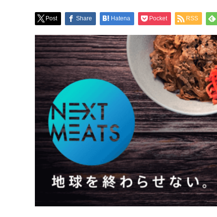
Post
Share
Hatena
Pocket
RSS