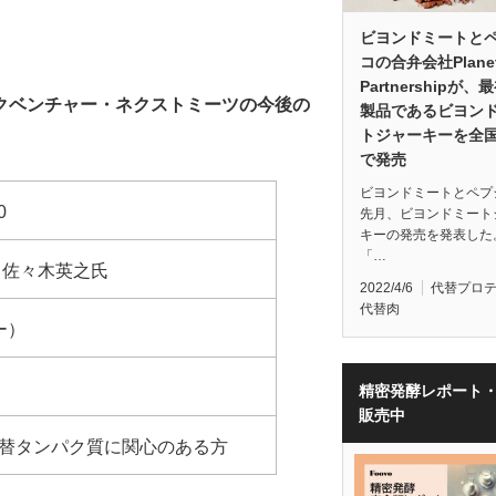
ビヨンドミートと
コの合弁会社Plane
Partnershipが、
クベンチャー・ネクストミーツの今後の
製品であるビヨン
トジャーキーを全
で発売
ビヨンドミートとペプ
0
先月、ビヨンドミート
キーの発売を発表した
「…
 佐々木英之氏
2022/4/6
代替プロ
代替肉
ー）
精密発酵レポート
販売中
替タンパク質に関心のある方