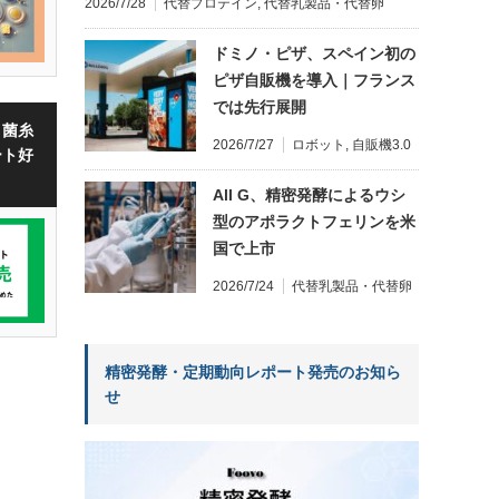
2026/7/28
代替プロテイン
,
代替乳製品・代替卵
ドミノ・ピザ、スペイン初の
ピザ自販機を導入｜フランス
では先行展開
・菌糸
2026/7/27
ロボット
,
自販機3.0
ート好
All G、精密発酵によるウシ
型のアポラクトフェリンを米
国で上市
2026/7/24
代替乳製品・代替卵
精密発酵・定期動向レポート発売のお知ら
せ