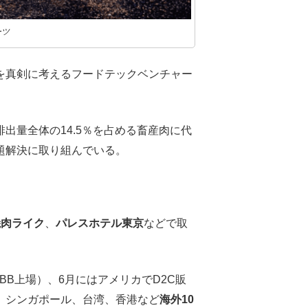
ーツ
を真剣に考えるフードテックベンチャー
出量全体の14.5％を占める畜産肉に代
題解決に取り組んでいる。
焼肉ライク
、
パレスホテル東京
などで取
BB上場）、6月にはアメリカでD2C販
、シンガポール、台湾、香港など
海外10