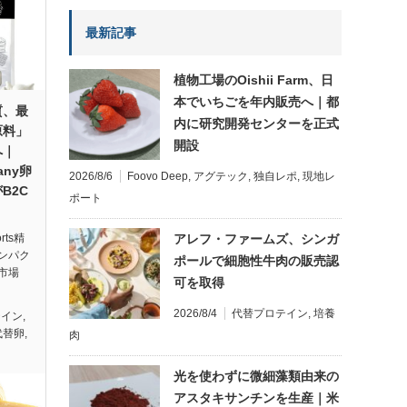
最新記事
植物工場のOishii Farm、日
本でいちごを年内販売へ｜都
質、最
内に研究開発センターを正式
原料」
開設
へ｜
any卵
2026/8/6
Foovo Deep
,
アグテック
,
独自レポ
,
現地レ
B2C
ポート
アレフ・ファームズ、シンガ
rts精
ンパク
ポールで細胞性牛肉の販売認
市場
可を取得
2026/8/4
代替プロテイン
,
培養
テイン
,
代替卵
,
肉
光を使わずに微細藻類由来の
アスタキサンチンを生産｜米