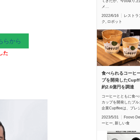
てきたが、今回取り上
メ…
2022/6/16
レストラ
ク
,
ロボット
ちらから
した
食べられるコーヒ
プを開発したCupff
約2.6億円を調達
コーヒーとともに食べ
カップを開発したブル
企業Cupffeeは、プレ
2023/5/31
Foovo D
ーヒー
,
新しい食