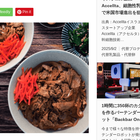
Accellta、細胞性
feedly
Pin it
で米国市場進出を
出典：Accelltaイス
スタートアップ企業
Accellta（アクセル
幹細胞技術…
2025/9/2
代替プロ
代替乳製品・代替卵
1時間に350杯のカ
を作るバーテンダ
ット「Backbar O
今まで様々な特徴を持
テンダーロボットが発