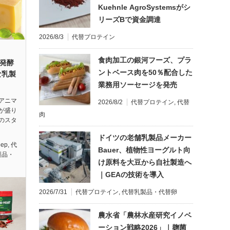
Kuehnle AgroSystemsがシ
リーズBで資金調達
2026/8/3
代替プロテイン
食肉加工の銀河フーズ、プラ
密発酵
ントベース肉を50％配合した
な乳製
業務用ソーセージを発売
アニマ
2026/8/2
代替プロテイン
,
代替
が盛り
肉
のスタ
ドイツの老舗乳製品メーカー
eep
,
代
Bauer、植物性ヨーグルト向
製品・
け原料を大豆から自社製造へ
｜GEAの技術を導入
2026/7/31
代替プロテイン
,
代替乳製品・代替卵
農水省「農林水産研究イノベ
ーション戦略2026」｜麹菌