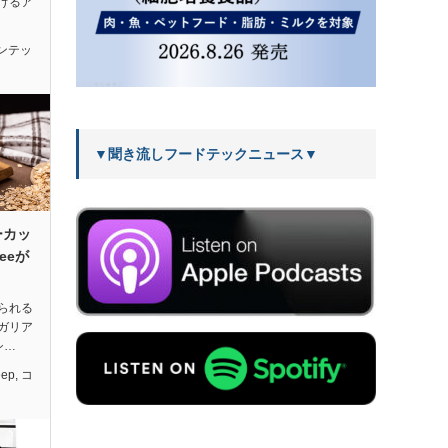
げるア
ンテッ
▼聞き流しフードテックニュース▼
ーカッ
eeが
られる
ガリア
シ…
eep
,
コ