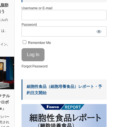
乳脂肪
Username or E-mail
狙う
ラエルの
Password
タ）は、
Remember Me
テイン
,
Forgot Password
細胞性食品（細胞培養食品）レポート・予
約注文開始
クテル
ーロボ
ne」
つバー
売され