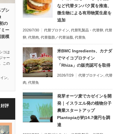
など代替タンパク質を推進、
ペプシ
微生物による有用物質生産を
t
追加
最初の
ドミー
2026/7/30
代替プロテイン
,
代替乳製品・代替卵
,
代替
国規模
卵
,
代替肉
,
代替脂肪／代替油脂
,
代替魚
米BMC Ingredients、カナダ
シコは
でマイコプロテイン
ジャー
。この
「Rhiza」の販売認可を取得
2026/7/29
代替プロテイン
,
代替
テイン
,
肉
,
代替魚
発芽オーツ麦でカゼインを開
発｜イスラエル発の植物分子
・好評
農業スタートアップ
Plantopiaが約14.7億円を調
達