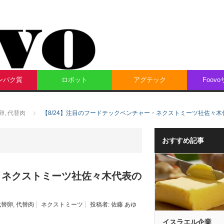
ンパク質
ロボット
アグテック
Foov
卵
,
代替肉
【8/24】注目のフードテックベンチャー・ネクストミーツ社佐々
おすすめ記事
ー・ネクストミーツ社佐々木代表の
代替卵
,
代替肉
ネクストミーツ
投稿者:
佐藤 あゆ
イスラエル企業