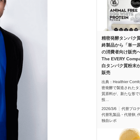
精密発酵タンパク
終製品から「単一
の消費者向け販売
The EVERY Comp
白タンパク質粉末が
販売
出典：Healthier Comfo
密発酵で製造されたタ
質原料が、新たな形で
投…
2026/3/6
代替プロ
代替乳製品・代替卵
,
独自レポ