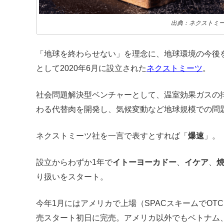
出典：ネクストミ
「地球を終わらせない」を理念に、地球環境の今後
として2020年6月に設立された
ネクストミーツ
。
社会問題解決型ベンチャーとして、温室効果ガスの排
わる代替肉を開発し、
気候変動など地球規模での問
ネクストミーツ社を一言で表すとすれば「
爆速
」。
設立からわずか1年で
イトーヨーカドー
、
イケア
、
り扱いをスタート。
今年1月にはアメリカで上場（SPACスキームでOTC
売スタート初日に完売。アメリカ以外でもベトナム