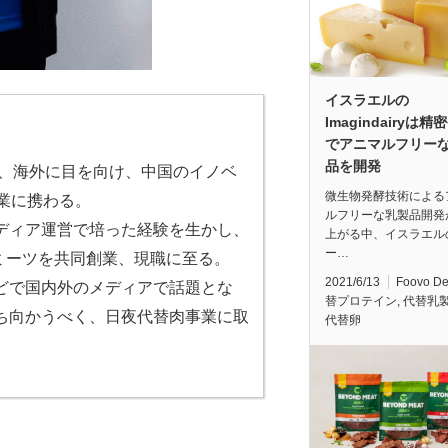
イスラエルの
Imagindairyは精
でアニマルフリー
品を開発
し、海外に目を向け、中国のイノベ
微生物発酵技術による
業に携わる。
ルフリーな乳製品開発
ディア運営で培った経験を生かし、
上がる中、イスラエル
ー…
トミーツを共同創業、現職に至る。
2021/6/13
Foovo D
どで国内外のメディ
アで話題とな
替プロテイン
,
代替乳
ち向かうべく、日夜代替肉事業に取
代替卵