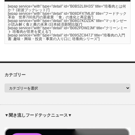
[wpap service=”with” type=”detail” id=”B0BS2L8H3S” title=”培養肉とは何
か？ (岩波ブックレット)”]
[wpap service=”with” type=”detail” id=”B08DFXTMLB” title=”フードテック
革命 世界700兆円の新産業 「食」の進化と再定義”]
[wpap service=”with” type=”detail” id=”B08G7KDZDK” title=”マッキンゼー
が読み解く食と農の未来 (日本経済新聞出版)”]
[wpap service=”with” type=”detail” id=”B082PDW2JM” title=”クリーンミー
ト 培養肉が世界を変える”]
[wpap service=”with” type=”detail” id=”B09SZC847J” title=”培養肉の入門
書: 趣味・興味・投資・事業の入り口に 培養肉シリーズ”]
カテゴリー
▼聞き流しフードテックニュース▼