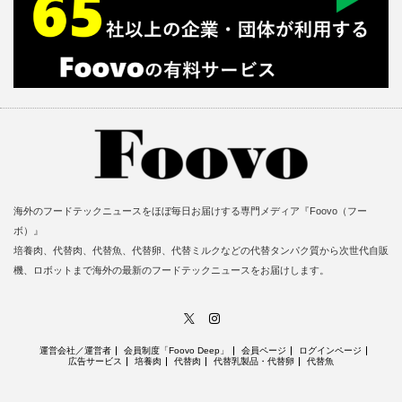
海外のフードテックニュースをほぼ毎日お届けする専門メディア『Foovo（フー
ボ）』
培養肉、代替肉、代替魚、代替卵、代替ミルクなどの代替タンパク質から次世代自販
機、ロボットまで海外の最新のフードテックニュースをお届けします。
X
Instagram
運営会社／運営者
会員制度「Foovo Deep」
会員ページ
ログインページ
広告サービス
培養肉
代替肉
代替乳製品・代替卵
代替魚