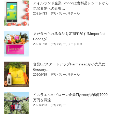
アイルランド企業Evoccoは食料品レシートから
気候変動への影響…
2021/4/13
デリバリー
,
リテール
まだ食べられる食品を定期宅配するImperfect
Foodsが…
2021/1/28
デリバリー
,
フードロス
食品ECスタートアップFarmsteadが小売業に
Grocery…
2020/9/19
デリバリー
,
リテール
イスラエルのドローン企業Flytrexが約8億7000
万円を調達…
2021/3/23
デリバリー