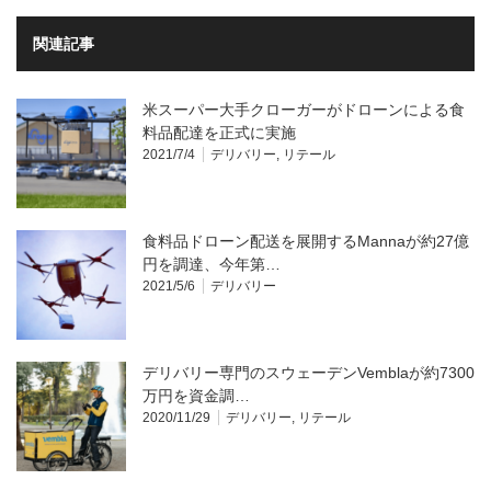
関連記事
米スーパー大手クローガーがドローンによる食
料品配達を正式に実施
2021/7/4
デリバリー
,
リテール
食料品ドローン配送を展開するMannaが約27億
円を調達、今年第…
2021/5/6
デリバリー
デリバリー専門のスウェーデンVemblaが約7300
万円を資金調…
2020/11/29
デリバリー
,
リテール