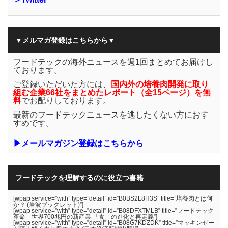
▼メルマガ登録はこちらから▼
フードテックの海外ニュースを週1回まとめてお届けし
ております。
ご登録いただいた方には、
国内外の培養肉開発に取り
組む企業66社をまとめたレポート（全15ページ）を無
料
でお配りしております。
最新のフードテックニュースを逃したくない方におす
すめです。
▶メールマガジン登録はこちらから
フードテックを理解するのに役立つ書籍
[wpap service=”with” type=”detail” id=”B0BS2L8H3S” title=”培養肉とは何
か？ (岩波ブックレット)”]
[wpap service=”with” type=”detail” id=”B08DFXTMLB” title=”フードテック
革命 世界700兆円の新産業 「食」の進化と再定義”]
[wpap service=”with” type=”detail” id=”B08G7KDZDK” title=”マッキンゼー