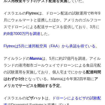
ルス用検査キットのテスト配達を実施
していた。
イスラエルの
Flytrex
は、ドローン配送の試験運用で昨年9
月にウォルマートと提携したほか、アメリカのゴルフコー
スでドローンによる配送サービスを提供しており、3月に
約8億7000万円を調達
した。
Flytrexは5月に連邦航空局（FAA）から承認を得ている
。
アイルランドの
Manna
は、5月に約27億円を調達。アイル
ランドの港湾都市ゴールウェイでドローンによる食品宅配
の試験運用を実施しており、個人宅までにかかる
配達時間
はわずか3分
となっている。Mannaは今年第2四半期に
ア
メリカでサービスを開始する予定
。
イスラエルの
ピザハット
は、
ドローンによるピザの試験配
送
でDragontail Systemsと提携している。