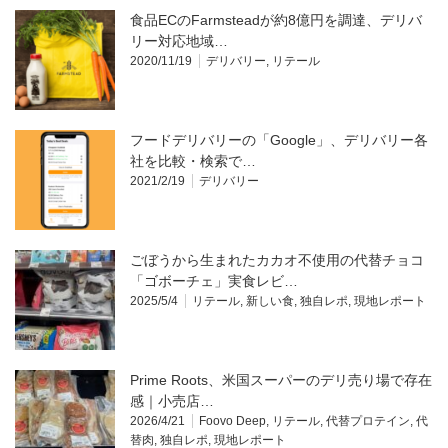
食品ECのFarmsteadが約8億円を調達、デリバ
リー対応地域…
2020/11/19
デリバリー
,
リテール
フードデリバリーの「Google」、デリバリー各
社を比較・検索で…
2021/2/19
デリバリー
ごぼうから生まれたカカオ不使用の代替チョコ
「ゴボーチェ」実食レビ…
2025/5/4
リテール
,
新しい食
,
独自レポ
,
現地レポート
Prime Roots、米国スーパーのデリ売り場で存在
感｜小売店…
2026/4/21
Foovo Deep
,
リテール
,
代替プロテイン
,
代
替肉
,
独自レポ
,
現地レポート