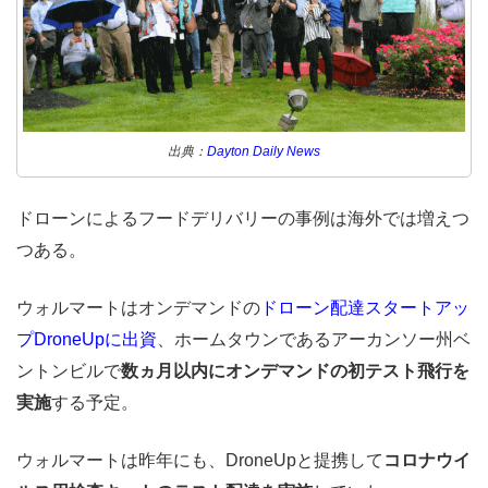
出典：
Dayton Daily News
ドローンによるフードデリバリーの事例は海外では増えつ
つある。
ウォルマートはオンデマンドの
ドローン配達スタートアッ
プDroneUpに出資
、ホームタウンであるアーカンソー州ベ
ントンビルで
数ヵ月以内にオンデマンドの初テスト飛行を
実施
する予定。
ウォルマートは昨年にも、DroneUpと提携して
コロナウイ