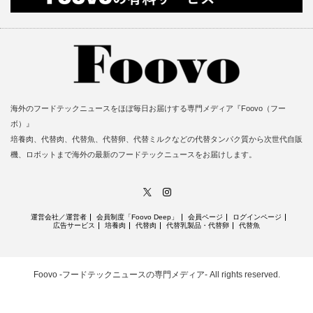
海外のフードテックニュースをほぼ毎日お届けする専門メディア『Foovo（フー
ボ）』
培養肉、代替肉、代替魚、代替卵、代替ミルクなどの代替タンパク質から次世代自販
機、ロボットまで海外の最新のフードテックニュースをお届けします。
X
Instagram
運営会社／運営者
会員制度「Foovo Deep」
会員ページ
ログインページ
広告サービス
培養肉
代替肉
代替乳製品・代替卵
代替魚
Foovo -フードテックニュースの専門メディア-
All rights reserved.