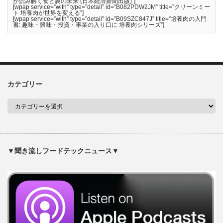
が読み解く食と農の未来 (日本経済新聞出版)”]
[wpap service=”with” type=”detail” id=”B082PDW2JM” title=”クリーンミー
ト 培養肉が世界を変える”]
[wpap service=”with” type=”detail” id=”B09SZC847J” title=”培養肉の入門
書: 趣味・興味・投資・事業の入り口に 培養肉シリーズ”]
カテゴリー
▼聞き流しフードテックニュース▼