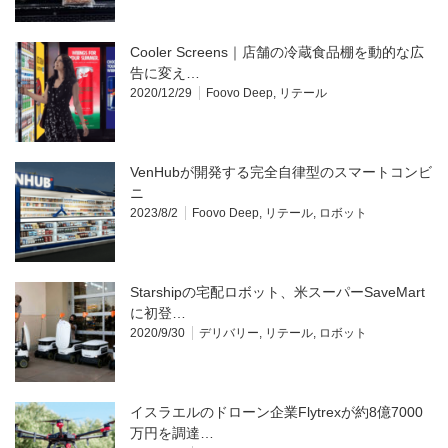
Cooler Screens｜店舗の冷蔵食品棚を動的な広
告に変え…
2020/12/29
Foovo Deep
,
リテール
VenHubが開発する完全自律型のスマートコンビ
ニ
2023/8/2
Foovo Deep
,
リテール
,
ロボット
Starshipの宅配ロボット、米スーパーSaveMart
に初登…
2020/9/30
デリバリー
,
リテール
,
ロボット
イスラエルのドローン企業Flytrexが約8億7000
万円を調達…