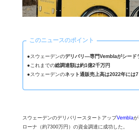
このニュースのポイント
●スウェーデンの
デリバリ―専門Vemblaがシード
●これまでの
総調達額は約1億2千万円
●スウェーデンの
ネット通販売上高は2022年には
スウェーデンのデリバリースタートアップ
Vembla
が
ローナ（約7300万円）の資金調達に成功した。