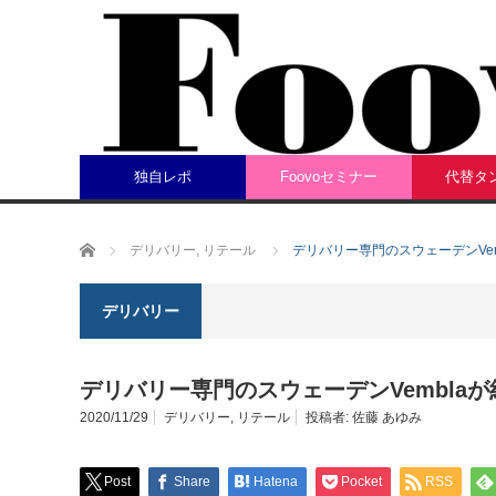
独自レポ
Foovoセミナー
代替タ
ホーム
デリバリー
,
リテール
デリバリー専門のスウェーデンVem
デリバリー
デリバリー専門のスウェーデンVemblaが
2020/11/29
デリバリー
,
リテール
投稿者:
佐藤 あゆみ
Post
Share
Hatena
Pocket
RSS