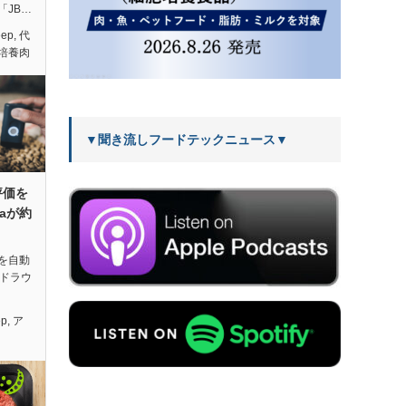
「JB…
eep
,
代
培養肉
▼聞き流しフードテックニュース▼
評価を
iaが約
を自動
ードラウ
ep
,
ア