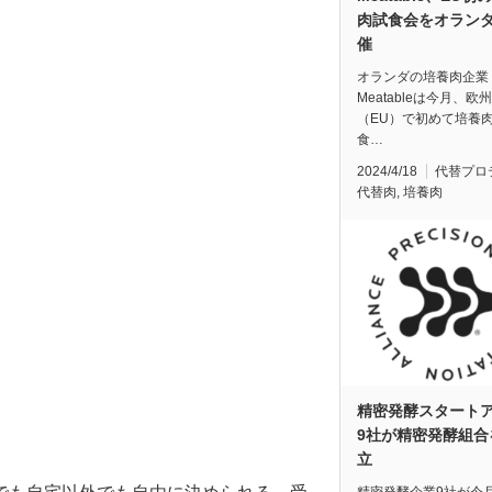
肉試食会をオラン
催
オランダの培養肉企業
Meatableは今月、欧
（EU）で初めて培養
食…
2024/4/18
代替プロ
代替肉
,
培養肉
精密発酵スタート
9社が精密発酵組合
立
精密発酵企業9社が今