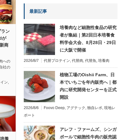
最新記事
培養肉など細胞性食品の研究
ブラン
者が集結｜第2回日本培養食
edが
料学会大会、8月28日・29日
の新商
に大阪で開催
2026/8/7
代替プロテイン
,
代替肉
,
代替魚
,
培養肉
肉への
自社の
植物工場のOishii Farm、日
本でいちごを年内販売へ｜都
テイン
,
内に研究開発センターを正式
開設
2026/8/6
Foovo Deep
,
アグテック
,
独自レポ
,
現地レ
ポート
アレフ・ファームズ、シンガ
ポールで細胞性牛肉の販売認
の培養