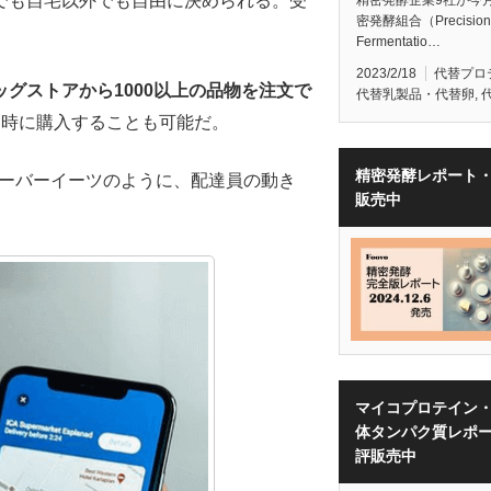
でも自宅以外でも自由に決められる。受
密発酵組合（Precision
Fermentatio…
2023/2/18
代替プロ
グストアから1000以上の品物を注文で
代替乳製品・代替卵
,
同時に購入することも可能だ。
精密発酵レポート
ウーバーイーツのように、配達員の動き
販売中
マイコプロテイン
体タンパク質レポ
評販売中