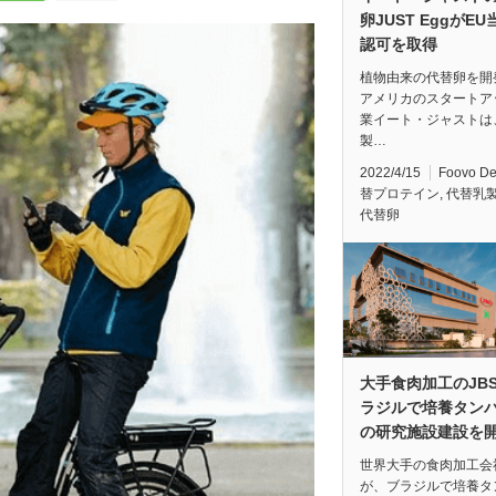
卵JUST EggがE
認可を取得
植物由来の代替卵を開
アメリカのスタートア
業イート・ジャストは
製…
2022/4/15
Foovo D
替プロテイン
,
代替乳
代替卵
大手食肉加工のJB
ラジルで培養タン
の研究施設建設を
世界大手の食肉加工会社
が、ブラジルで培養タ