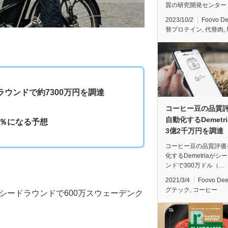
質の研究開発センター
2023/10/2
Foovo D
替プロテイン
,
代替肉
,
ラウンドで約7300万円を調達
コーヒー豆の品質
自動化するDemetr
7％になる予想
3億2千万円を調達
コーヒー豆の品質評価
化するDemetriaがシ
ンドで300万ドル（…
2021/3/4
Foovo De
グテック
,
コーヒー
シードラウンドで600万スウェーデンク