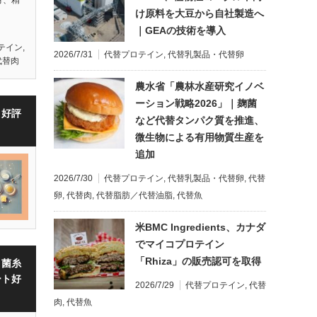
け原料を大豆から自社製造へ
｜GEAの技術を導入
テイン
,
2026/7/31
代替プロテイン
,
代替乳製品・代替卵
代替肉
農水省「農林水産研究イノベ
ーション戦略2026」｜麹菌
・好評
など代替タンパク質を推進、
微生物による有用物質生産を
追加
2026/7/30
代替プロテイン
,
代替乳製品・代替卵
,
代替
卵
,
代替肉
,
代替脂肪／代替油脂
,
代替魚
米BMC Ingredients、カナダ
でマイコプロテイン
「Rhiza」の販売認可を取得
・菌糸
ート好
2026/7/29
代替プロテイン
,
代替
肉
,
代替魚