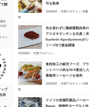
可を取得
ダで開
2026/8/4
代替プロテイン
,
培養
肉
州連合
肉の試
光を使わずに微細藻類由来の
アスタキサンチンを生産｜米
テイン
,
Kuehnle AgroSystemsがシ
リーズBで資金調達
2026/8/3
代替プロテイン
食肉加工の銀河フーズ、プラ
ントベース肉を50％配合した
業務用ソーセージを発売
2026/8/2
代替プロテイン
,
代替
アップ
肉
を設
ドイツの老舗乳製品メーカー
Bauer、植物性ヨーグルト向
月、精