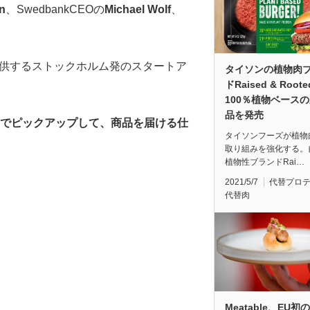
n
、SwedbankCEOの
Michael Wolf
、
提供するストックホルム発のスタートア
タイソンの植物肉
ドRaised & Root
100％植物ベース
品を発売
お店でピックアップして、商品を届ける仕
タイソンフーズが植物
取り組みを強化する。
植物性ブランドRai…
2021/5/7
代替プロ
代替肉
Meatable、EU初