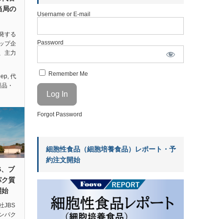
U当局の
Username or E-mail
発する
Password
ップ企
、主力
Remember Me
eep
,
代
製品・
Forgot Password
細胞性食品（細胞培養食品）レポート・予
約注文開始
S、ブ
パク質
開始
JBS
ンパク