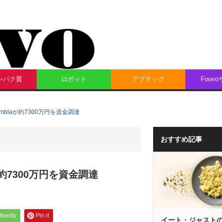
ンパク質
ロボット
アグテック
Foov
blaが約7300万円を資金調達
おすすめ記事
約7300万円を資金調達
feedly
Pin it
イート・ジャスト