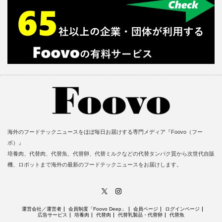
海外のフードテックニュースをほぼ毎日お届けする専門メディア『Foovo（フー
ボ）』
培養肉、代替肉、代替魚、代替卵、代替ミルクなどの代替タンパク質から次世代自販
機、ロボットまで海外の最新のフードテックニュースをお届けします。
X
Instagram
運営会社／運営者
会員制度「Foovo Deep」
会員ページ
ログインページ
広告サービス
培養肉
代替肉
代替乳製品・代替卵
代替魚