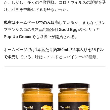
た。しかし、多くの企業同様、コロナウイルスの影響を受
け、計画を中断せざるを得なかった。
現在はホームページでのみ販売
しているが、まもなくサン
フランシスコの食料品宅配会社
Good Eggs
やシカゴの
Pop-Up Grocer
でも取扱いが開始される。
ホームページでは1本あたり
約350mLの2本入りを25ドル
で販売
している。味はマイルドとスパイシーの2種類。