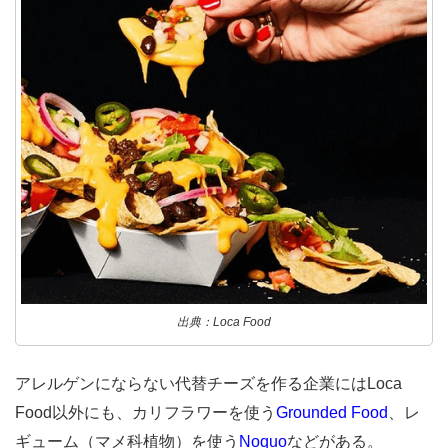
出典：Loca Food
アレルゲンにならない代替チーズを作る企業にはLoca
Food以外にも、カリフラワーを使う
Grounded Food
、レ
ギューム（マメ科植物）を使う
Noquo
などがある。