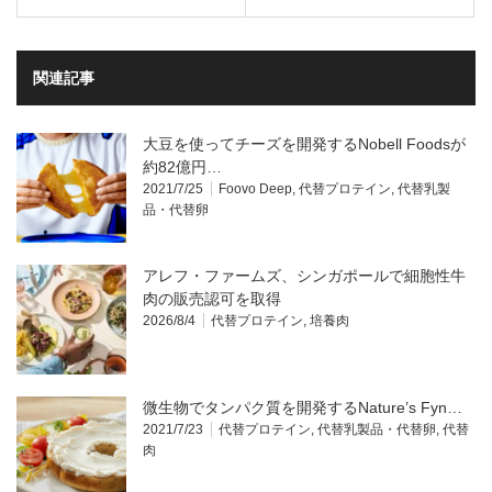
関連記事
大豆を使ってチーズを開発するNobell Foodsが
約82億円…
2021/7/25
Foovo Deep
,
代替プロテイン
,
代替乳製
品・代替卵
アレフ・ファームズ、シンガポールで細胞性牛
肉の販売認可を取得
2026/8/4
代替プロテイン
,
培養肉
微生物でタンパク質を開発するNature’s Fyn…
2021/7/23
代替プロテイン
,
代替乳製品・代替卵
,
代替
肉