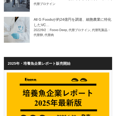
代替プロテイン
All G Foodsが約24億円を調達、細胞農業に特化
したVC…
2022/9/2
Foovo Deep
,
代替プロテイン
,
代替乳製品・
代替卵
,
代替肉
2025年・培養魚企業レポート販売開始