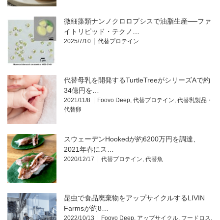
微細藻類ナンノクロロプシスで油脂生産──ファ
イトリピッド・テクノ…
2025/7/10
代替プロテイン
代替母乳を開発するTurtleTreeがシリーズAで約
34億円を…
2021/11/8
Foovo Deep
,
代替プロテイン
,
代替乳製品・
代替卵
スウェーデンHookedが約6200万円を調達、
2021年春にス…
2020/12/17
代替プロテイン
,
代替魚
昆虫で食品廃棄物をアップサイクルするLIVIN
Farmsが約8…
2022/10/13
Foovo Deep
,
アップサイクル
,
フードロス
,