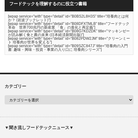
フードテックを理解するのに役立つ書籍
[wpap service=”with” type=”detail” id=”B0BS2L8H3S” title=”培養肉とは何
か？ (岩波ブックレット)”]
[wpap service=”with” type=”detail” id=”B08DFXTMLB” title=”フードテック
革命 世界700兆円の新産業 「食」の進化と再定義”]
[wpap service=”with” type=”detail” id=”B08G7KDZDK” title=”マッキンゼー
が読み解く食と農の未来 (日本経済新聞出版)”]
[wpap service=”with” type=”detail” id=”B082PDW2JM” title=”クリーンミー
ト 培養肉が世界を変える”]
[wpap service=”with” type=”detail” id=”B09SZC847J” title=”培養肉の入門
書: 趣味・興味・投資・事業の入り口に 培養肉シリーズ”]
カテゴリー
▼聞き流しフードテックニュース▼