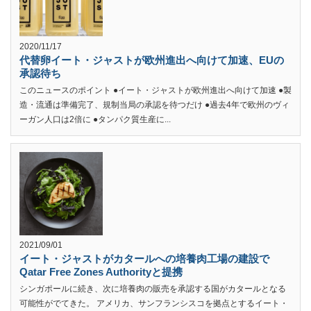
2020/11/17
代替卵イート・ジャストが欧州進出へ向けて加速、EUの
承認待ち
このニュースのポイント ●イート・ジャストが欧州進出へ向けて加速 ●製
造・流通は準備完了、規制当局の承認を待つだけ ●過去4年で欧州のヴィ
ーガン人口は2倍に ●タンパク質生産に...
2021/09/01
イート・ジャストがカタールへの培養肉工場の建設で
Qatar Free Zones Authorityと提携
シンガポールに続き、次に培養肉の販売を承認する国がカタールとなる
可能性がでてきた。 アメリカ、サンフランシスコを拠点とするイート・