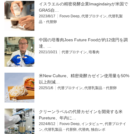
イスラエルの精密発酵企業Imagindairyが米国で
GRAS自…
2023/8/17
Foovo Deep
,
代替プロテイン
,
代替乳製
品・代替卵
中国の培養肉Joes Future Foodが約12億円を調
達、…
2021/10/21
代替プロテイン
,
培養肉
米New Culture、精密発酵カゼイン使用量を50%
以上削減…
2025/1/6
代替プロテイン
,
代替乳製品・代替卵
クリーンラベルの代替カゼインを開発する米
Pureture、年内に…
2024/8/12
Foovo Deep
,
インタビュー
,
代替プロテイ
ン
,
代替乳製品・代替卵
,
代替肉
,
独自レポ