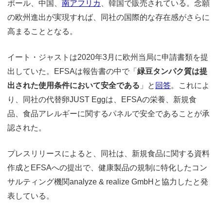
ポール、中国、
南アフリカ
、韓国で販売されている。念願
の欧州進出が実現すれば、同社の国際的な存在感がさらに
高まることとなる。
イート・ジャストは2020年3月に欧州当局に申請書類を提
出していた。EFSAは報告書の中で「
緑豆タンパク質は提
出された使用条件において安全である
」と
回答
。これによ
り、同社の代替卵JUST Eggは、EFSAの栄養、新規食
品、食品アレルギーに関するパネルで安全であることが承
認された。
プレスリリースによると、同社は、新規食品に関する資料
作成とEFSAへの提出で、健康製品の規制に特化したコン
サルティング機関analyze & realize GmbHと協力したと発
表している。