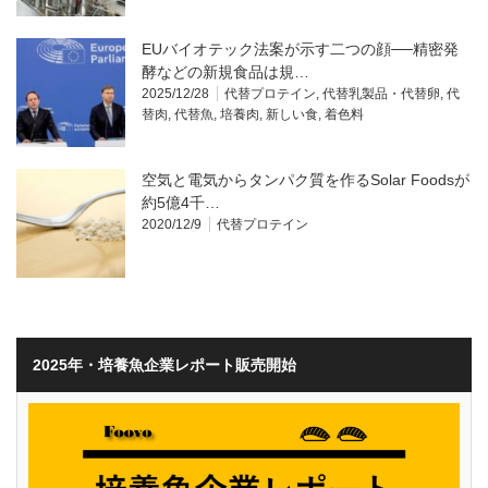
EUバイオテック法案が示す二つの顔──精密発
酵などの新規食品は規…
2025/12/28
代替プロテイン
,
代替乳製品・代替卵
,
代
替肉
,
代替魚
,
培養肉
,
新しい食
,
着色料
空気と電気からタンパク質を作るSolar Foodsが
約5億4千…
2020/12/9
代替プロテイン
2025年・培養魚企業レポート販売開始