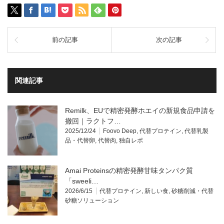
前の記事
次の記事
関連記事
Remilk、EUで精密発酵ホエイの新規食品申請を
撤回｜ラクトフ…
2025/12/24
Foovo Deep
,
代替プロテイン
,
代替乳製
品・代替卵
,
代替肉
,
独自レポ
Amai Proteinsの精密発酵甘味タンパク質
「sweeli…
2026/6/15
代替プロテイン
,
新しい食
,
砂糖削減・代替
砂糖ソリューション