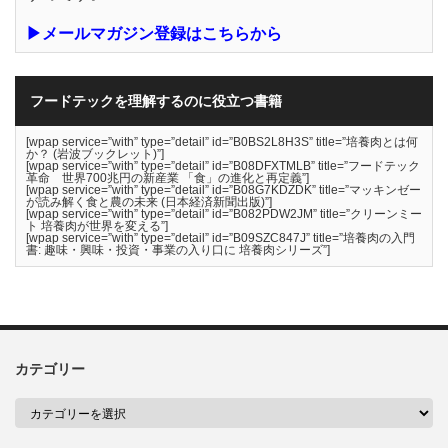
▶メールマガジン登録はこちらから
フードテックを理解するのに役立つ書籍
[wpap service=”with” type=”detail” id=”B0BS2L8H3S” title=”培養肉とは何
か？ (岩波ブックレット)”]
[wpap service=”with” type=”detail” id=”B08DFXTMLB” title=”フードテック
革命 世界700兆円の新産業 「食」の進化と再定義”]
[wpap service=”with” type=”detail” id=”B08G7KDZDK” title=”マッキンゼー
が読み解く食と農の未来 (日本経済新聞出版)”]
[wpap service=”with” type=”detail” id=”B082PDW2JM” title=”クリーンミー
ト 培養肉が世界を変える”]
[wpap service=”with” type=”detail” id=”B09SZC847J” title=”培養肉の入門
書: 趣味・興味・投資・事業の入り口に 培養肉シリーズ”]
カテゴリー