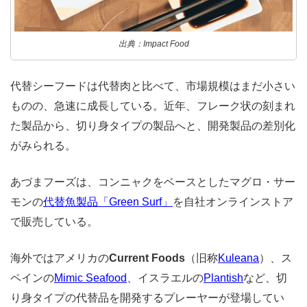
出典：Impact Food
代替シーフードは代替肉と比べて、市場規模はまだ小さい
ものの、急速に成長している。
近年、フレーク状の刻まれ
た製品から、切り身タイプの製品へと、開発製品の差別化
がみられる。
あづまフーズは、コンニャクをベースとしたマグロ・サー
モンの
代替魚製品「Green Surf」
を自社オンラインストア
で販売している。
海外ではアメリカの
Current Foods
（旧称
Kuleana
）、ス
ペインの
Mimic Seafood
、イスラエルの
Plantish
など、切
り身タイプの代替品を開発するプレーヤーが登場してい