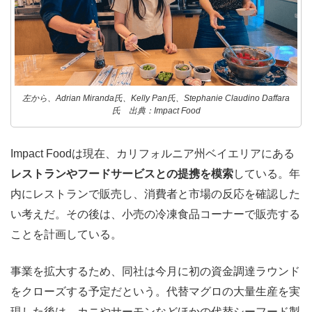
左から、Adrian Miranda氏、Kelly Pan氏、Stephanie Claudino Daffara
氏 出典：Impact Food
Impact Foodは現在、カリフォルニア州ベイエリアにある
レストランやフードサービスとの提携を模索
している。年
内にレストランで販売し、消費者と市場の反応を確認した
い考えだ。その後は、小売の冷凍食品コーナーで販売する
ことを計画している。
事業を拡大するため、同社は今月に初の資金調達ラウンド
をクローズする予定だという。代替マグロの大量生産を実
現した後は、カニやサーモンなどほかの代替シーフード製