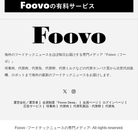
海外のフードテックニュースをほぼ毎日お届けする専門メディア『Foovo（フー
ボ）』
培養肉、代替肉、代替魚、代替卵、代替ミルクなどの代替タンパク質から次世代自販
機、ロボットまで海外の最新のフードテックニュースをお届けします。
X
Instagram
運営会社／運営者
会員制度「Foovo Deep」
会員ページ
ログインページ
広告サービス
培養肉
代替肉
代替乳製品・代替卵
代替魚
Foovo -フードテックニュースの専門メディア-
All rights reserved.