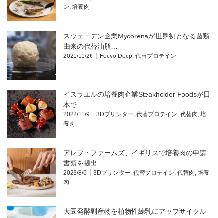
ン
,
培養肉
スウェーデン企業Mycorenaが世界初となる菌類
由来の代替油脂…
2021/11/26
Foovo Deep
,
代替プロテイン
イスラエルの培養肉企業Steakholder Foodsが日
本で…
2022/11/9
3Dプリンター
,
代替プロテイン
,
代替肉
,
培
養肉
アレフ・ファームズ、イギリスで培養肉の申請
書類を提出
2023/8/6
3Dプリンター
,
代替プロテイン
,
代替肉
,
培養
肉
大豆発酵副産物を植物性練乳にアップサイクル