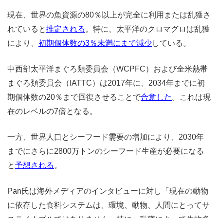
現在、世界の魚資源の80％以上が完全に利用または乱獲さ
れていると
推定される
。特に、太平洋のクロマグロは乱獲
により、
初期個体数の3％未満にまで減少
している。
中西部太平洋まぐろ類委員会（WCPFC）および全米熱帯
まぐろ類委員会（IATTC）は2017年に、2034年までに初
期個体数の20％まで回復させることで
合意した
。これは現
在のレベルの7倍となる。
一方、世界人口とシーフード需要の増加により、2030年
までにさらに2800万トンのシーフード生産が必要になる
と
予想される
。
Pan氏は海外メディアのインタビューに対し「現在の動物
に依存した食料システムは、環境、動物、人間にとってサ