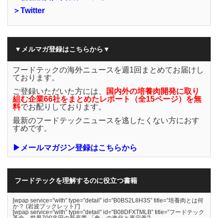
＞Twitter
▼メルマガ登録はこちらから▼
フードテックの海外ニュースを週1回まとめてお届けし
ております。
ご登録いただいた方には、
国内外の培養肉開発に取り
組む企業66社をまとめたレポート（全15ページ）を無
料
でお配りしております。
最新のフードテックニュースを逃したくない方におす
すめです。
▶メールマガジン登録はこちらから
フードテックを理解するのに役立つ書籍
[wpap service=”with” type=”detail” id=”B0BS2L8H3S” title=”培養肉とは何
か？ (岩波ブックレット)”]
[wpap service=”with” type=”detail” id=”B08DFXTMLB” title=”フードテック
革命 世界700兆円の新産業 「食」の進化と再定義”]