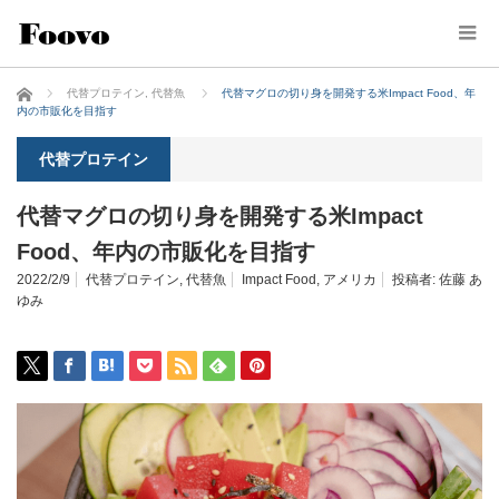
ホーム
代替プロテイン
,
代替魚
代替マグロの切り身を開発する米Impact Food、年
内の市販化を目指す
代替プロテイン
代替マグロの切り身を開発する米Impact
Food、年内の市販化を目指す
2022/2/9
代替プロテイン
,
代替魚
Impact Food
,
アメリカ
投稿者:
佐藤 あ
ゆみ