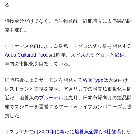
る。
植物成分だけでなく、微生物発酵、細胞培養による製品開
発も進む。
バイオマス発酵により白身魚、マグロの切り身を開発する
Aqua Cultured Foods
は昨年、
スイスのミグロスと締結
、
年内の市販化を目指している。
細胞培養によるサーモンを開発する
WildType
は大衆向け
レストランと提携を発表、アメリカでの培養魚市販化も間
近だ。
培養魚の
ブルーナル
は先月、日本市場向けの製品開
発でスシローを運営するフード＆ライフカンパニーズと提
携した。
イスラエルでは
2021年に新たに培養魚企業が4社登場
した