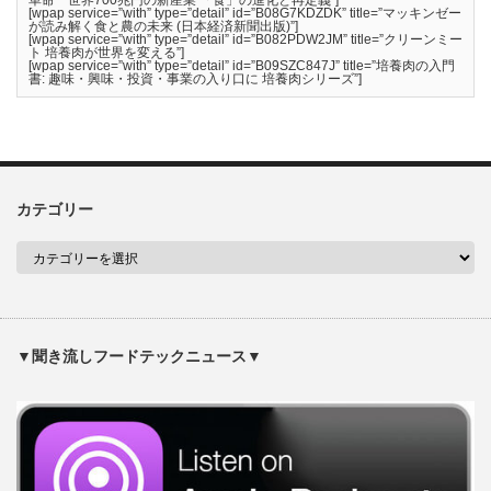
[wpap service=”with” type=”detail” id=”B08G7KDZDK” title=”マッキンゼー
が読み解く食と農の未来 (日本経済新聞出版)”]
[wpap service=”with” type=”detail” id=”B082PDW2JM” title=”クリーンミー
ト 培養肉が世界を変える”]
[wpap service=”with” type=”detail” id=”B09SZC847J” title=”培養肉の入門
書: 趣味・興味・投資・事業の入り口に 培養肉シリーズ”]
カテゴリー
▼聞き流しフードテックニュース▼