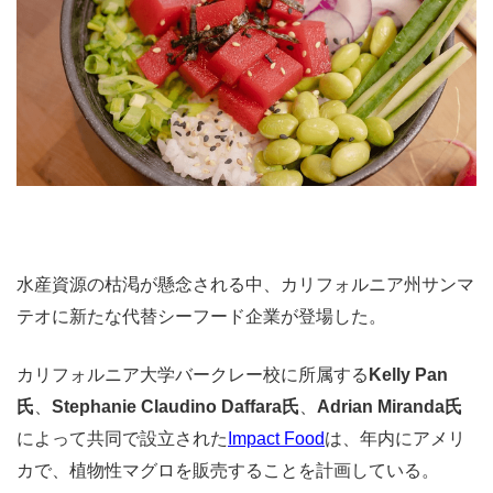
水産資源の枯渇が懸念される中、カリフォルニア州サンマ
テオに新たな代替シーフード企業が登場した。
カリフォルニア大学バークレー校に所属する
Kelly Pan
氏
、
Stephanie Claudino Daffara氏
、
Adrian Miranda氏
によって共同で設立された
Impact Food
は、年内にアメリ
カで、植物性マグロを販売することを計画している。