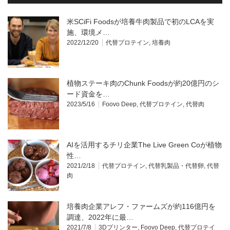
米SCiFi Foodsが培養牛肉製品で初のLCAを実
施、環境メ…
2022/12/20
代替プロテイン
,
培養肉
植物ステーキ肉のChunk Foodsが約20億円のシ
ード資金を…
2023/5/16
Foovo Deep
,
代替プロテイン
,
代替肉
AIを活用するチリ企業The Live Green Coが植物
性…
2021/2/18
代替プロテイン
,
代替乳製品・代替卵
,
代替
肉
培養肉企業アレフ・ファームズが約116億円を
調達、2022年に最…
2021/7/8
3Dプリンター
,
Foovo Deep
,
代替プロテイ