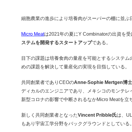
細胞農業の進歩により培養肉がスーパーの棚に並ぶ
Micro Meat
は2021年の夏にY Combinatorの出資
ステムを開発するスタートアップ
である。
目下の課題は培養食肉の量産を可能とするシステム
めの課題を解決して量産化の実現を目指している。
共同創業者でありCEOの
Anne-Sophie Mertgen博
ディカルのエンジニアであり、メキシコのモンテレ
新型コロナの影響で中断されるなかMicro Meatを
新しく共同創業者となった
Vincent Pribble氏
は、UL
もあり宇宙工学分野をバックグラウンドとしている