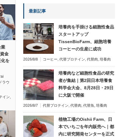
最新記事
培養肉を手掛ける細胞性食品
スタートアップ
TissenBioFarm、細胞培養
企業
コーヒーの生産に成功
の資金
2026/8/8
コーヒー
,
代替プロテイン
,
代替肉
,
培養肉
販化を
培養肉など細胞性食品の研究
ai
者が集結｜第2回日本培養食
ードラウ
料学会大会、8月28日・29日
に大阪で開催
テイン
,
2026/8/7
代替プロテイン
,
代替肉
,
代替魚
,
培養肉
植物工場のOishii Farm、日
本でいちごを年内販売へ｜都
内に研究開発センターを正式