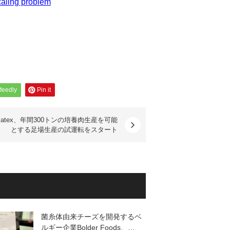
caling problem
feedly
Pin it
elatex、年間300トンの培養肉生産を可能
とする足場生産の試運転をスタート
菌糸体由来チーズを開発するベ
ルギー企業Bolder Foods、…