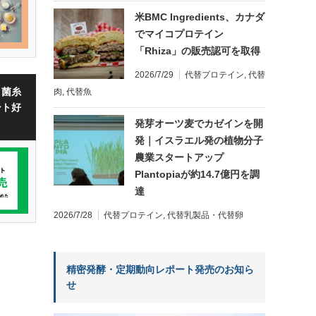
米BMC Ingredients、カナダ
でマイコプロテイン
「Rhiza」の販売認可を取得
2026/7/29
代替プロテイン
,
代替
・菌糸
肉
,
代替魚
ート好
発芽オーツ麦でカゼインを開
発｜イスラエル発の植物分子
農業スタートアップ
Plantopiaが約14.7億円を調
達
2026/7/28
代替プロテイン
,
代替乳製品・代替卵
精密発酵・定期動向レポート発売のお知ら
せ