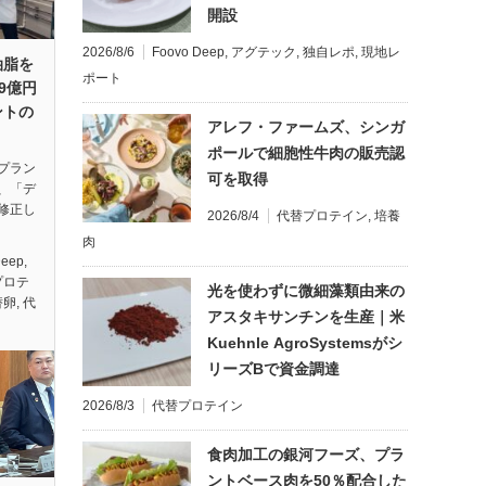
開設
2026/8/6
Foovo Deep
,
アグテック
,
独自レポ
,
現地レ
油脂を
ポート
.9億円
ントの
アレフ・ファームズ、シンガ
ポールで細胞性牛肉の販売認
プラン
可を取得
、「デ
修正し
2026/8/4
代替プロテイン
,
培養
肉
Deep
,
プロテ
光を使わずに微細藻類由来の
替卵
,
代
アスタキサンチンを生産｜米
Kuehnle AgroSystemsがシ
リーズBで資金調達
2026/8/3
代替プロテイン
食肉加工の銀河フーズ、プラ
ントベース肉を50％配合した