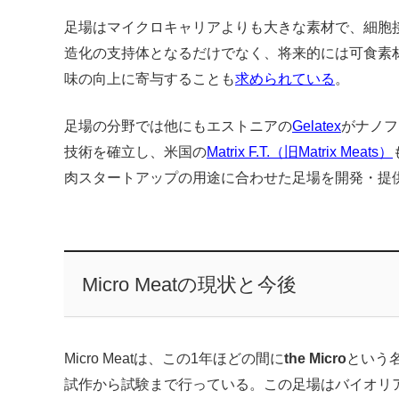
足場はマイクロキャリアよりも大きな素材で、細胞
造化の支持体となるだけでなく、将来的には可食素
味の向上に寄与することも
求められている
。
足場の分野では他にもエストニアの
Gelatex
がナノフ
技術を確立し、米国の
Matrix F.T.（旧Matrix Meats）
肉スタートアップの用途に合わせた足場を開発・提
Micro Meatの現状と今後
Micro Meatは、この1年ほどの間に
the Micro
という
試作から試験まで行っている。この足場はバイオリ