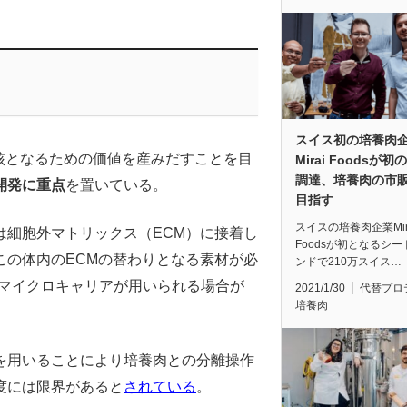
スイス初の培養肉
の中核となるための価値を産みだすことを目
Mirai Foodsが初
調達、培養肉の市
開発に重点
を置いている。
目指す
スイスの培養肉企業Mir
は細胞外マトリックス（ECM）に接着し
Foodsが初となるシ
この体内のECMの替わりとなる素材が必
ンドで210万スイス…
ズのマイクロキャリアが用いられる場合が
2021/1/30
代替プロ
培養肉
を用いることにより培養肉との分離操作
度には限界があると
されている
。