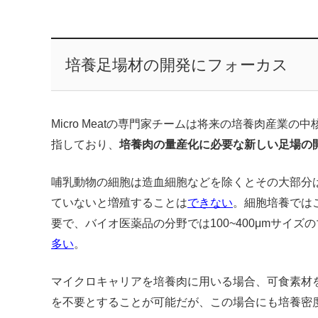
培養足場材の開発にフォーカス
Micro Meatの専門家チームは将来の培養肉産業
指しており、
培養肉の量産化に必要な新しい足場の
哺乳動物の細胞は造血細胞などを除くとその大部分
ていないと増殖することは
できない
。細胞培養では
要で、バイオ医薬品の分野では100~400μmサイ
多い
。
マイクロキャリアを培養肉に用いる場合、可食素材
を不要とすることが可能だが、この場合にも培養密