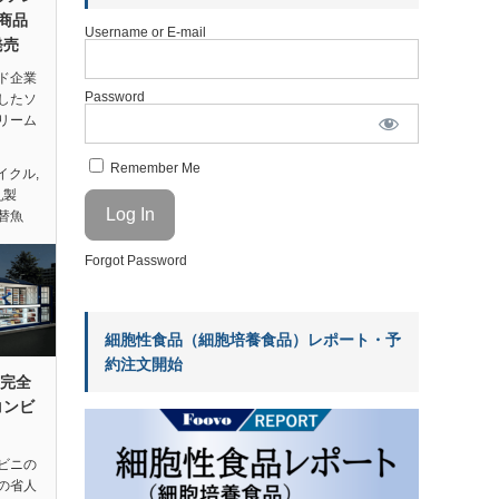
”商品
Username or E-mail
発売
ド企業
Password
したソ
リーム
Remember Me
イクル
,
乳製
替魚
Forgot Password
細胞性食品（細胞培養食品）レポート・予
約注文開始
る完全
コンビ
ビニの
の省人