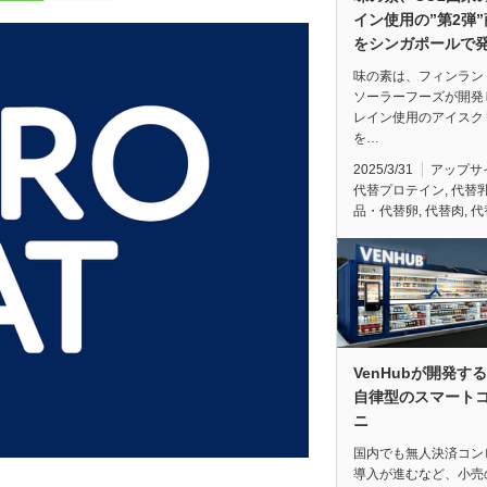
イン使用の”第2弾
をシンガポールで
味の素は、フィンラン
ソーラーフーズが開発
レイン使用のアイスク
を…
2025/3/31
アップサ
代替プロテイン
,
代替
品・代替卵
,
代替肉
,
代
VenHubが開発す
自律型のスマート
ニ
国内でも無人決済コン
導入が進むなど、小売