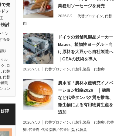
野で先
業務用ソーセージを発売
ードテ
2026/8/2
代替プロテイン
,
代替
工
肉
行検討
ーキン
ドイツの老舗乳製品メーカー
する鈴
Bauer、植物性ヨーグルト向
）撮影…
け原料を大豆から自社製造へ
｜GEAの技術を導入
イクル
,
ック
,
ロ
2026/7/31
代替プロテイン
,
代替乳製品・代替卵
ン
,
代替
肉
,
代替
農水省「農林水産研究イノベ
砂糖削
ション
ーション戦略2026」｜麹菌
など代替タンパク質を推進、
微生物による有用物質生産を
・好評
追加
2026/7/30
代替プロテイン
,
代替乳製品・代替卵
,
代替
卵
,
代替肉
,
代替脂肪／代替油脂
,
代替魚