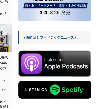
る。数
ep
,
リ
▼聞き流しフードテックニュース▼
色着色
oma
化の
く
・アル
を活用
ep
,
イ
着色料