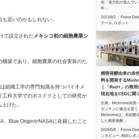
化・省力化が進んでい
年…
2023/8/2
Foovo De
日も近いのかもしれない。
テール
,
ロボット
を受けて設立された
メキシコ初の細胞農業シ
の構築であり、細胞農業の社会実装のた
精密発酵由来の赤
料を開発するMichr
士
は組織工学の専門知識を持つバイオメ
｜「Red+」の商用
現在地をCEOに聞
イ工科大学でのポスドクとしての研究が
出典：Michroma米国
立ち上げた。
ゼンチンに拠点を置く
Michromaは、糸状菌
A、Blue OriginやNASAに在籍したこと
した精密発酵…
。
2026/5/8
Foovo De
ンタビュー
,
独自レポ
,