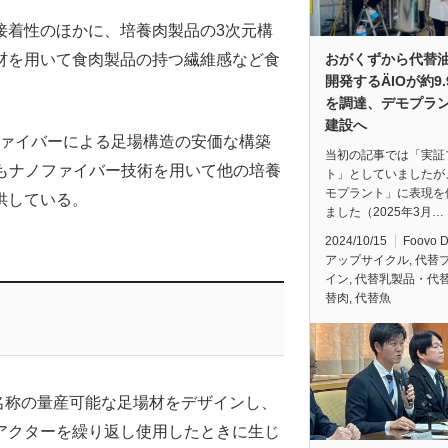
接着性のほかに、培養肉製品の3次元構
おがくずから代替
材を用いて食肉製品の持つ繊維感など食
開発するÄIOが約9
を調達、デモプラ
建設へ
ァイバーによる足場構造の安価な構築
当初の記事では「実証
もナノファイバー技術を用いて他の培養
ト」としていましたが
モプラント」に表現を
供している。
ました（2025年3月…
2024/10/15
Foovo 
アップサイクル
,
代替
イン
,
代替乳製品・代
替肉
,
代替魚
名称の量産可能な足場材をデザインし、
アクターを繰り返し使用したときに生じ