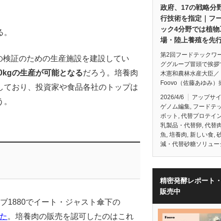
政府、17の戦略分
行技術を指定｜フ
ック4分野では植物
る。
場・陸上養殖を先
第2回フードテックワ
技術の検証のための生産施設を建設してい
ググループ冒頭で挨拶
0kgの生産が可能となる
だろう。培養肉
木憲和農林水産大臣／
Foovo（佐藤あゆみ
しており、投資家や食品各社のトップは
2026/4/6
アップサ
う。
ゲノム編集
,
フードテ
ボット
,
代替プロテイ
乳製品・代替卵
,
代替
魚
,
培養肉
,
新しい食
,
減・代替砂糖ソリュー
精密発酵レポート
販売中
ラブ1880でイート・ジャスト傘下の
た
。培養肉の販売を認可したのはこれ