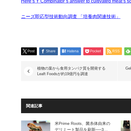
Here’s Y Combinator’s answer to cultivated meat’s s
ニーズ即応型技術動向調査 「培養肉関連技術」
Post
Share
Hatena
Pocket
RSS
植物の葉から食用タンパク質を開発する
G
Leaft Foodsが約19億円を調達
関連記事
米Prime Roots、菌糸体由来の
デリミート製品を刷新──3…