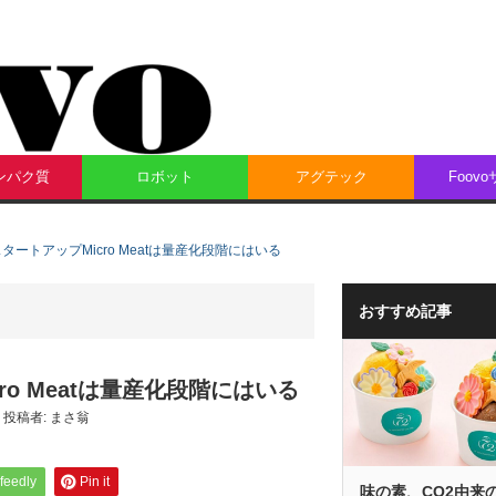
ンパク質
ロボット
アグテック
Foov
ートアップMicro Meatは量産化段階にはいる
おすすめ記事
o Meatは量産化段階にはいる
投稿者:
まさ翁
feedly
Pin it
味の素、CO2由来