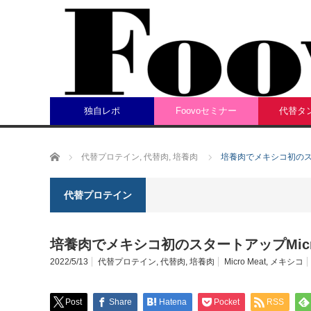
独自レポ
Foovoセミナー
代替タ
ホーム
代替プロテイン
,
代替肉
,
培養肉
培養肉でメキシコ初のスタ
代替プロテイン
培養肉でメキシコ初のスタートアップMicr
2022/5/13
代替プロテイン
,
代替肉
,
培養肉
Micro Meat
,
メキシコ
Post
Share
Hatena
Pocket
RSS