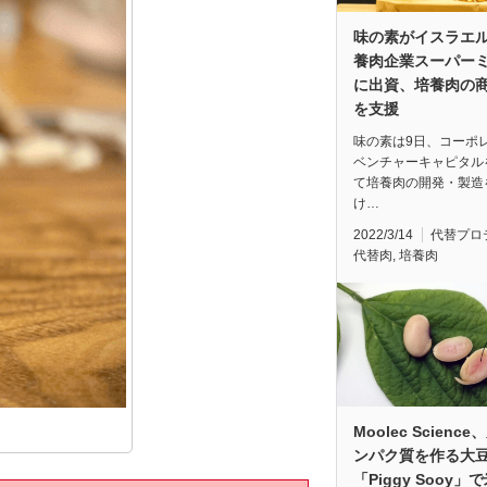
味の素がイスラエ
養肉企業スーパー
に出資、培養肉の
を支援
味の素は9日、コーポ
ベンチャーキャピタル
て培養肉の開発・製造
け…
2022/3/14
代替プロ
代替肉
,
培養肉
Moolec Scienc
ンパク質を作る大
「Piggy Sooy」