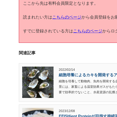
ここから先は有料会員限定となります。
読まれたい方は
こちらのページ
から会員登録をお
すでに登録されている方は
こちらのページ
からロ
関連記事
2022/02/14
細胞培養によるカキを開発するアメリカ
細胞を培養して動物肉、魚肉を開発する
景には、家畜による温室効果ガスがもた
要で効率的でないこと、水産資源の乱獲と高
2023/12/08
EFISHient Proteinが