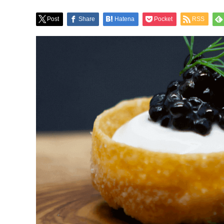
Post
Share
Hatena
Pocket
RSS