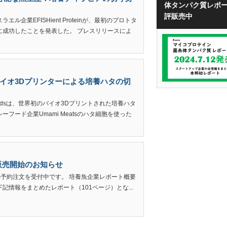
体タンパク質レポ
評販売中
企業EFISHient Proteinが、最初のプロトタ
に成功したことを発表した。 プレスリリースによ
界初のバイオ3Dプリンターによる培養ハタの切
 Foodsは、世界初のバイオ3Dプリントされた培養ハタ
フード企業Umami Meatsのハタ細胞を使った
販売開始のお知らせ
新版の予約注文を受付中です。 培養魚企業レポート概要
情報をまとめたレポート（101ページ）とな...