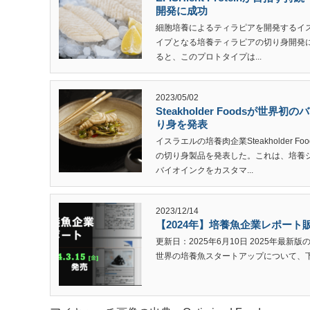
開発に成功
細胞培養によるティラピアを開発するイスラエル
イプとなる培養ティラピアの切り身開発
ると、このプロトタイプは...
2023/05/02
Steakholder Foodsが世
り身を発表
イスラエルの培養肉企業Steakholder
の切り身製品を発表した。これは、培養シー
バイオインクをカスタマ...
2023/12/14
【2024年】培養魚企業レポート
更新日：2025年6月10日 2025年最
世界の培養魚スタートアップについて、下記