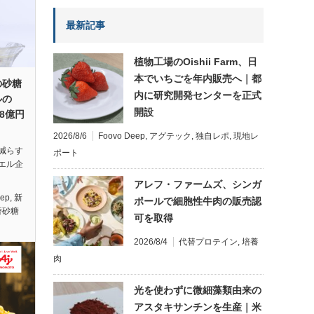
最新記事
植物工場のOishii Farm、日
本でいちごを年内販売へ｜都
の砂糖
内に研究開発センターを正式
ルの
開設
8.8億円
2026/8/6
Foovo Deep
,
アグテック
,
独自レポ
,
現地レ
減らす
ポート
エル企
アレフ・ファームズ、シンガ
eep
,
新
ポールで細胞性牛肉の販売認
替砂糖
可を取得
2026/8/4
代替プロテイン
,
培養
肉
光を使わずに微細藻類由来の
アスタキサンチンを生産｜米