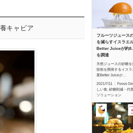
培養キャビア
フルーツジュース
を減らすイスラエ
Better Juiceが約
を調達
天然ジュースの砂糖を
技術を開発するイスラ
業Better Juiceが…
2021/7/11
Foovo D
しい食
,
砂糖削減・代
ソリューション