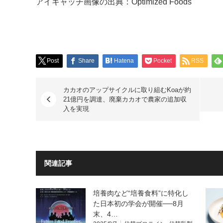
アイキャッチ画像の出典：Optimized Foods
Post
Share
Hatena
Pocket
RSS
カカオのアップサイクルに取り組むKoaが約
21億円を調達、廃棄カカオで農家の追加収
入を実現
関連記事
培養肉など“培養食料”に特化し
た日本初の学会が開催──8月
末、4…