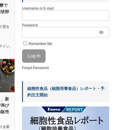
発酵で
Username or E-mail
液状卵
Password
ク質を
…
Remember Me
テイン
,
Forgot Password
細胞性食品（細胞培養食品）レポート・予
約注文開始
ト、新
で再び
の販売
ク企業