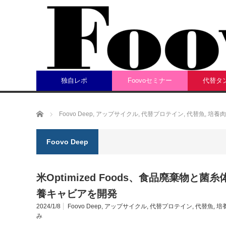
独自レポ
Foovoセミナー
代替タ
ホーム
Foovo Deep
,
アップサイクル
,
代替プロテイン
,
代替魚
,
培養肉
Foovo Deep
米Optimized Foods、食品廃棄物
養キャビアを開発
2024/1/8
Foovo Deep
,
アップサイクル
,
代替プロテイン
,
代替魚
,
培
み