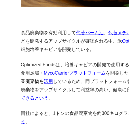
食品廃棄物を有効利用して
代替パーム油
、
代替メチ
どを開発するアップサイクルが確認される中、米
Op
細胞培養キャビアを開発している。
Optimized Foodsは、培養キャビアの開発で
食用足場・
MycoCarrierプラットフォーム
を開発した
業廃棄物を
活用
しているため、同プラットフォーム
廃棄物をアップサイクルして利益率の高い、健康に
できるという
。
同社によると、1トンの食品廃棄物を約300キログ
う
。