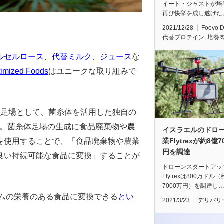
イート・ジャストが培
再び快挙を成し遂げた
2021/12/28
Foovo 
代替プロテイン
,
培養
ルセルロース
、
代替ミルク
、
ジュース
な
timized Foods
はユニークな取り組みで
使用する足場として、菌糸体を活用した独自の
。菌糸体足場の生成に食品廃棄物や
農
イスラエルのドロ
を使用することで、「食品廃棄物や農業
業Flytrexが約8億7
円を調達
良い持続可能な食品に変換」することが
ドローンスタートアッ
Flytrexは800万ドル
7000万円）を調達し
ラムの栄養のある食品に変換できる
とい
2021/3/23
デリバリ