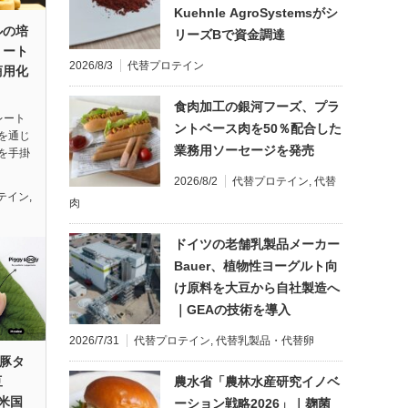
Kuehnle AgroSystemsがシ
ルの培
リーズBで資金調達
ミート
2026/8/3
代替プロテイン
商用化
食肉加工の銀河フーズ、プラ
レート
ントベース肉を50％配合した
を通じ
業務用ソーセージを発売
を手掛
2026/8/2
代替プロテイン
,
代替
テイン
,
肉
ドイツの老舗乳製品メーカー
Bauer、植物性ヨーグルト向
け原料を大豆から自社製造へ
｜GEAの技術を導入
2026/7/31
代替プロテイン
,
代替乳製品・代替卵
e、豚タ
農水省「農林水産研究イノベ
豆
で米国
ーション戦略2026」｜麹菌