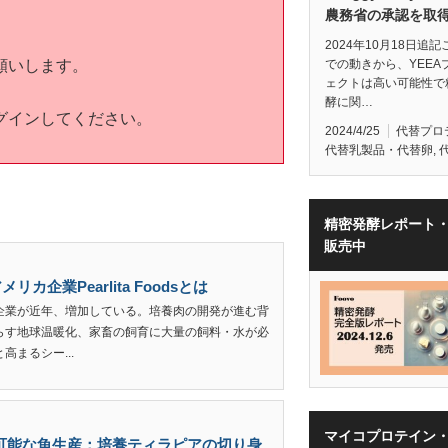
農務省の承認を取
2024年10月18日追
願いします。
での動きから、YEEA
ェクトは高い可能性で
酵に関…
グインしてください。
2024/4/25
代替プロ
代替乳製品・代替卵
,
精密発酵レポート
販売中
企業Pearlita Foodsとは
企業が近年、増加している。培養肉の開発が進む背
らす地球温暖化、家畜の飼育に大量の飼料・水が必
まるシー...
マイコプロテイン
目指す持続可能な魚生産：培養ティラピアの切り身