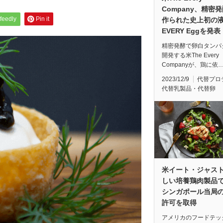
Company、精密
feedly
Pin it
作られた史上初の
EVERY Eggを発表
精密発酵で卵白タンパ
開発する米The Every
Companyが、鶏に依
2023/12/9
代替プロ
代替乳製品・代替卵
米イート・ジャス
しい培養鶏肉製品
シンガポール当局
許可を取得
アメリカのフードテッ