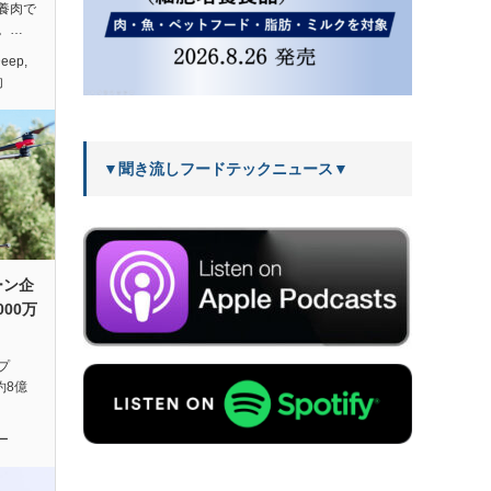
養肉で
。…
Deep
,
肉
▼聞き流しフードテックニュース▼
ーン企
000万
プ
（約8億
…
ー