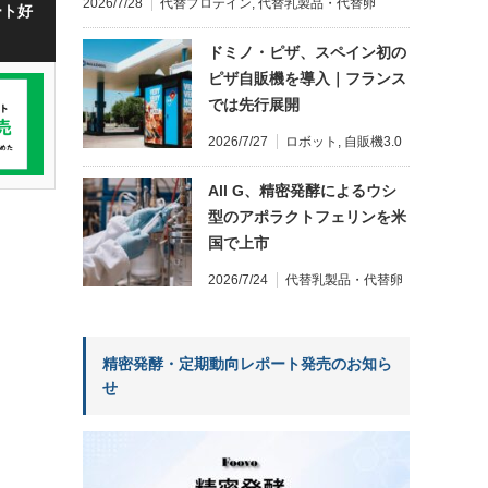
2026/7/28
代替プロテイン
,
代替乳製品・代替卵
ート好
ドミノ・ピザ、スペイン初の
ピザ自販機を導入｜フランス
では先行展開
2026/7/27
ロボット
,
自販機3.0
All G、精密発酵によるウシ
型のアポラクトフェリンを米
国で上市
2026/7/24
代替乳製品・代替卵
精密発酵・定期動向レポート発売のお知ら
せ