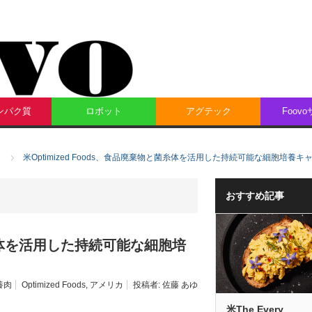
ンパク質
ロボット
アグテック
Foov
米Optimized Foods、食品廃棄物と菌糸体を活用した持続可能な細胞培養
おすすめ記事
と菌糸体を活用した持続可能な細胞培
養肉
Optimized Foods
,
アメリカ
投稿者:
佐藤 あゆ
米The Every