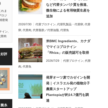
得
など代替タンパク質を推進、
微生物による有用物質生産を
記これま
プロジ
追加
精密発
2026/7/30
代替プロテイン
,
代替乳製品・代替卵
,
代替
卵
,
代替肉
,
代替脂肪／代替油脂
,
代替魚
テイン
,
代替肉
米BMC Ingredients、カナダ
でマイコプロテイン
「Rhiza」の販売認可を取得
・好評
2026/7/29
代替プロテイン
,
代替
肉
,
代替魚
発芽オーツ麦でカゼインを開
発｜イスラエル発の植物分子
農業スタートアップ
Plantopiaが約14.7億円を調
達
・菌糸