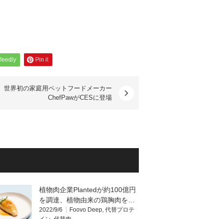
feedly
Pin it
世界初の家庭用ペットフードメーカー
ChefPawがCESに登場
植物肉企業Plantedが約100億円
を調達、植物由来の鶏胸肉を…
2022/9/6
Foovo Deep
,
代替プロテ
イン
,
代替肉