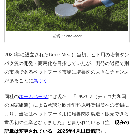
出典：Bene Meat
2020年に設立されたBene Meatは当初、ヒト用の培養タン
パク質の開発・商用化を目指していたが、開発の過程で別
の市場であるペットフード市場に培養肉の大きなチャンス
があることに
気づく
。
同社の
ホームページ
には現在、「ÚKZÚZ（チェコ共和国
の国家組織）による承認と欧州飼料原料登録簿への登録に
より、当社はペットフード用に培養肉を製造・販売できる
世界初の企業となりました」と書かれている（注：
現在の
記載は変更されている 2025年4月11日追記
）。