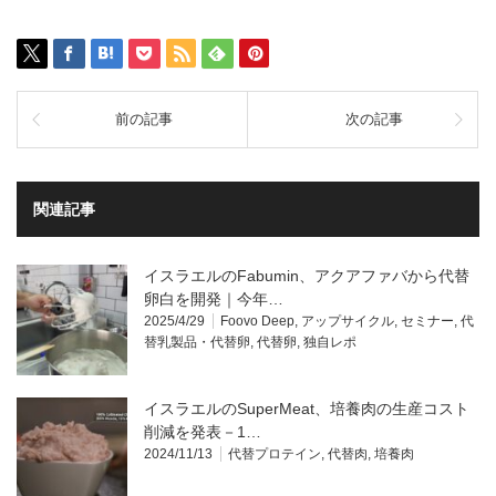
前の記事
次の記事
関連記事
イスラエルのFabumin、アクアファバから代替
卵白を開発｜今年…
2025/4/29
Foovo Deep
,
アップサイクル
,
セミナー
,
代
替乳製品・代替卵
,
代替卵
,
独自レポ
イスラエルのSuperMeat、培養肉の生産コスト
削減を発表－1…
2024/11/13
代替プロテイン
,
代替肉
,
培養肉