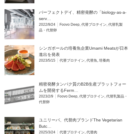
パーフェクトデイ、精密発酵の「biology-as-a-
serv…
2022/9/24
Foovo Deep
,
代替プロテイン
,
代替乳製
品・代替卵
シンガポールの培養魚企業Umami Meatsが日本
進出を発表
2023/5/15
代替プロテイン
,
代替魚
,
培養肉
精密発酵タンパク質のB2B生産プラットフォー
ムを開発するFerm…
2023/2/9
Foovo Deep
,
代替プロテイン
,
代替乳製品・
代替卵
ユニリーバ、代替肉ブランドThe Vegetarian
Butc…
2025/3/24
代替プロテイン
,
代替肉