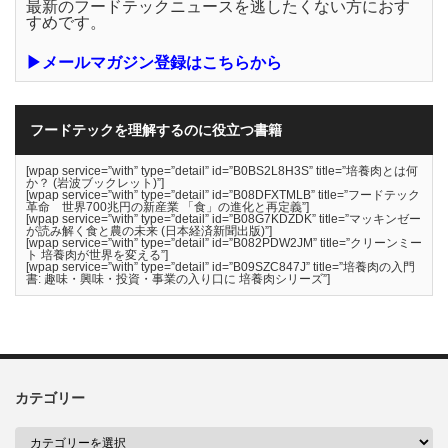
最新のフードテックニュースを逃したくない方におす
すめです。
▶メールマガジン登録はこちらから
フードテックを理解するのに役立つ書籍
[wpap service=”with” type=”detail” id=”B0BS2L8H3S” title=”培養肉とは何
か？ (岩波ブックレット)”]
[wpap service=”with” type=”detail” id=”B08DFXTMLB” title=”フードテック
革命 世界700兆円の新産業 「食」の進化と再定義”]
[wpap service=”with” type=”detail” id=”B08G7KDZDK” title=”マッキンゼー
が読み解く食と農の未来 (日本経済新聞出版)”]
[wpap service=”with” type=”detail” id=”B082PDW2JM” title=”クリーンミー
ト 培養肉が世界を変える”]
[wpap service=”with” type=”detail” id=”B09SZC847J” title=”培養肉の入門
書: 趣味・興味・投資・事業の入り口に 培養肉シリーズ”]
カテゴリー