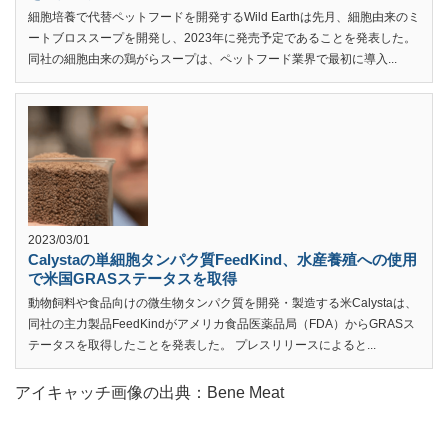
細胞培養で代替ペットフードを開発するWild Earthは先月、細胞由来のミ
ートブロススープを開発し、2023年に発売予定であることを発表した。
同社の細胞由来の鶏がらスープは、ペットフード業界で最初に導入...
2023/03/01
Calystaの単細胞タンパク質FeedKind、水産養殖への使用
で米国GRASステータスを取得
動物飼料や食品向けの微生物タンパク質を開発・製造する米Calystaは、
同社の主力製品FeedKindがアメリカ食品医薬品局（FDA）からGRASス
テータスを取得したことを発表した。 プレスリリースによると...
アイキャッチ画像の出典：Bene Meat