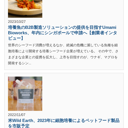
2023/10/27
培養魚のB2B製造ソリューションの提供を目指すUmami
Bioworks、年内にシンガポールで申請へ【創業者インタ
ビュー】
世界のシーフード消費が増えるなか、絶滅の危機に瀕している魚種を細
胞培養により開発する培養シーフード企業が増えている。 その中で、さ
まざまな企業との提携を拡大し、上市を目指すのが、ウナギ、マグロを
開発するシン...
2022/11/07
米Wild Earth、2023年に細胞培養によるペットフード製品
を市販予定