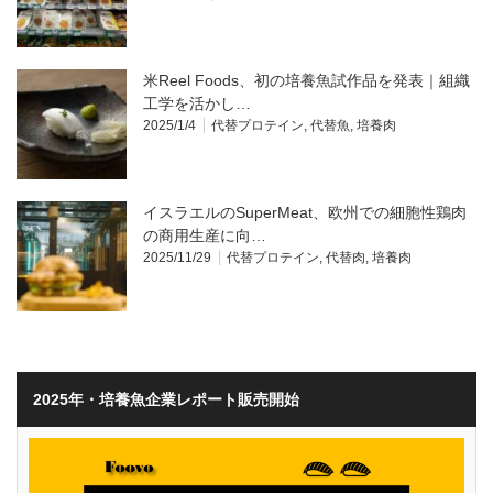
米Reel Foods、初の培養魚試作品を発表｜組織
工学を活かし…
2025/1/4
代替プロテイン
,
代替魚
,
培養肉
イスラエルのSuperMeat、欧州での細胞性鶏肉
の商用生産に向…
2025/11/29
代替プロテイン
,
代替肉
,
培養肉
2025年・培養魚企業レポート販売開始