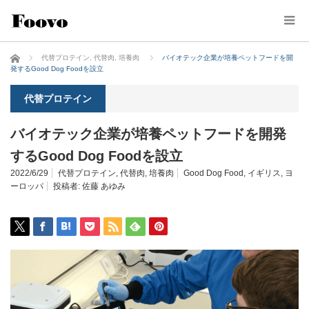
ホーム
代替プロテイン
,
代替肉
,
培養肉
バイオテック企業が培養ペットフードを開
発するGood Dog Foodを設立
代替プロテイン
バイオテック企業が培養ペットフードを開発
するGood Dog Foodを設立
2022/6/29
代替プロテイン
,
代替肉
,
培養肉
Good Dog Food
,
イギリス
,
ヨ
ーロッパ
投稿者:
佐藤 あゆみ