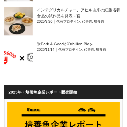
インテグリカルチャー、アヒル由来の細胞培養
食品の試作品を発表－官…
2025/3/20
代替プロテイン
,
代替肉
,
培養肉
米Fork & GoodがOrbillion Bioを…
2025/11/14
代替プロテイン
,
代替肉
,
培養肉
2025年・培養魚企業レポート販売開始