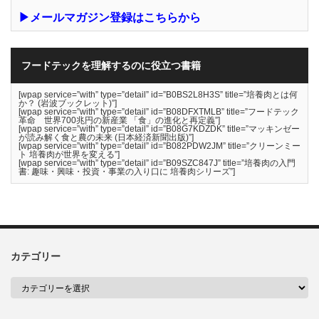
▶メールマガジン登録はこちらから
フードテックを理解するのに役立つ書籍
[wpap service=”with” type=”detail” id=”B0BS2L8H3S” title=”培養肉とは何
か？ (岩波ブックレット)”]
[wpap service=”with” type=”detail” id=”B08DFXTMLB” title=”フードテック
革命 世界700兆円の新産業 「食」の進化と再定義”]
[wpap service=”with” type=”detail” id=”B08G7KDZDK” title=”マッキンゼー
が読み解く食と農の未来 (日本経済新聞出版)”]
[wpap service=”with” type=”detail” id=”B082PDW2JM” title=”クリーンミー
ト 培養肉が世界を変える”]
[wpap service=”with” type=”detail” id=”B09SZC847J” title=”培養肉の入門
書: 趣味・興味・投資・事業の入り口に 培養肉シリーズ”]
カテゴリー