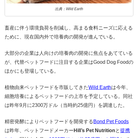
出典：Wild Earth
畜産に伴う環境負荷を削減し、高まる食料ニーズに応える
ために、現在国内外で培養肉の開発が進んでいる。
大部分の企業は人向けの培養肉の開発に焦点をあてている
が、代替ペットフードに注目する企業はGood Dog Foodの
ほかにも登場している。
植物由来ペットフードを市販してきた
Wild Earth
は今年、
細胞培養によるペットフードの上市を予定している。同社
は昨年9月に2300万ドル（当時約25億円）を調達した。
精密発酵によりペットフードを開発する
Bond Pet Foods
は昨年、ペットフードメーカー
Hill’s Pet Nutrition
と
提携