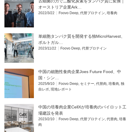
古細菌の力で二酸化炭素をタンパク質に変換｜
オーストリア企業Ark…
2022/3/22
Foovo Deep
,
代替プロテイン
,
培養肉
単細胞タンパク質を開発する独MicroHarvest、
ポルトガル…
2023/11/22
Foovo Deep
,
代替プロテイン
中国の細胞性食肉企業Joes Future Food、中
国・シン…
2025/9/10
Foovo Deep
,
セミナー
,
代替肉
,
培養肉
,
独
自レポ
,
現地レポート
中国の培養肉企業CellXが培養肉のパイロット工
場建設を発表
2023/2/10
Foovo Deep
,
代替プロテイン
,
代替肉
,
培養
肉