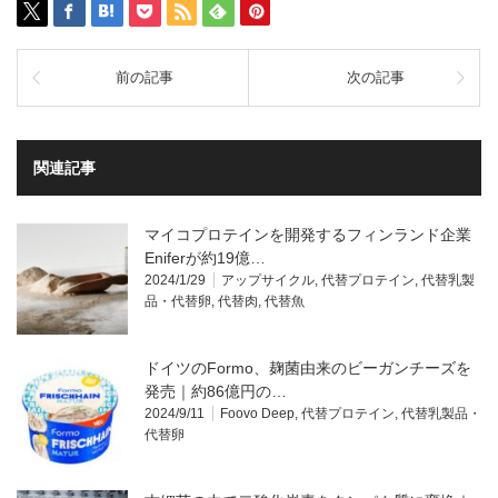
前の記事
次の記事
関連記事
マイコプロテインを開発するフィンランド企業
Eniferが約19億…
2024/1/29
アップサイクル
,
代替プロテイン
,
代替乳製
品・代替卵
,
代替肉
,
代替魚
ドイツのFormo、麹菌由来のビーガンチーズを
発売｜約86億円の…
2024/9/11
Foovo Deep
,
代替プロテイン
,
代替乳製品・
代替卵