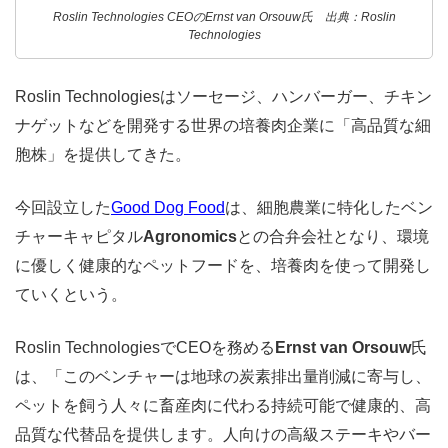
Roslin Technologies CEOのErnst van Orsouw氏 出典：Roslin
Technologies
Roslin Technologiesはソーセージ、ハンバーガー、チキン
ナゲットなどを開発する世界の培養肉企業に「高品質な細
胞株」を提供してきた。
今回設立した
Good Dog Food
は、細胞農業に特化したベン
チャーキャピタル
Agronomics
との合弁会社となり、環境
に優しく健康的なペットフードを、培養肉を使って開発し
ていくという。
Roslin TechnologiesでCEOを務める
Ernst van Orsouw
氏
は、「このベンチャーは地球の炭素排出量削減に寄与し、
ペットを飼う人々に畜産肉に代わる持続可能で健康的、高
品質な代替品を提供します。人向けの高級ステーキやバー